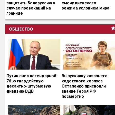
защитить Белоруссию в
смену киевского
случае провокаций на
режима условием мира
границе
ОБЩЕСТВО
Путин счел легендарной
Выпускнику казачьего
76-ю гвардейскую
кадетского корпуса
десантно-штурмовую
Остапенко присвоили
дивизию ВДВ
звание Героя РФ
посмертно