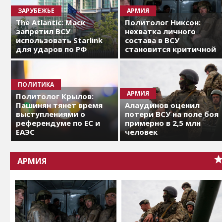
ЗАРУБЕЖЬЕ
АРМИЯ
The Atlantic: Маск
Политолог Никсон:
запретил ВСУ
нехватка личного
использовать Starlink
состава в ВСУ
для ударов по РФ
становится критичной
ПОЛИТИКА
АРМИЯ
Политолог Крылов:
Пашинян тянет время
Алаудинов оценил
выступлениями о
потери ВСУ на поле боя
референдуме по ЕС и
примерно в 2,5 млн
ЕАЭС
человек
АРМИЯ