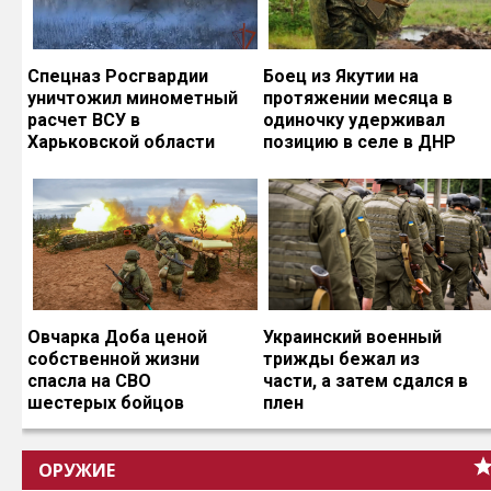
Спецназ Росгвардии
Боец из Якутии на
уничтожил минометный
протяжении месяца в
расчет ВСУ в
одиночку удерживал
Харьковской области
позицию в селе в ДНР
Овчарка Доба ценой
Украинский военный
собственной жизни
трижды бежал из
спасла на СВО
части, а затем сдался в
шестерых бойцов
плен
ОРУЖИЕ