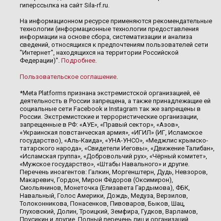
гиперссылка на сайт Sila-rf.ru.
На информационном ресурсе применяются рекомендательные
технологии (информационные технологии предоставления
информации на основе сбора, систематизации и анализа
сведений, относящихся к предпочтениям пользователей сети
"Интернет", находящихся на территории Российской
Федерации)".
Подробнее
.
Пользовательское соглашение
.
*Meta Platforms признана экстремистской организацией, её
деятельность в России запрещена, а также принадлежащие ей
социальные сети Facebook и Instagram так же запрещены в
России. Экстремистские и террористические организации,
запрещенные в РФ: «АУЕ», «Правый сектор», «Азов»,
«Украинская повстанческая армия», «ИГИЛ» (ИГ, Исламское
государство), «Аль-Каида», «УНА-УНСО», «Меджлис крымско-
татарского народа», «Свидетели Иеговы», «Движение Талибан»,
«Исламская группа», «Добровольчий рух», «Чёрный комитет»,
«Мужское государство», «Штабы Навального» и другие.
Перечень иноагентов: Галкин, Моргенштерн, Дудь, Невзоров,
Макаревич, Гордон, Мирон Фёдоров (Оксимирон),
Смольянинов, Монеточка (Елизавета Гардымова), ФБК,
Навальный, Голос Америки, Дождь, Медуза, Верзилов,
Толоконникова, Понасенков, Пивоваров, Быков, Шац,
Глуховский, Долин, Троицкий, Земфира, Гудков, Варламов,
Прусикин и другие. Полный перечень лиц и организаций,