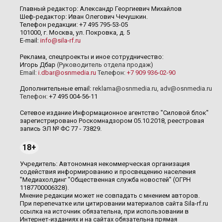
Главный редактор: Александр Георгиевич Михайлов
Шеф-редактор: Иван Олегович Чечушкин.
Телефон редакции: +7 495 795-53-05
101000, г. Москва, ул. Покровка, д. 5
E-mail:
info@sila-rf.ru
Реклама, спецпроекты и иное сотрудничество:
Игорь Дбар
(Руководитель отдела продаж)
Email:
i.dbar@osnmedia.ru
Телефон:
+7 909 936-02-90
Дополнительные email:
reklama@osnmedia.ru
,
adv@osnmedia.ru
Телефон:
+7 495 004-56-11
Сетевое издание Информационное агентство "Силовой блок"
зарегистрировано Роскомнадзором 05.10.2018, реестровая
запись ЭЛ № ФС 77 - 73829.
18+
Учредитель: Автономная некоммерческая организация
содействия информированию и просвещению населения
"Медиахолдинг "Общественная служба новостей" (ОГРН
1187700006328).
Мнение редакции может не совпадать с мнением авторов.
При перепечатке или цитировании материалов сайта Sila-rf.ru
ссылка на источник обязательна, при использовании в
Интернет-изданиях и на сайтах обязательна прямая