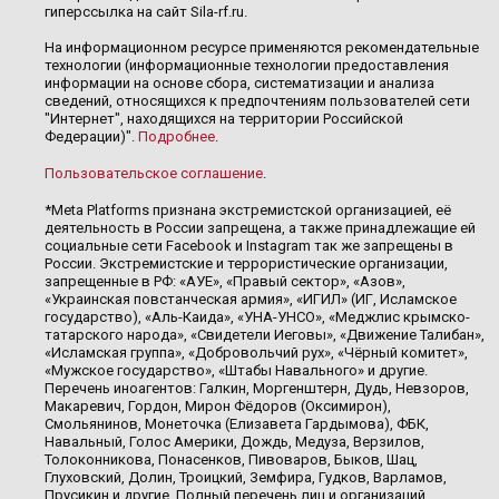
гиперссылка на сайт Sila-rf.ru.
На информационном ресурсе применяются рекомендательные
технологии (информационные технологии предоставления
информации на основе сбора, систематизации и анализа
сведений, относящихся к предпочтениям пользователей сети
"Интернет", находящихся на территории Российской
Федерации)".
Подробнее
.
Пользовательское соглашение
.
*Meta Platforms признана экстремистской организацией, её
деятельность в России запрещена, а также принадлежащие ей
социальные сети Facebook и Instagram так же запрещены в
России. Экстремистские и террористические организации,
запрещенные в РФ: «АУЕ», «Правый сектор», «Азов»,
«Украинская повстанческая армия», «ИГИЛ» (ИГ, Исламское
государство), «Аль-Каида», «УНА-УНСО», «Меджлис крымско-
татарского народа», «Свидетели Иеговы», «Движение Талибан»,
«Исламская группа», «Добровольчий рух», «Чёрный комитет»,
«Мужское государство», «Штабы Навального» и другие.
Перечень иноагентов: Галкин, Моргенштерн, Дудь, Невзоров,
Макаревич, Гордон, Мирон Фёдоров (Оксимирон),
Смольянинов, Монеточка (Елизавета Гардымова), ФБК,
Навальный, Голос Америки, Дождь, Медуза, Верзилов,
Толоконникова, Понасенков, Пивоваров, Быков, Шац,
Глуховский, Долин, Троицкий, Земфира, Гудков, Варламов,
Прусикин и другие. Полный перечень лиц и организаций,