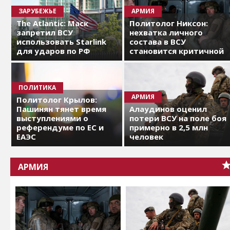
ЗАРУБЕЖЬЕ
АРМИЯ
The Atlantic: Маск
Политолог Никсон:
запретил ВСУ
нехватка личного
использовать Starlink
состава в ВСУ
для ударов по РФ
становится критичной
ПОЛИТИКА
АРМИЯ
Политолог Крылов:
Пашинян тянет время
Алаудинов оценил
выступлениями о
потери ВСУ на поле боя
референдуме по ЕС и
примерно в 2,5 млн
ЕАЭС
человек
АРМИЯ