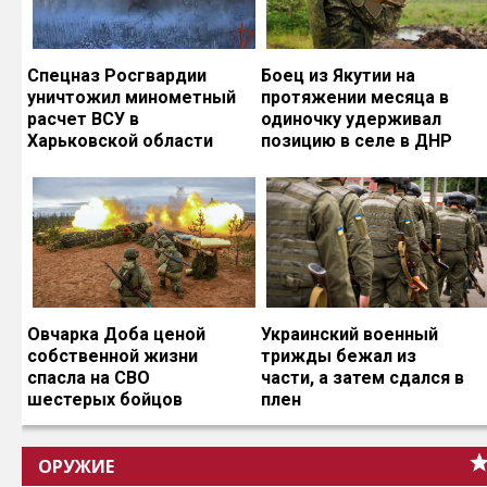
Спецназ Росгвардии
Боец из Якутии на
уничтожил минометный
протяжении месяца в
расчет ВСУ в
одиночку удерживал
Харьковской области
позицию в селе в ДНР
Овчарка Доба ценой
Украинский военный
собственной жизни
трижды бежал из
спасла на СВО
части, а затем сдался в
шестерых бойцов
плен
ОРУЖИЕ