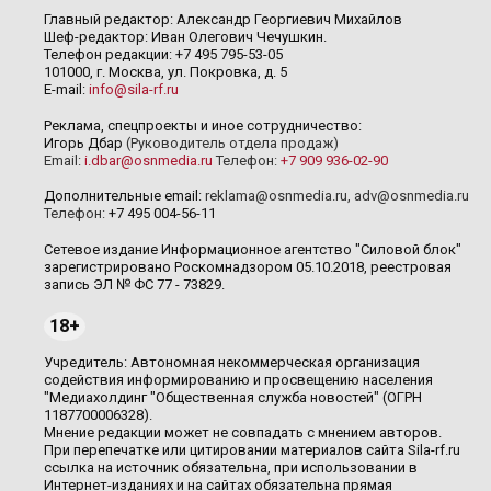
Главный редактор: Александр Георгиевич Михайлов
Шеф-редактор: Иван Олегович Чечушкин.
Телефон редакции: +7 495 795-53-05
101000, г. Москва, ул. Покровка, д. 5
E-mail:
info@sila-rf.ru
Реклама, спецпроекты и иное сотрудничество:
Игорь Дбар
(Руководитель отдела продаж)
Email:
i.dbar@osnmedia.ru
Телефон:
+7 909 936-02-90
Дополнительные email:
reklama@osnmedia.ru
,
adv@osnmedia.ru
Телефон:
+7 495 004-56-11
Сетевое издание Информационное агентство "Силовой блок"
зарегистрировано Роскомнадзором 05.10.2018, реестровая
запись ЭЛ № ФС 77 - 73829.
18+
Учредитель: Автономная некоммерческая организация
содействия информированию и просвещению населения
"Медиахолдинг "Общественная служба новостей" (ОГРН
1187700006328).
Мнение редакции может не совпадать с мнением авторов.
При перепечатке или цитировании материалов сайта Sila-rf.ru
ссылка на источник обязательна, при использовании в
Интернет-изданиях и на сайтах обязательна прямая