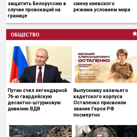
защитить Белоруссию в
смену киевского
случае провокаций на
режима условием мира
границе
ОБЩЕСТВО
Путин счел легендарной
Выпускнику казачьего
76-ю гвардейскую
кадетского корпуса
десантно-штурмовую
Остапенко присвоили
дивизию ВДВ
звание Героя РФ
посмертно