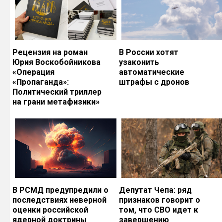
Рецензия на роман
В России хотят
Юрия Воскобойникова
узаконить
«Операция
автоматические
«Пропаганда»:
штрафы с дронов
Политический триллер
на грани метафизики»
В РСМД предупредили о
Депутат Чепа: ряд
последствиях неверной
признаков говорит о
оценки российской
том, что СВО идет к
ядерной доктрины
завершению