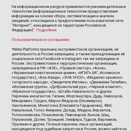
На информационном ресурсе применяются рекомендательные
технологии (информационные технологии предоставления
информации на основе сбора, систематизации и анализа
сведений, относящихся к предпочтениям пользователей сети
"Интернет", находящихся на территории Российской
Федерации)".
Подробнее
.
Пользовательское соглашение
.
*Meta Platforms признана экстремистской организацией, её
деятельность в России запрещена, а также принадлежащие ей
социальные сети Facebook и Instagram так же запрещены в
России. Экстремистские и террористические организации,
запрещенные в РФ: «АУЕ», «Правый сектор», «Азов»,
«Украинская повстанческая армия», «ИГИЛ» (ИГ, Исламское
государство), «Аль-Каида», «УНА-УНСО», «Меджлис крымско-
татарского народа», «Свидетели Иеговы», «Движение Талибан»,
«Исламская группа», «Добровольчий рух», «Чёрный комитет»,
«Мужское государство», «Штабы Навального» и другие.
Перечень иноагентов: Галкин, Моргенштерн, Дудь, Невзоров,
Макаревич, Гордон, Мирон Фёдоров (Оксимирон),
Смольянинов, Монеточка (Елизавета Гардымова), ФБК,
Навальный, Голос Америки, Дождь, Медуза, Верзилов,
Толоконникова, Понасенков, Пивоваров, Быков, Шац,
Глуховский, Долин, Троицкий, Земфира, Гудков, Варламов,
Прусикин и другие. Полный перечень лиц и организаций,
находящихся под судебным запретом в России, можно найти на