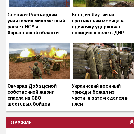
Спецназ Росгвардии
Боец из Якутии на
уничтожил минометный
протяжении месяца в
расчет ВСУ в
одиночку удерживал
Харьковской области
позицию в селе в ДНР
Овчарка Доба ценой
Украинский военный
собственной жизни
трижды бежал из
спасла на СВО
части, а затем сдался в
шестерых бойцов
плен
ОРУЖИЕ