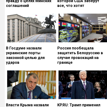
правду о целях Минских
которой США заберут
соглашений
все, что хотят
В Госдуме назвали
Россия пообещала
украинские порты
защитить Белоруссию в
законной целью для
случае провокаций на
ударов
границе
Власти Крыма назвали
KP.RU: Трамп применил