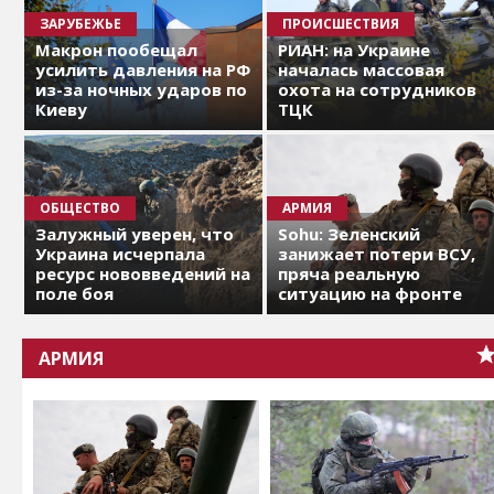
ЗАРУБЕЖЬЕ
ПРОИСШЕСТВИЯ
Макрон пообещал
РИАН: на Украине
усилить давления на РФ
началась массовая
из-за ночных ударов по
охота на сотрудников
Киеву
ТЦК
ОБЩЕСТВО
АРМИЯ
Залужный уверен, что
Sohu: Зеленский
Украина исчерпала
занижает потери ВСУ,
ресурс нововведений на
пряча реальную
поле боя
ситуацию на фронте
АРМИЯ