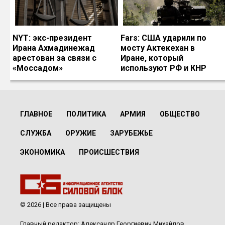
NYT: экс-президент
Fars: США ударили по
Ирана Ахмадинежад
мосту Актекехан в
арестован за связи с
Иране, который
«Моссадом»
используют РФ и КНР
ГЛАВНОЕ
ПОЛИТИКА
АРМИЯ
ОБЩЕСТВО
СЛУЖБА
ОРУЖИЕ
ЗАРУБЕЖЬЕ
ЭКОНОМИКА
ПРОИСШЕСТВИЯ
© 2026 | Все права защищены
Главный редактор: Александр Георгиевич Михайлов