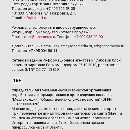
Шеф-редактор: Иван Олегович Чечушкин.
Телефон редакции: +7 495 795-53-05
101000, г. Москва, ул. Покровка, д. 5
E-mail:
info@sila-rf.ru
Реклама, спецпроекты и иное сотрудничество:
Игорь Дбар
(Руководитель отдела продаж)
Email:
i.dbar@osnmedia.ru
Телефон:
+7 909 936-02-90
Дополнительные email:
reklama@osnmedia.ru
,
adv@osnmedia.ru
Телефон:
+7 495 004-56-11
Сетевое издание Информационное агентство "Силовой блок"
зарегистрировано Роскомнадзором 05.10.2018, реестровая
запись ЭЛ № ФС 77 - 73829.
18+
Учредитель: Автономная некоммерческая организация
содействия информированию и просвещению населения
"Медиахолдинг "Общественная служба новостей" (ОГРН
1187700006328).
Мнение редакции может не совпадать с мнением авторов.
При перепечатке или цитировании материалов сайта Sila-rf.ru
ссылка на источник обязательна, при использовании в
Интернет-изданиях и на сайтах обязательна прямая
гиперссылка на сайт Sila-rf.ru.