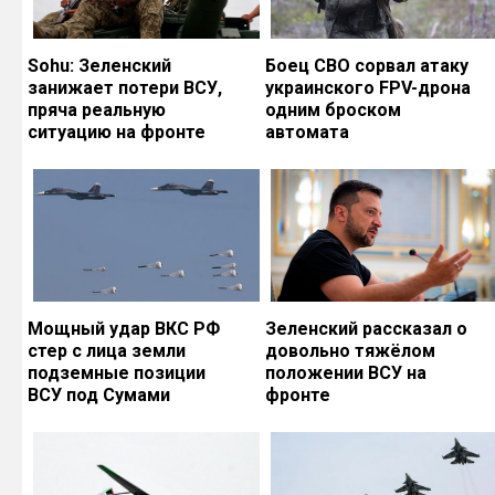
Sohu: Зеленский
Боец СВО сорвал атаку
занижает потери ВСУ,
украинского FPV-дрона
пряча реальную
одним броском
ситуацию на фронте
автомата
Мощный удар ВКС РФ
Зеленский рассказал о
стер с лица земли
довольно тяжёлом
подземные позиции
положении ВСУ на
ВСУ под Сумами
фронте