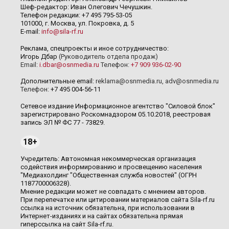
Шеф-редактор: Иван Олегович Чечушкин.
Телефон редакции: +7 495 795-53-05
101000, г. Москва, ул. Покровка, д. 5
E-mail:
info@sila-rf.ru
Реклама, спецпроекты и иное сотрудничество:
Игорь Дбар
(Руководитель отдела продаж)
Email:
i.dbar@osnmedia.ru
Телефон:
+7 909 936-02-90
Дополнительные email:
reklama@osnmedia.ru
,
adv@osnmedia.ru
Телефон:
+7 495 004-56-11
Сетевое издание Информационное агентство "Силовой блок"
зарегистрировано Роскомнадзором 05.10.2018, реестровая
запись ЭЛ № ФС 77 - 73829.
18+
Учредитель: Автономная некоммерческая организация
содействия информированию и просвещению населения
"Медиахолдинг "Общественная служба новостей" (ОГРН
1187700006328).
Мнение редакции может не совпадать с мнением авторов.
При перепечатке или цитировании материалов сайта Sila-rf.ru
ссылка на источник обязательна, при использовании в
Интернет-изданиях и на сайтах обязательна прямая
гиперссылка на сайт Sila-rf.ru.