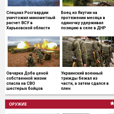
Спецназ Росгвардии
Боец из Якутии на
уничтожил минометный
протяжении месяца в
расчет ВСУ в
одиночку удерживал
Харьковской области
позицию в селе в ДНР
Овчарка Доба ценой
Украинский военный
собственной жизни
трижды бежал из
спасла на СВО
части, а затем сдался в
шестерых бойцов
плен
ОРУЖИЕ