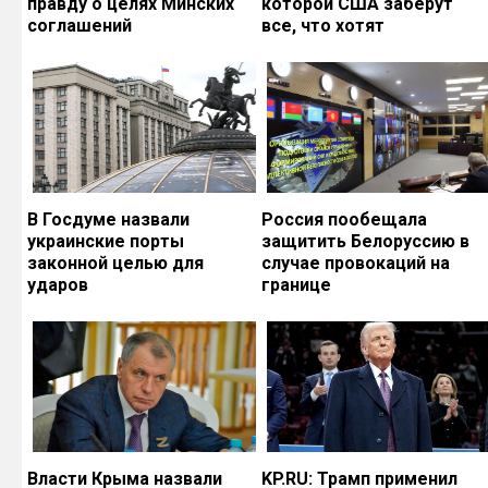
правду о целях Минских
которой США заберут
соглашений
все, что хотят
В Госдуме назвали
Россия пообещала
украинские порты
защитить Белоруссию в
законной целью для
случае провокаций на
ударов
границе
Власти Крыма назвали
KP.RU: Трамп применил