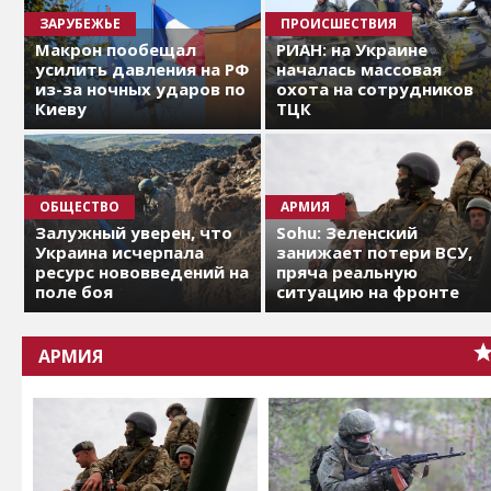
ЗАРУБЕЖЬЕ
ПРОИСШЕСТВИЯ
Макрон пообещал
РИАН: на Украине
усилить давления на РФ
началась массовая
из-за ночных ударов по
охота на сотрудников
Киеву
ТЦК
ОБЩЕСТВО
АРМИЯ
Залужный уверен, что
Sohu: Зеленский
Украина исчерпала
занижает потери ВСУ,
ресурс нововведений на
пряча реальную
поле боя
ситуацию на фронте
АРМИЯ