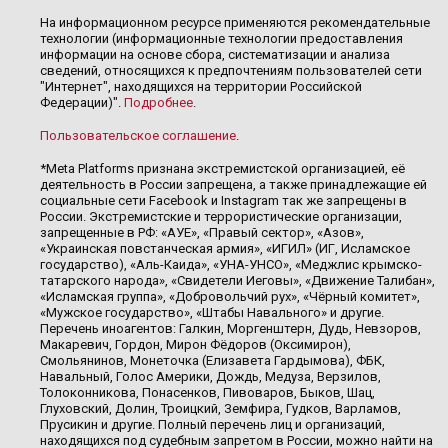
На информационном ресурсе применяются рекомендательные
технологии (информационные технологии предоставления
информации на основе сбора, систематизации и анализа
сведений, относящихся к предпочтениям пользователей сети
"Интернет", находящихся на территории Российской
Федерации)".
Подробнее
.
Пользовательское соглашение
.
*Meta Platforms признана экстремистской организацией, её
деятельность в России запрещена, а также принадлежащие ей
социальные сети Facebook и Instagram так же запрещены в
России. Экстремистские и террористические организации,
запрещенные в РФ: «АУЕ», «Правый сектор», «Азов»,
«Украинская повстанческая армия», «ИГИЛ» (ИГ, Исламское
государство), «Аль-Каида», «УНА-УНСО», «Меджлис крымско-
татарского народа», «Свидетели Иеговы», «Движение Талибан»,
«Исламская группа», «Добровольчий рух», «Чёрный комитет»,
«Мужское государство», «Штабы Навального» и другие.
Перечень иноагентов: Галкин, Моргенштерн, Дудь, Невзоров,
Макаревич, Гордон, Мирон Фёдоров (Оксимирон),
Смольянинов, Монеточка (Елизавета Гардымова), ФБК,
Навальный, Голос Америки, Дождь, Медуза, Верзилов,
Толоконникова, Понасенков, Пивоваров, Быков, Шац,
Глуховский, Долин, Троицкий, Земфира, Гудков, Варламов,
Прусикин и другие. Полный перечень лиц и организаций,
находящихся под судебным запретом в России, можно найти на