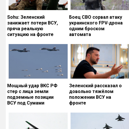
Sohu: Зеленский
Боец СВО сорвал атаку
занижает потери ВСУ,
украинского FPV-дрона
пряча реальную
одним броском
ситуацию на фронте
автомата
Мощный удар ВКС РФ
Зеленский рассказал о
стер с лица земли
довольно тяжёлом
подземные позиции
положении ВСУ на
ВСУ под Сумами
фронте