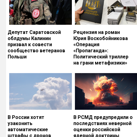
Депутат Саратовской
Рецензия на роман
облдумы Калинин
Юрия Воскобойникова
призвал к совести
«Операция
сообщество ветеранов
«Пропаганда»:
Польши
Политический триллер
на грани метафизики»
В России хотят
В РСМД предупредили о
узаконить
последствиях неверной
автоматические
оценки российской
штрафы с дронов
ядерной доктрины