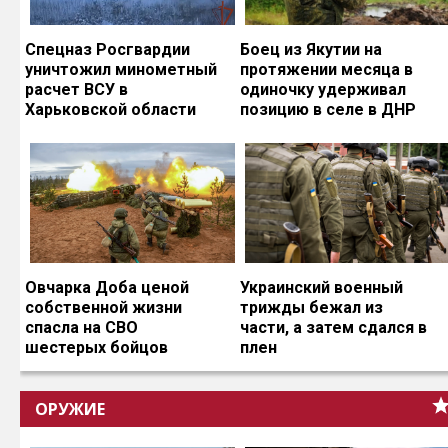
Спецназ Росгвардии
Боец из Якутии на
уничтожил минометный
протяжении месяца в
расчет ВСУ в
одиночку удерживал
Харьковской области
позицию в селе в ДНР
Овчарка Доба ценой
Украинский военный
собственной жизни
трижды бежал из
спасла на СВО
части, а затем сдался в
шестерых бойцов
плен
ОРУЖИЕ