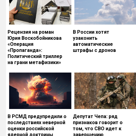
Рецензия на роман
В России хотят
Юрия Воскобойникова
узаконить
«Операция
автоматические
«Пропаганда»:
штрафы с дронов
Политический триллер
на грани метафизики»
В РСМД предупредили о
Депутат Чепа: ряд
последствиях неверной
признаков говорит о
оценки российской
том, что СВО идет к
ядерной доктрины
завершению