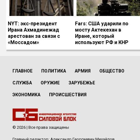
NYT: экс-президент
Fars: США ударили по
Ирана Ахмадинежад
мосту Актекехан в
арестован за связи с
Иране, который
«Моссадом»
используют РФ и КНР
ГЛАВНОЕ
ПОЛИТИКА
АРМИЯ
ОБЩЕСТВО
СЛУЖБА
ОРУЖИЕ
ЗАРУБЕЖЬЕ
ЭКОНОМИКА
ПРОИСШЕСТВИЯ
© 2026 | Все права защищены
Главный редактор: Александр Георгиевич Михайлов