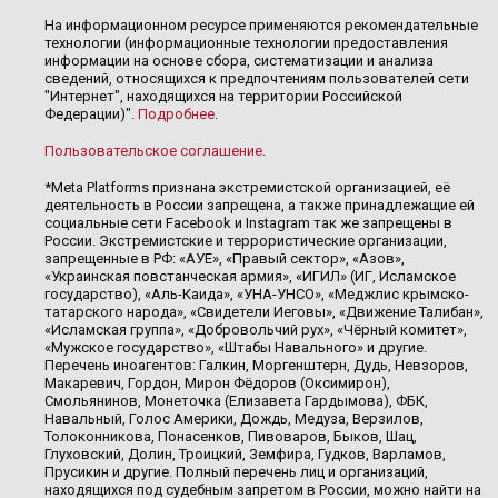
На информационном ресурсе применяются рекомендательные
технологии (информационные технологии предоставления
информации на основе сбора, систематизации и анализа
сведений, относящихся к предпочтениям пользователей сети
"Интернет", находящихся на территории Российской
Федерации)".
Подробнее
.
Пользовательское соглашение
.
*Meta Platforms признана экстремистской организацией, её
деятельность в России запрещена, а также принадлежащие ей
социальные сети Facebook и Instagram так же запрещены в
России. Экстремистские и террористические организации,
запрещенные в РФ: «АУЕ», «Правый сектор», «Азов»,
«Украинская повстанческая армия», «ИГИЛ» (ИГ, Исламское
государство), «Аль-Каида», «УНА-УНСО», «Меджлис крымско-
татарского народа», «Свидетели Иеговы», «Движение Талибан»,
«Исламская группа», «Добровольчий рух», «Чёрный комитет»,
«Мужское государство», «Штабы Навального» и другие.
Перечень иноагентов: Галкин, Моргенштерн, Дудь, Невзоров,
Макаревич, Гордон, Мирон Фёдоров (Оксимирон),
Смольянинов, Монеточка (Елизавета Гардымова), ФБК,
Навальный, Голос Америки, Дождь, Медуза, Верзилов,
Толоконникова, Понасенков, Пивоваров, Быков, Шац,
Глуховский, Долин, Троицкий, Земфира, Гудков, Варламов,
Прусикин и другие. Полный перечень лиц и организаций,
находящихся под судебным запретом в России, можно найти на