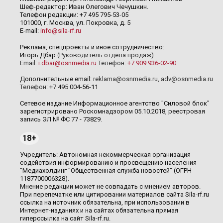
Шеф-редактор: Иван Олегович Чечушкин.
Телефон редакции: +7 495 795-53-05
101000, г. Москва, ул. Покровка, д. 5
E-mail:
info@sila-rf.ru
Реклама, спецпроекты и иное сотрудничество:
Игорь Дбар
(Руководитель отдела продаж)
Email:
i.dbar@osnmedia.ru
Телефон:
+7 909 936-02-90
Дополнительные email:
reklama@osnmedia.ru
,
adv@osnmedia.ru
Телефон:
+7 495 004-56-11
Сетевое издание Информационное агентство "Силовой блок"
зарегистрировано Роскомнадзором 05.10.2018, реестровая
запись ЭЛ № ФС 77 - 73829.
18+
Учредитель: Автономная некоммерческая организация
содействия информированию и просвещению населения
"Медиахолдинг "Общественная служба новостей" (ОГРН
1187700006328).
Мнение редакции может не совпадать с мнением авторов.
При перепечатке или цитировании материалов сайта Sila-rf.ru
ссылка на источник обязательна, при использовании в
Интернет-изданиях и на сайтах обязательна прямая
гиперссылка на сайт Sila-rf.ru.