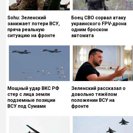
Sohu: Зеленский
Боец СВО сорвал атаку
занижает потери ВСУ,
украинского FPV-дрона
пряча реальную
одним броском
ситуацию на фронте
автомата
Мощный удар ВКС РФ
Зеленский рассказал о
стер с лица земли
довольно тяжёлом
подземные позиции
положении ВСУ на
ВСУ под Сумами
фронте