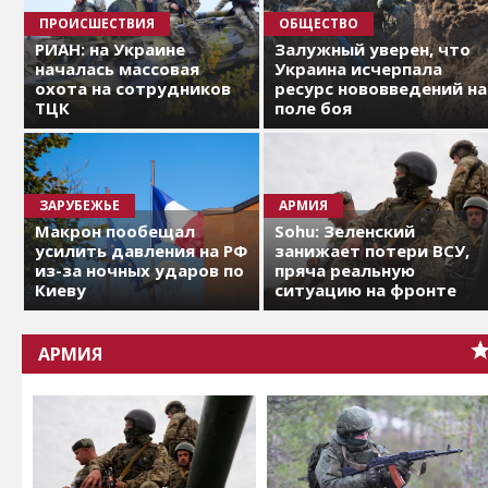
ПРОИСШЕСТВИЯ
ОБЩЕСТВО
РИАН: на Украине
Залужный уверен, что
началась массовая
Украина исчерпала
охота на сотрудников
ресурс нововведений на
ТЦК
поле боя
ЗАРУБЕЖЬЕ
АРМИЯ
Макрон пообещал
Sohu: Зеленский
усилить давления на РФ
занижает потери ВСУ,
из-за ночных ударов по
пряча реальную
Киеву
ситуацию на фронте
АРМИЯ