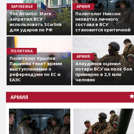
ЗАРУБЕЖЬЕ
АРМИЯ
The Atlantic: Маск
Политолог Никсон:
запретил ВСУ
нехватка личного
использовать Starlink
состава в ВСУ
для ударов по РФ
становится критичной
ПОЛИТИКА
АРМИЯ
Политолог Крылов:
Пашинян тянет время
Алаудинов оценил
выступлениями о
потери ВСУ на поле боя
референдуме по ЕС и
примерно в 2,5 млн
ЕАЭС
человек
АРМИЯ