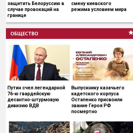
защитить Белоруссию в
смену киевского
случае провокаций на
режима условием мира
границе
ОБЩЕСТВО
Путин счел легендарной
Выпускнику казачьего
76-ю гвардейскую
кадетского корпуса
десантно-штурмовую
Остапенко присвоили
дивизию ВДВ
звание Героя РФ
посмертно