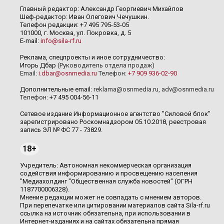
Главный редактор: Александр Георгиевич Михайлов
Шеф-редактор: Иван Олегович Чечушкин.
Телефон редакции: +7 495 795-53-05
101000, г. Москва, ул. Покровка, д. 5
E-mail:
info@sila-rf.ru
Реклама, спецпроекты и иное сотрудничество:
Игорь Дбар
(Руководитель отдела продаж)
Email:
i.dbar@osnmedia.ru
Телефон:
+7 909 936-02-90
Дополнительные email:
reklama@osnmedia.ru
,
adv@osnmedia.ru
Телефон:
+7 495 004-56-11
Сетевое издание Информационное агентство "Силовой блок"
зарегистрировано Роскомнадзором 05.10.2018, реестровая
запись ЭЛ № ФС 77 - 73829.
18+
Учредитель: Автономная некоммерческая организация
содействия информированию и просвещению населения
"Медиахолдинг "Общественная служба новостей" (ОГРН
1187700006328).
Мнение редакции может не совпадать с мнением авторов.
При перепечатке или цитировании материалов сайта Sila-rf.ru
ссылка на источник обязательна, при использовании в
Интернет-изданиях и на сайтах обязательна прямая