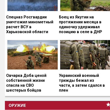
Спецназ Росгвардии
Боец из Якутии на
уничтожил минометный
протяжении месяца в
расчет ВСУ в
одиночку удерживал
Харьковской области
позицию в селе в ДНР
Овчарка Доба ценой
Украинский военный
собственной жизни
трижды бежал из
спасла на СВО
части, а затем сдался в
шестерых бойцов
плен
ОРУЖИЕ