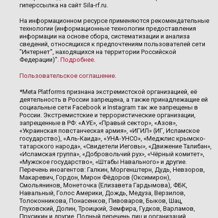
гиперссылка на сайт Sila-rf.ru.
На информационном ресурсе применяются рекомендательные
технологии (информационные технологии предоставления
информации на основе сбора, систематизации и анализа
сведений, относящихся к предпочтениям пользователей сети
"Интернет", находящихся на территории Российской
Федерации)".
Подробнее
.
Пользовательское соглашение
.
*Meta Platforms признана экстремистской организацией, её
деятельность в России запрещена, а также принадлежащие ей
социальные сети Facebook и Instagram так же запрещены в
России. Экстремистские и террористические организации,
запрещенные в РФ: «АУЕ», «Правый сектор», «Азов»,
«Украинская повстанческая армия», «ИГИЛ» (ИГ, Исламское
государство), «Аль-Каида», «УНА-УНСО», «Меджлис крымско-
татарского народа», «Свидетели Иеговы», «Движение Талибан»,
«Исламская группа», «Добровольчий рух», «Чёрный комитет»,
«Мужское государство», «Штабы Навального» и другие.
Перечень иноагентов: Галкин, Моргенштерн, Дудь, Невзоров,
Макаревич, Гордон, Мирон Фёдоров (Оксимирон),
Смольянинов, Монеточка (Елизавета Гардымова), ФБК,
Навальный, Голос Америки, Дождь, Медуза, Верзилов,
Толоконникова, Понасенков, Пивоваров, Быков, Шац,
Глуховский, Долин, Троицкий, Земфира, Гудков, Варламов,
Прусикин и другие. Полный перечень лиц и организаций,