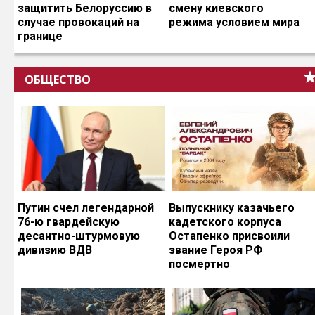
защитить Белоруссию в
смену киевского
случае провокаций на
режима условием мира
границе
ОБЩЕСТВО
Путин счел легендарной
Выпускнику казачьего
76-ю гвардейскую
кадетского корпуса
десантно-штурмовую
Остапенко присвоили
дивизию ВДВ
звание Героя РФ
посмертно