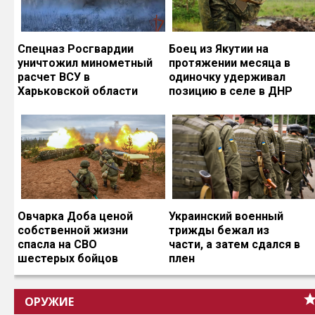
Спецназ Росгвардии
Боец из Якутии на
уничтожил минометный
протяжении месяца в
расчет ВСУ в
одиночку удерживал
Харьковской области
позицию в селе в ДНР
Овчарка Доба ценой
Украинский военный
собственной жизни
трижды бежал из
спасла на СВО
части, а затем сдался в
шестерых бойцов
плен
ОРУЖИЕ