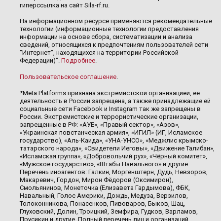
гиперссылка на сайт Sila-rf.ru.
На информационном ресурсе применяются рекомендательные
технологии (информационные технологии предоставления
информации на основе сбора, систематизации и анализа
сведений, относящихся к предпочтениям пользователей сети
"Интернет", находящихся на территории Российской
Федерации)".
Подробнее
.
Пользовательское соглашение
.
*Meta Platforms признана экстремистской организацией, её
деятельность в России запрещена, а также принадлежащие ей
социальные сети Facebook и Instagram так же запрещены в
России. Экстремистские и террористические организации,
запрещенные в РФ: «АУЕ», «Правый сектор», «Азов»,
«Украинская повстанческая армия», «ИГИЛ» (ИГ, Исламское
государство), «Аль-Каида», «УНА-УНСО», «Меджлис крымско-
татарского народа», «Свидетели Иеговы», «Движение Талибан»,
«Исламская группа», «Добровольчий рух», «Чёрный комитет»,
«Мужское государство», «Штабы Навального» и другие.
Перечень иноагентов: Галкин, Моргенштерн, Дудь, Невзоров,
Макаревич, Гордон, Мирон Фёдоров (Оксимирон),
Смольянинов, Монеточка (Елизавета Гардымова), ФБК,
Навальный, Голос Америки, Дождь, Медуза, Верзилов,
Толоконникова, Понасенков, Пивоваров, Быков, Шац,
Глуховский, Долин, Троицкий, Земфира, Гудков, Варламов,
Прусикин и другие. Полный перечень лиц и организаций,