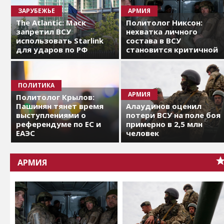
ЗАРУБЕЖЬЕ
АРМИЯ
The Atlantic: Маск
Политолог Никсон:
запретил ВСУ
нехватка личного
использовать Starlink
состава в ВСУ
для ударов по РФ
становится критичной
ПОЛИТИКА
АРМИЯ
Политолог Крылов:
Пашинян тянет время
Алаудинов оценил
выступлениями о
потери ВСУ на поле боя
референдуме по ЕС и
примерно в 2,5 млн
ЕАЭС
человек
АРМИЯ