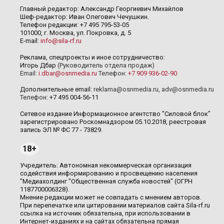
Главный редактор: Александр Георгиевич Михайлов
Шеф-редактор: Иван Олегович Чечушкин.
Телефон редакции: +7 495 795-53-05
101000, г. Москва, ул. Покровка, д. 5
E-mail:
info@sila-rf.ru
Реклама, спецпроекты и иное сотрудничество:
Игорь Дбар
(Руководитель отдела продаж)
Email:
i.dbar@osnmedia.ru
Телефон:
+7 909 936-02-90
Дополнительные email:
reklama@osnmedia.ru
,
adv@osnmedia.ru
Телефон:
+7 495 004-56-11
Сетевое издание Информационное агентство "Силовой блок"
зарегистрировано Роскомнадзором 05.10.2018, реестровая
запись ЭЛ № ФС 77 - 73829.
18+
Учредитель: Автономная некоммерческая организация
содействия информированию и просвещению населения
"Медиахолдинг "Общественная служба новостей" (ОГРН
1187700006328).
Мнение редакции может не совпадать с мнением авторов.
При перепечатке или цитировании материалов сайта Sila-rf.ru
ссылка на источник обязательна, при использовании в
Интернет-изданиях и на сайтах обязательна прямая