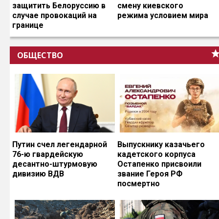
защитить Белоруссию в
смену киевского
случае провокаций на
режима условием мира
границе
ОБЩЕСТВО
Путин счел легендарной
Выпускнику казачьего
76-ю гвардейскую
кадетского корпуса
десантно-штурмовую
Остапенко присвоили
дивизию ВДВ
звание Героя РФ
посмертно