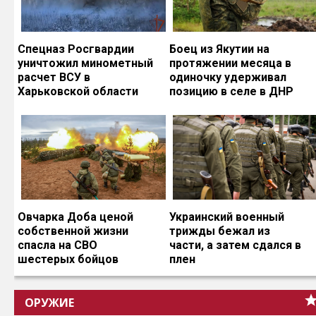
Спецназ Росгвардии
Боец из Якутии на
уничтожил минометный
протяжении месяца в
расчет ВСУ в
одиночку удерживал
Харьковской области
позицию в селе в ДНР
Овчарка Доба ценой
Украинский военный
собственной жизни
трижды бежал из
спасла на СВО
части, а затем сдался в
шестерых бойцов
плен
ОРУЖИЕ