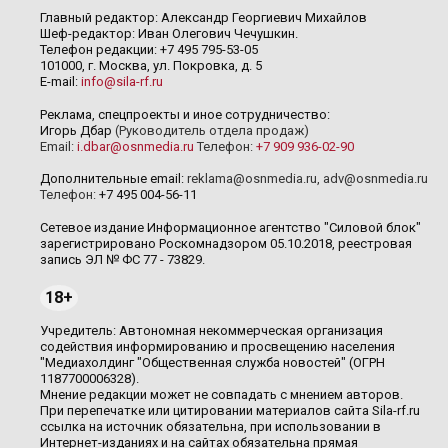
Главный редактор: Александр Георгиевич Михайлов
Шеф-редактор: Иван Олегович Чечушкин.
Телефон редакции: +7 495 795-53-05
101000, г. Москва, ул. Покровка, д. 5
E-mail:
info@sila-rf.ru
Реклама, спецпроекты и иное сотрудничество:
Игорь Дбар
(Руководитель отдела продаж)
Email:
i.dbar@osnmedia.ru
Телефон:
+7 909 936-02-90
Дополнительные email:
reklama@osnmedia.ru
,
adv@osnmedia.ru
Телефон:
+7 495 004-56-11
Сетевое издание Информационное агентство "Силовой блок"
зарегистрировано Роскомнадзором 05.10.2018, реестровая
запись ЭЛ № ФС 77 - 73829.
18+
Учредитель: Автономная некоммерческая организация
содействия информированию и просвещению населения
"Медиахолдинг "Общественная служба новостей" (ОГРН
1187700006328).
Мнение редакции может не совпадать с мнением авторов.
При перепечатке или цитировании материалов сайта Sila-rf.ru
ссылка на источник обязательна, при использовании в
Интернет-изданиях и на сайтах обязательна прямая