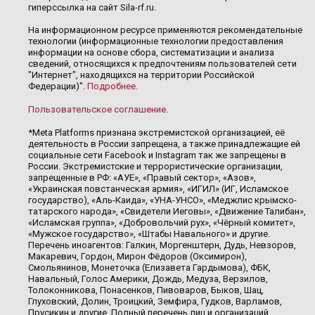
гиперссылка на сайт Sila-rf.ru.
На информационном ресурсе применяются рекомендательные
технологии (информационные технологии предоставления
информации на основе сбора, систематизации и анализа
сведений, относящихся к предпочтениям пользователей сети
"Интернет", находящихся на территории Российской
Федерации)".
Подробнее
.
Пользовательское соглашение
.
*Meta Platforms признана экстремистской организацией, её
деятельность в России запрещена, а также принадлежащие ей
социальные сети Facebook и Instagram так же запрещены в
России. Экстремистские и террористические организации,
запрещенные в РФ: «АУЕ», «Правый сектор», «Азов»,
«Украинская повстанческая армия», «ИГИЛ» (ИГ, Исламское
государство), «Аль-Каида», «УНА-УНСО», «Меджлис крымско-
татарского народа», «Свидетели Иеговы», «Движение Талибан»,
«Исламская группа», «Добровольчий рух», «Чёрный комитет»,
«Мужское государство», «Штабы Навального» и другие.
Перечень иноагентов: Галкин, Моргенштерн, Дудь, Невзоров,
Макаревич, Гордон, Мирон Фёдоров (Оксимирон),
Смольянинов, Монеточка (Елизавета Гардымова), ФБК,
Навальный, Голос Америки, Дождь, Медуза, Верзилов,
Толоконникова, Понасенков, Пивоваров, Быков, Шац,
Глуховский, Долин, Троицкий, Земфира, Гудков, Варламов,
Прусикин и другие. Полный перечень лиц и организаций,