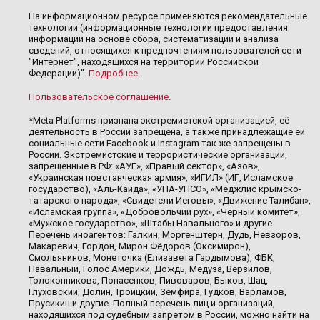
На информационном ресурсе применяются рекомендательные
технологии (информационные технологии предоставления
информации на основе сбора, систематизации и анализа
сведений, относящихся к предпочтениям пользователей сети
"Интернет", находящихся на территории Российской
Федерации)".
Подробнее
.
Пользовательское соглашение
.
*Meta Platforms признана экстремистской организацией, её
деятельность в России запрещена, а также принадлежащие ей
социальные сети Facebook и Instagram так же запрещены в
России. Экстремистские и террористические организации,
запрещенные в РФ: «АУЕ», «Правый сектор», «Азов»,
«Украинская повстанческая армия», «ИГИЛ» (ИГ, Исламское
государство), «Аль-Каида», «УНА-УНСО», «Меджлис крымско-
татарского народа», «Свидетели Иеговы», «Движение Талибан»,
«Исламская группа», «Добровольчий рух», «Чёрный комитет»,
«Мужское государство», «Штабы Навального» и другие.
Перечень иноагентов: Галкин, Моргенштерн, Дудь, Невзоров,
Макаревич, Гордон, Мирон Фёдоров (Оксимирон),
Смольянинов, Монеточка (Елизавета Гардымова), ФБК,
Навальный, Голос Америки, Дождь, Медуза, Верзилов,
Толоконникова, Понасенков, Пивоваров, Быков, Шац,
Глуховский, Долин, Троицкий, Земфира, Гудков, Варламов,
Прусикин и другие. Полный перечень лиц и организаций,
находящихся под судебным запретом в России, можно найти на