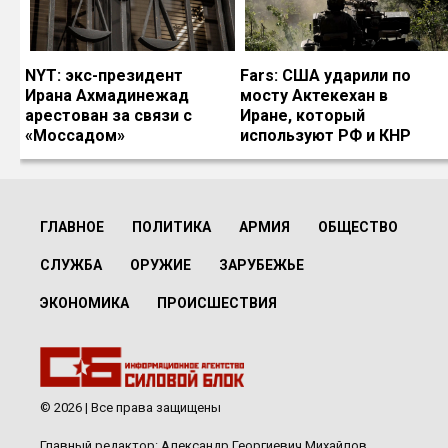
NYT: экс-президент
Fars: США ударили по
Ирана Ахмадинежад
мосту Актекехан в
арестован за связи с
Иране, который
«Моссадом»
используют РФ и КНР
ГЛАВНОЕ
ПОЛИТИКА
АРМИЯ
ОБЩЕСТВО
СЛУЖБА
ОРУЖИЕ
ЗАРУБЕЖЬЕ
ЭКОНОМИКА
ПРОИСШЕСТВИЯ
© 2026 | Все права защищены
Главный редактор: Александр Георгиевич Михайлов