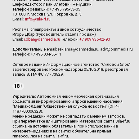
Шеф-редактор: Иван Олегович Чечушкин.
Телефон редакции: +7 495 795-53-05
101000, г. Москва, ул. Покровка, д. 5
E-mail:
info@sila-rf.ru
Реклама, спецпроекты и иное сотрудничество:
Игорь Дбар
(Руководитель отдела продаж)
Email:
i.dbar@osnmedia.ru
Телефон:
+7 909 936-02-90
Дополнительные email:
reklama@osnmedia.ru
,
adv@osnmedia.ru
Телефон:
+7 495 004-56-11
Сетевое издание Информационное агентство "Силовой блок"
зарегистрировано Роскомнадзором 05.10.2018, реестровая
запись ЭЛ № ФС 77 - 73829.
18+
Учредитель: Автономная некоммерческая организация
содействия информированию и просвещению населения
"Медиахолдинг "Общественная служба новостей" (ОГРН
1187700006328).
Мнение редакции может не совпадать с мнением авторов.
При перепечатке или цитировании материалов сайта Sila-rf.ru
ссылка на источник обязательна, при использовании в
Интернет-изданиях и на сайтах обязательна прямая
гиперссылка на сайт Sila-rf.ru.