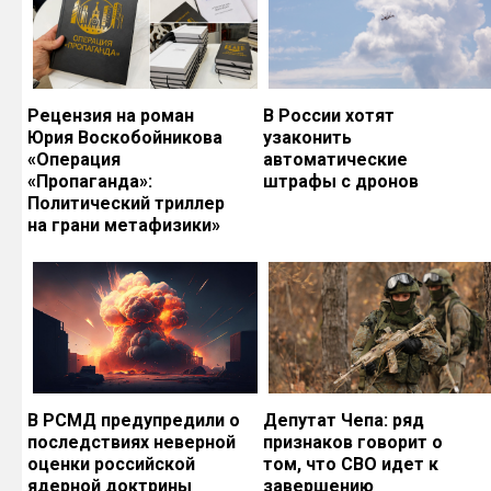
Рецензия на роман
В России хотят
Юрия Воскобойникова
узаконить
«Операция
автоматические
«Пропаганда»:
штрафы с дронов
Политический триллер
на грани метафизики»
В РСМД предупредили о
Депутат Чепа: ряд
последствиях неверной
признаков говорит о
оценки российской
том, что СВО идет к
ядерной доктрины
завершению