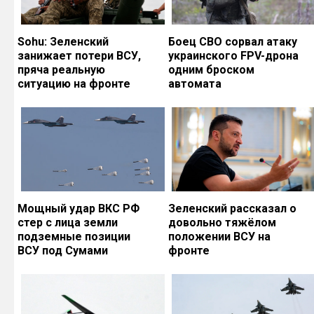
Sohu: Зеленский
Боец СВО сорвал атаку
занижает потери ВСУ,
украинского FPV-дрона
пряча реальную
одним броском
ситуацию на фронте
автомата
Мощный удар ВКС РФ
Зеленский рассказал о
стер с лица земли
довольно тяжёлом
подземные позиции
положении ВСУ на
ВСУ под Сумами
фронте