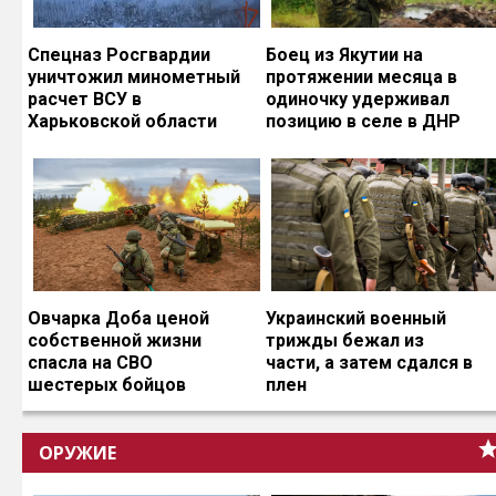
Спецназ Росгвардии
Боец из Якутии на
уничтожил минометный
протяжении месяца в
расчет ВСУ в
одиночку удерживал
Харьковской области
позицию в селе в ДНР
Овчарка Доба ценой
Украинский военный
собственной жизни
трижды бежал из
спасла на СВО
части, а затем сдался в
шестерых бойцов
плен
ОРУЖИЕ