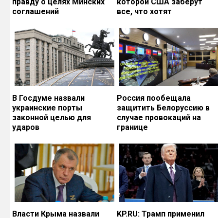
правду о целях Минских
которой США заберут
соглашений
все, что хотят
В Госдуме назвали
Россия пообещала
украинские порты
защитить Белоруссию в
законной целью для
случае провокаций на
ударов
границе
Власти Крыма назвали
KP.RU: Трамп применил