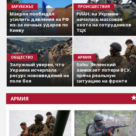
ЗАРУБЕЖЬЕ
ПРОИСШЕСТВИЯ
Макрон пообещал
РИАН: на Украине
усилить давления на РФ
началась массовая
из-за ночных ударов по
охота на сотрудников
Киеву
ТЦК
ОБЩЕСТВО
АРМИЯ
Залужный уверен, что
Sohu: Зеленский
Украина исчерпала
занижает потери ВСУ,
ресурс нововведений на
пряча реальную
поле боя
ситуацию на фронте
АРМИЯ