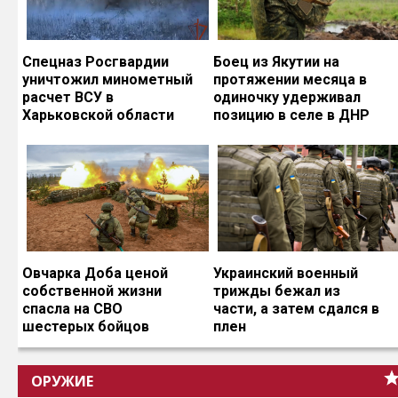
Спецназ Росгвардии
Боец из Якутии на
уничтожил минометный
протяжении месяца в
расчет ВСУ в
одиночку удерживал
Харьковской области
позицию в селе в ДНР
Овчарка Доба ценой
Украинский военный
собственной жизни
трижды бежал из
спасла на СВО
части, а затем сдался в
шестерых бойцов
плен
ОРУЖИЕ