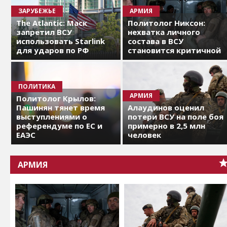
ЗАРУБЕЖЬЕ
АРМИЯ
The Atlantic: Маск
Политолог Никсон:
запретил ВСУ
нехватка личного
использовать Starlink
состава в ВСУ
для ударов по РФ
становится критичной
ПОЛИТИКА
АРМИЯ
Политолог Крылов:
Пашинян тянет время
Алаудинов оценил
выступлениями о
потери ВСУ на поле боя
референдуме по ЕС и
примерно в 2,5 млн
ЕАЭС
человек
АРМИЯ