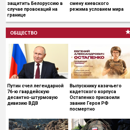
защитить Белоруссию в
смену киевского
случае провокаций на
режима условием мира
границе
ОБЩЕСТВО
Путин счел легендарной
Выпускнику казачьего
76-ю гвардейскую
кадетского корпуса
десантно-штурмовую
Остапенко присвоили
дивизию ВДВ
звание Героя РФ
посмертно