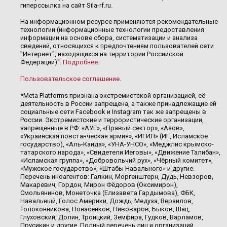
гиперссылка на сайт Sila-rf.ru.
На информационном ресурсе применяются рекомендательные
технологии (информационные технологии предоставления
информации на основе сбора, систематизации и анализа
сведений, относящихся к предпочтениям пользователей сети
"Интернет", находящихся на территории Российской
Федерации)".
Подробнее
.
Пользовательское соглашение
.
*Meta Platforms признана экстремистской организацией, её
деятельность в России запрещена, а также принадлежащие ей
социальные сети Facebook и Instagram так же запрещены в
России. Экстремистские и террористические организации,
запрещенные в РФ: «АУЕ», «Правый сектор», «Азов»,
«Украинская повстанческая армия», «ИГИЛ» (ИГ, Исламское
государство), «Аль-Каида», «УНА-УНСО», «Меджлис крымско-
татарского народа», «Свидетели Иеговы», «Движение Талибан»,
«Исламская группа», «Добровольчий рух», «Чёрный комитет»,
«Мужское государство», «Штабы Навального» и другие.
Перечень иноагентов: Галкин, Моргенштерн, Дудь, Невзоров,
Макаревич, Гордон, Мирон Фёдоров (Оксимирон),
Смольянинов, Монеточка (Елизавета Гардымова), ФБК,
Навальный, Голос Америки, Дождь, Медуза, Верзилов,
Толоконникова, Понасенков, Пивоваров, Быков, Шац,
Глуховский, Долин, Троицкий, Земфира, Гудков, Варламов,
Прусикин и другие. Полный перечень лиц и организаций,