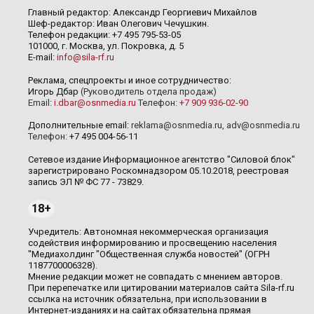
Главный редактор: Александр Георгиевич Михайлов
Шеф-редактор: Иван Олегович Чечушкин.
Телефон редакции: +7 495 795-53-05
101000, г. Москва, ул. Покровка, д. 5
E-mail:
info@sila-rf.ru
Реклама, спецпроекты и иное сотрудничество:
Игорь Дбар
(Руководитель отдела продаж)
Email:
i.dbar@osnmedia.ru
Телефон:
+7 909 936-02-90
Дополнительные email:
reklama@osnmedia.ru
,
adv@osnmedia.ru
Телефон:
+7 495 004-56-11
Сетевое издание Информационное агентство "Силовой блок"
зарегистрировано Роскомнадзором 05.10.2018, реестровая
запись ЭЛ № ФС 77 - 73829.
18+
Учредитель: Автономная некоммерческая организация
содействия информированию и просвещению населения
"Медиахолдинг "Общественная служба новостей" (ОГРН
1187700006328).
Мнение редакции может не совпадать с мнением авторов.
При перепечатке или цитировании материалов сайта Sila-rf.ru
ссылка на источник обязательна, при использовании в
Интернет-изданиях и на сайтах обязательна прямая