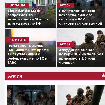
ЗАРУБЕЖЬЕ
АРМИЯ
The Atlantic: Маск
Политолог Никсон:
запретил ВСУ
нехватка личного
использовать Starlink
состава в ВСУ
для ударов по РФ
становится критичной
ПОЛИТИКА
АРМИЯ
Политолог Крылов:
Пашинян тянет время
Алаудинов оценил
выступлениями о
потери ВСУ на поле боя
референдуме по ЕС и
примерно в 2,5 млн
ЕАЭС
человек
АРМИЯ