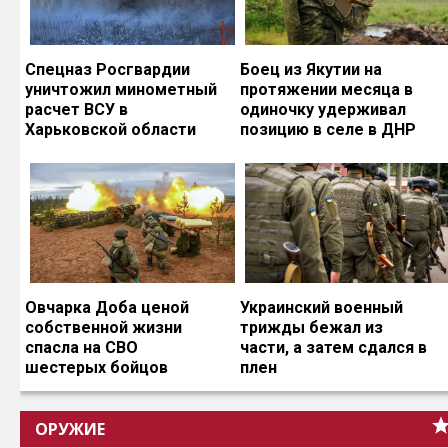
Спецназ Росгвардии
Боец из Якутии на
уничтожил минометный
протяжении месяца в
расчет ВСУ в
одиночку удерживал
Харьковской области
позицию в селе в ДНР
Овчарка Доба ценой
Украинский военный
собственной жизни
трижды бежал из
спасла на СВО
части, а затем сдался в
шестерых бойцов
плен
ОРУЖИЕ