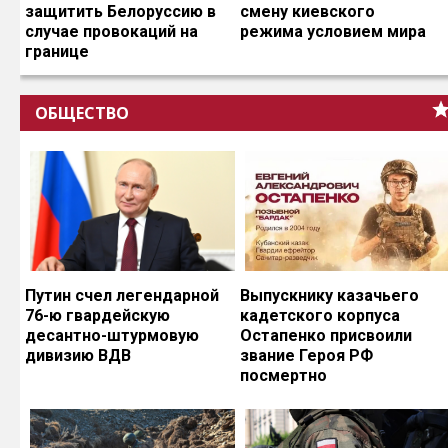
защитить Белоруссию в
смену киевского
случае провокаций на
режима условием мира
границе
ОБЩЕСТВО
Путин счел легендарной
Выпускнику казачьего
76-ю гвардейскую
кадетского корпуса
десантно-штурмовую
Остапенко присвоили
дивизию ВДВ
звание Героя РФ
посмертно