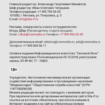
Главный редактор: Александр Георгиевич Михайлов
Шеф-редактор: Иван Олегович Чечушкин.
Телефон редакции: +7 495 795-53-05
101000, г. Москва, ул. Покровка, д. 5
E-mail:
info@sila-rf.ru
Реклама, спецпроекты и иное сотрудничество:
Игорь Дбар
(Руководитель отдела продаж)
Email:
i.dbar@osnmedia.ru
Телефон:
+7 909 936-02-90
Дополнительные email:
reklama@osnmedia.ru
,
adv@osnmedia.ru
Телефон:
+7 495 004-56-11
Сетевое издание Информационное агентство "Силовой блок"
зарегистрировано Роскомнадзором 05.10.2018, реестровая
запись ЭЛ № ФС 77 - 73829.
18+
Учредитель: Автономная некоммерческая организация
содействия информированию и просвещению населения
"Медиахолдинг "Общественная служба новостей" (ОГРН
1187700006328).
Мнение редакции может не совпадать с мнением авторов.
При перепечатке или цитировании материалов сайта Sila-rf.ru
ссылка на источник обязательна, при использовании в
Интернет-изданиях и на сайтах обязательна прямая