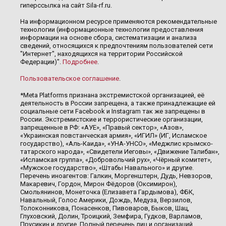
гиперссылка на сайт Sila-rf.ru.
На информационном ресурсе применяются рекомендательные
технологии (информационные технологии предоставления
информации на основе сбора, систематизации и анализа
сведений, относящихся к предпочтениям пользователей сети
"Интернет", находящихся на территории Российской
Федерации)".
Подробнее
.
Пользовательское соглашение
.
*Meta Platforms признана экстремистской организацией, её
деятельность в России запрещена, а также принадлежащие ей
социальные сети Facebook и Instagram так же запрещены в
России. Экстремистские и террористические организации,
запрещенные в РФ: «АУЕ», «Правый сектор», «Азов»,
«Украинская повстанческая армия», «ИГИЛ» (ИГ, Исламское
государство), «Аль-Каида», «УНА-УНСО», «Меджлис крымско-
татарского народа», «Свидетели Иеговы», «Движение Талибан»,
«Исламская группа», «Добровольчий рух», «Чёрный комитет»,
«Мужское государство», «Штабы Навального» и другие.
Перечень иноагентов: Галкин, Моргенштерн, Дудь, Невзоров,
Макаревич, Гордон, Мирон Фёдоров (Оксимирон),
Смольянинов, Монеточка (Елизавета Гардымова), ФБК,
Навальный, Голос Америки, Дождь, Медуза, Верзилов,
Толоконникова, Понасенков, Пивоваров, Быков, Шац,
Глуховский, Долин, Троицкий, Земфира, Гудков, Варламов,
Прусикин и другие. Полный перечень лиц и организаций,