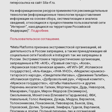
гиперссылка на сайт Sila-rf.ru.
На информационном ресурсе применяются рекомендательные
технологии (информационные технологии предоставления
информации на основе сбора, систематизации и анализа
сведений, относящихся к предпочтениям пользователей сети
"Интернет", находящихся на территории Российской
Федерации)".
Подробнее
.
Пользовательское соглашение
.
*Meta Platforms признана экстремистской организацией, её
деятельность в России запрещена, а также принадлежащие ей
социальные сети Facebook и Instagram так же запрещены в
России. Экстремистские и террористические организации,
запрещенные в РФ: «АУЕ», «Правый сектор», «Азов»,
«Украинская повстанческая армия», «ИГИЛ» (ИГ, Исламское
государство), «Аль-Каида», «УНА-УНСО», «Меджлис крымско-
татарского народа», «Свидетели Иеговы», «Движение Талибан»,
«Исламская группа», «Добровольчий рух», «Чёрный комитет»,
«Мужское государство», «Штабы Навального» и другие.
Перечень иноагентов: Галкин, Моргенштерн, Дудь, Невзоров,
Макаревич, Гордон, Мирон Фёдоров (Оксимирон),
Смольянинов, Монеточка (Елизавета Гардымова), ФБК,
Навальный, Голос Америки, Дождь, Медуза, Верзилов,
Толоконникова, Понасенков, Пивоваров, Быков, Шац,
Глуховский, Долин, Троицкий, Земфира, Гудков, Варламов,
Прусикин и другие. Полный перечень лиц и организаций,