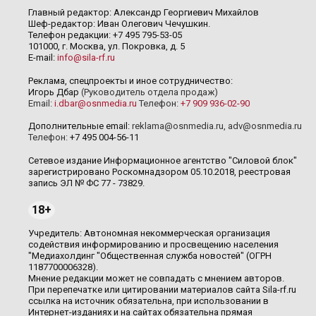
Главный редактор: Александр Георгиевич Михайлов
Шеф-редактор: Иван Олегович Чечушкин.
Телефон редакции: +7 495 795-53-05
101000, г. Москва, ул. Покровка, д. 5
E-mail:
info@sila-rf.ru
Реклама, спецпроекты и иное сотрудничество:
Игорь Дбар
(Руководитель отдела продаж)
Email:
i.dbar@osnmedia.ru
Телефон:
+7 909 936-02-90
Дополнительные email:
reklama@osnmedia.ru
,
adv@osnmedia.ru
Телефон:
+7 495 004-56-11
Сетевое издание Информационное агентство "Силовой блок"
зарегистрировано Роскомнадзором 05.10.2018, реестровая
запись ЭЛ № ФС 77 - 73829.
18+
Учредитель: Автономная некоммерческая организация
содействия информированию и просвещению населения
"Медиахолдинг "Общественная служба новостей" (ОГРН
1187700006328).
Мнение редакции может не совпадать с мнением авторов.
При перепечатке или цитировании материалов сайта Sila-rf.ru
ссылка на источник обязательна, при использовании в
Интернет-изданиях и на сайтах обязательна прямая