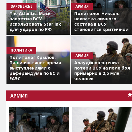
ЗАРУБЕЖЬЕ
АРМИЯ
The Atlantic: Маск
Политолог Никсон:
запретил ВСУ
нехватка личного
использовать Starlink
состава в ВСУ
для ударов по РФ
становится критичной
ПОЛИТИКА
АРМИЯ
Политолог Крылов:
Пашинян тянет время
Алаудинов оценил
выступлениями о
потери ВСУ на поле боя
референдуме по ЕС и
примерно в 2,5 млн
ЕАЭС
человек
АРМИЯ