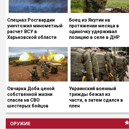
Спецназ Росгвардии
Боец из Якутии на
уничтожил минометный
протяжении месяца в
расчет ВСУ в
одиночку удерживал
Харьковской области
позицию в селе в ДНР
Овчарка Доба ценой
Украинский военный
собственной жизни
трижды бежал из
спасла на СВО
части, а затем сдался в
шестерых бойцов
плен
ОРУЖИЕ