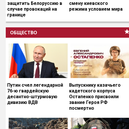
защитить Белоруссию в
смену киевского
случае провокаций на
режима условием мира
границе
ОБЩЕСТВО
Путин счел легендарной
Выпускнику казачьего
76-ю гвардейскую
кадетского корпуса
десантно-штурмовую
Остапенко присвоили
дивизию ВДВ
звание Героя РФ
посмертно