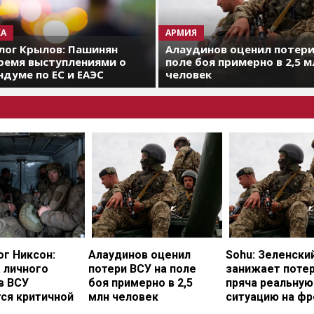
А
АРМИЯ
лог Крылов: Пашинян
Алаудинов оценил потери
ремя выступлениями о
поле боя примерно в 2,5 м
думе по ЕС и ЕАЭС
человек
г Никсон:
Алаудинов оценил
Sohu: Зеленски
 личного
потери ВСУ на поле
занижает потер
в ВСУ
боя примерно в 2,5
пряча реальную
ся критичной
млн человек
ситуацию на фр