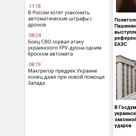
11:18
В России хотят узаконить
автоматические штрафы с
Политол
дронов
Пашинян
выступл
08:24
референ
Боец СВО сорвал атаку
ЕАЭС
украинского FPV-дрона одним
броском автомата
08:19
Макгрегор предрек Украине
конец даже при новой помощи
Запада
В Госдум
украинс
законно
ударов