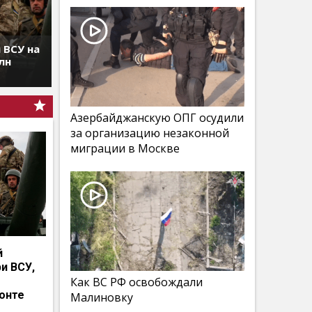
 ВСУ на
лн
Азербайджанскую ОПГ осудили
за организацию незаконной
миграции в Москве
й
и ВСУ,
Как ВС РФ освобождали
онте
Малиновку