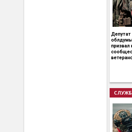
Депутат
облдумы
призвал 
сообщес
ветеран
СЛУЖБ