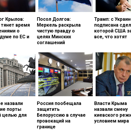
ог Крылов:
Посол Долгов:
Трамп: с Украи
 тянет время
Меркель раскрыла
подписана сдел
ениями о
чистую правду о
которой США з
думе по ЕС и
целях Минских
все, что хотят
соглашений
е назвали
Россия пообещала
Власти Крыма
кие порты
защитить
назвали смену
й целью для
Белоруссию в случае
киевского реж
провокаций на
условием мира
границе