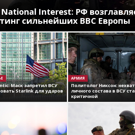
 National Interest: РФ возглавля
тинг сильнейших ВВС Европы
ЬЕ
АРМИЯ
antic: Маск запретил ВСУ
Политолог Никсон: нехва
овать Starlink для ударов
личного состава в ВСУ ст
критичной