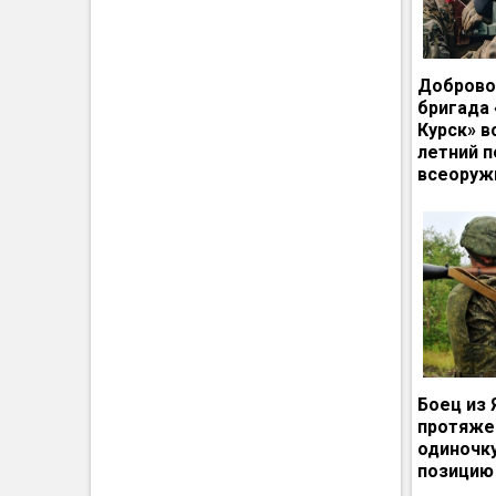
Доброво
бригада
Курск» в
летний п
всеоруж
Боец из 
протяже
одиночк
позицию 