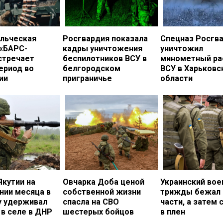
льческая
Росгвардия показала
Спецназ Росгв
 «БАРС-
кадры уничтожения
уничтожил
стречает
беспилотников ВСУ в
минометный ра
ериод во
белгородском
ВСУ в Харьковс
ии
приграничье
области
Якутии на
Овчарка Доба ценой
Украинский во
нии месяца в
собственной жизни
трижды бежал 
у удерживал
спасла на СВО
части, а затем 
в селе в ДНР
шестерых бойцов
в плен