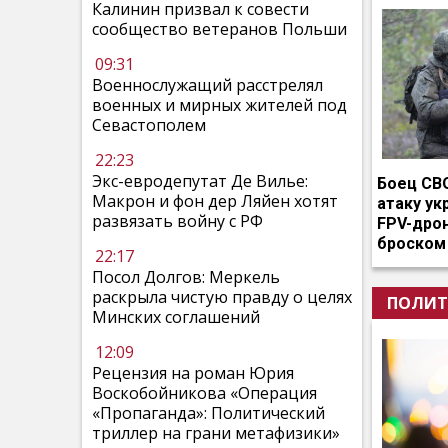
Калинин призвал к совести
сообщество ветеранов Польши
09:31
Военнослужащий расстрелял
военных и мирных жителей под
Севастополем
22:23
Экс-евродепутат Де Вилье:
Боец СВ
Макрон и фон дер Ляйен хотят
атаку ук
развязать войну с РФ
FPV-дро
броском
22:17
Посол Долгов: Меркель
раскрыла чистую правду о целях
ПОЛИТ
Минских соглашений
12:09
Рецензия на роман Юрия
Воскобойникова «Операция
«Пропаганда»: Политический
триллер на грани метафизики»