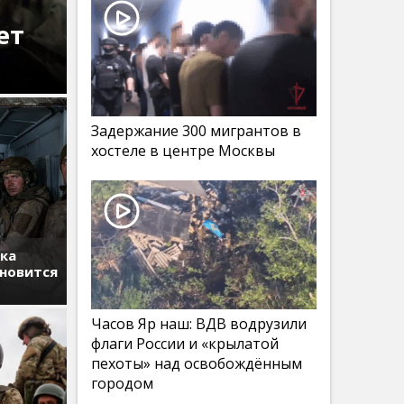
ет
Задержание 300 мигрантов в
хостеле в центре Москвы
тка
ановится
Часов Яр наш: ВДВ водрузили
флаги России и «крылатой
пехоты» над освобождённым
городом