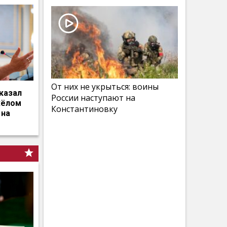
От них не укрыться: воины
казал
России наступают на
жёлом
Константиновку
 на