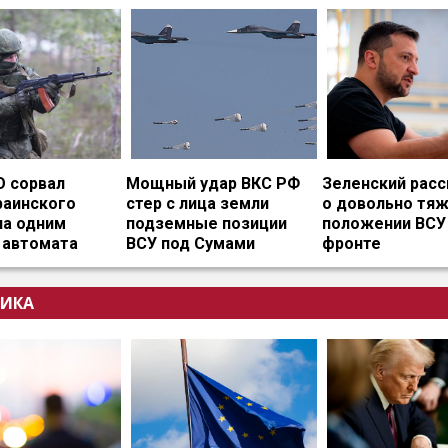
О сорвал
Мощный удар ВКС РФ
Зеленский расс
раинского
стер с лица земли
о довольно тя
на одним
подземные позиции
положении ВСУ
 автомата
ВСУ под Сумами
фронте
ИКА