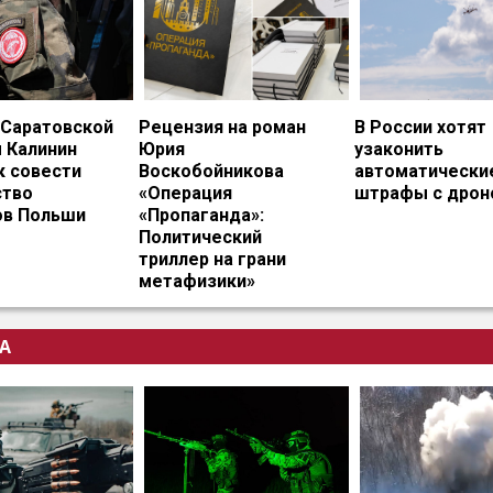
 Саратовской
Рецензия на роман
В России хотят
 Калинин
Юрия
узаконить
к совести
Воскобойникова
автоматически
тво
«Операция
штрафы с дрон
ов Польши
«Пропаганда»:
Политический
триллер на грани
метафизики»
А