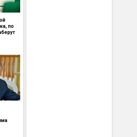
ной
ка, по
аберут
има