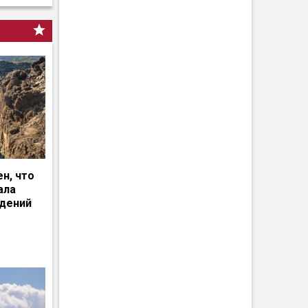
н, что
ала
едений