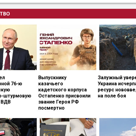
ТВО
ел
Выпускнику
Залужный увере
рной 76-ю
казачьего
Украина исчерп
скую
кадетского корпуса
ресурс нововв
о-штурмовую
Остапенко присвоили
на поле боя
 ВДВ
звание Героя РФ
посмертно