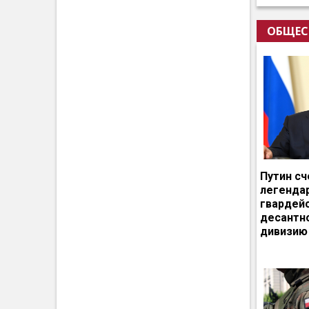
ОБЩЕС
Путин сч
легенда
гвардей
десантн
дивизию