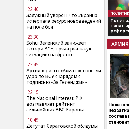
22:46
ПОЛИТИК
Залужный уверен, что Украина
Полито
исчерпала ресурс нововведений
тянет в
на поле боя
референ
23:30
Sohu: Зеленский занижает
АРМИЯ
потери ВСУ, пряча реальную
ситуацию на фронте
22:45
Артиллеристы «Ахмата» нанесли
удар по ВСУ снарядом с
подписью «За Геленджик»
22:15
The National Interest: РФ
возглавляет рейтинг
Политоло
сильнейших ВВС Европы
нехватка
состава 
10:49
становит
Депутат Саратовской облдумы