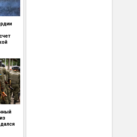
ардии
счет
кой
енный
из
сдался