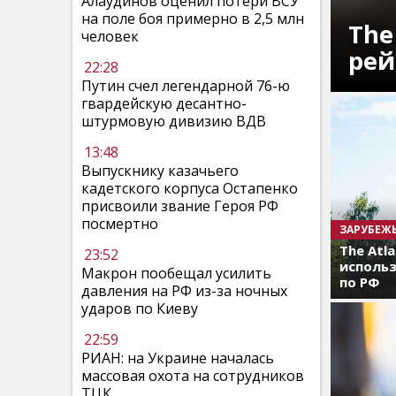
Алаудинов оценил потери ВСУ
на поле боя примерно в 2,5 млн
The
человек
рей
22:28
Путин счел легендарной 76-ю
гвардейскую десантно-
штурмовую дивизию ВДВ
13:48
Выпускнику казачьего
кадетского корпуса Остапенко
присвоили звание Героя РФ
посмертно
ЗАРУБЕЖ
The Atl
23:52
использ
Макрон пообещал усилить
по РФ
давления на РФ из-за ночных
ударов по Киеву
22:59
РИАН: на Украине началась
массовая охота на сотрудников
ТЦК