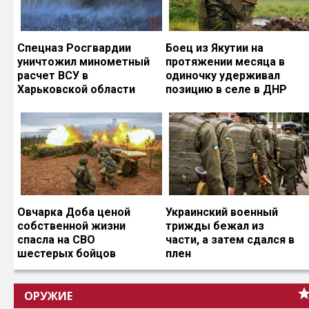
Спецназ Росгвардии
Боец из Якутии на
уничтожил минометный
протяжении месяца в
расчет ВСУ в
одиночку удерживал
Харьковской области
позицию в селе в ДНР
Овчарка Доба ценой
Украинский военный
собственной жизни
трижды бежал из
спасла на СВО
части, а затем сдался в
шестерых бойцов
плен
ОРУЖИЕ