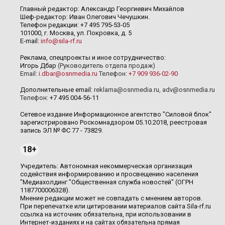
Главный редактор: Александр Георгиевич Михайлов
Шеф-редактор: Иван Олегович Чечушкин.
Телефон редакции: +7 495 795-53-05
101000, г. Москва, ул. Покровка, д. 5
E-mail:
info@sila-rf.ru
Реклама, спецпроекты и иное сотрудничество:
Игорь Дбар
(Руководитель отдела продаж)
Email:
i.dbar@osnmedia.ru
Телефон:
+7 909 936-02-90
Дополнительные email:
reklama@osnmedia.ru
,
adv@osnmedia.ru
Телефон:
+7 495 004-56-11
Сетевое издание Информационное агентство "Силовой блок"
зарегистрировано Роскомнадзором 05.10.2018, реестровая
запись ЭЛ № ФС 77 - 73829.
18+
Учредитель: Автономная некоммерческая организация
содействия информированию и просвещению населения
"Медиахолдинг "Общественная служба новостей" (ОГРН
1187700006328).
Мнение редакции может не совпадать с мнением авторов.
При перепечатке или цитировании материалов сайта Sila-rf.ru
ссылка на источник обязательна, при использовании в
Интернет-изданиях и на сайтах обязательна прямая