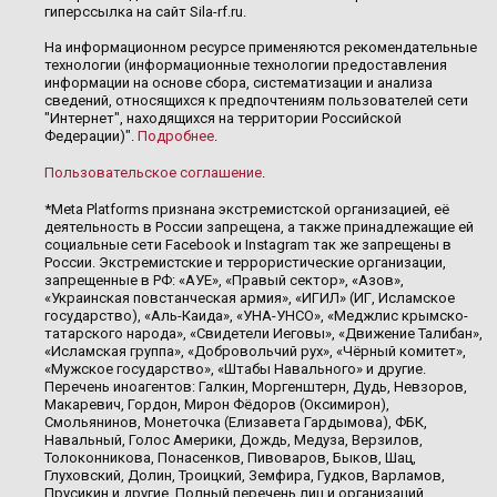
гиперссылка на сайт Sila-rf.ru.
На информационном ресурсе применяются рекомендательные
технологии (информационные технологии предоставления
информации на основе сбора, систематизации и анализа
сведений, относящихся к предпочтениям пользователей сети
"Интернет", находящихся на территории Российской
Федерации)".
Подробнее
.
Пользовательское соглашение
.
*Meta Platforms признана экстремистской организацией, её
деятельность в России запрещена, а также принадлежащие ей
социальные сети Facebook и Instagram так же запрещены в
России. Экстремистские и террористические организации,
запрещенные в РФ: «АУЕ», «Правый сектор», «Азов»,
«Украинская повстанческая армия», «ИГИЛ» (ИГ, Исламское
государство), «Аль-Каида», «УНА-УНСО», «Меджлис крымско-
татарского народа», «Свидетели Иеговы», «Движение Талибан»,
«Исламская группа», «Добровольчий рух», «Чёрный комитет»,
«Мужское государство», «Штабы Навального» и другие.
Перечень иноагентов: Галкин, Моргенштерн, Дудь, Невзоров,
Макаревич, Гордон, Мирон Фёдоров (Оксимирон),
Смольянинов, Монеточка (Елизавета Гардымова), ФБК,
Навальный, Голос Америки, Дождь, Медуза, Верзилов,
Толоконникова, Понасенков, Пивоваров, Быков, Шац,
Глуховский, Долин, Троицкий, Земфира, Гудков, Варламов,
Прусикин и другие. Полный перечень лиц и организаций,