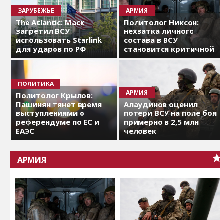
ЗАРУБЕЖЬЕ
АРМИЯ
The Atlantic: Маск
Политолог Никсон:
запретил ВСУ
нехватка личного
использовать Starlink
состава в ВСУ
для ударов по РФ
становится критичной
ПОЛИТИКА
АРМИЯ
Политолог Крылов:
Пашинян тянет время
Алаудинов оценил
выступлениями о
потери ВСУ на поле боя
референдуме по ЕС и
примерно в 2,5 млн
ЕАЭС
человек
АРМИЯ