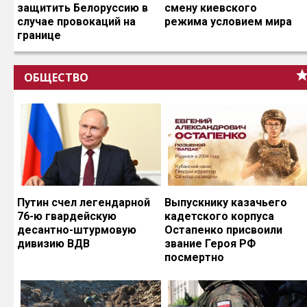
защитить Белоруссию в
смену киевского
случае провокаций на
режима условием мира
границе
ОБЩЕСТВО
Путин счел легендарной
Выпускнику казачьего
76-ю гвардейскую
кадетского корпуса
десантно-штурмовую
Остапенко присвоили
дивизию ВДВ
звание Героя РФ
посмертно