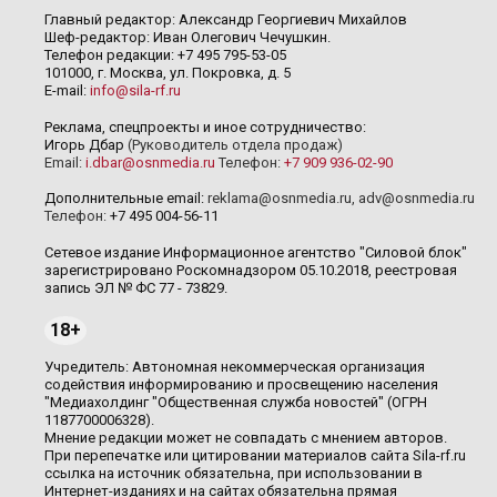
Главный редактор: Александр Георгиевич Михайлов
Шеф-редактор: Иван Олегович Чечушкин.
Телефон редакции: +7 495 795-53-05
101000, г. Москва, ул. Покровка, д. 5
E-mail:
info@sila-rf.ru
Реклама, спецпроекты и иное сотрудничество:
Игорь Дбар
(Руководитель отдела продаж)
Email:
i.dbar@osnmedia.ru
Телефон:
+7 909 936-02-90
Дополнительные email:
reklama@osnmedia.ru
,
adv@osnmedia.ru
Телефон:
+7 495 004-56-11
Сетевое издание Информационное агентство "Силовой блок"
зарегистрировано Роскомнадзором 05.10.2018, реестровая
запись ЭЛ № ФС 77 - 73829.
18+
Учредитель: Автономная некоммерческая организация
содействия информированию и просвещению населения
"Медиахолдинг "Общественная служба новостей" (ОГРН
1187700006328).
Мнение редакции может не совпадать с мнением авторов.
При перепечатке или цитировании материалов сайта Sila-rf.ru
ссылка на источник обязательна, при использовании в
Интернет-изданиях и на сайтах обязательна прямая