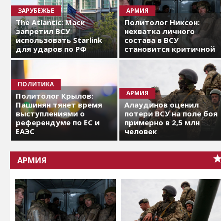
ЗАРУБЕЖЬЕ
АРМИЯ
The Atlantic: Маск
Политолог Никсон:
запретил ВСУ
нехватка личного
использовать Starlink
состава в ВСУ
для ударов по РФ
становится критичной
ПОЛИТИКА
АРМИЯ
Политолог Крылов:
Пашинян тянет время
Алаудинов оценил
выступлениями о
потери ВСУ на поле боя
референдуме по ЕС и
примерно в 2,5 млн
ЕАЭС
человек
АРМИЯ