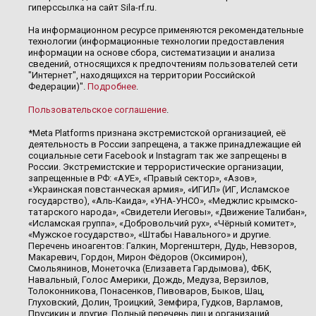
гиперссылка на сайт Sila-rf.ru.
На информационном ресурсе применяются рекомендательные
технологии (информационные технологии предоставления
информации на основе сбора, систематизации и анализа
сведений, относящихся к предпочтениям пользователей сети
"Интернет", находящихся на территории Российской
Федерации)".
Подробнее
.
Пользовательское соглашение
.
*Meta Platforms признана экстремистской организацией, её
деятельность в России запрещена, а также принадлежащие ей
социальные сети Facebook и Instagram так же запрещены в
России. Экстремистские и террористические организации,
запрещенные в РФ: «АУЕ», «Правый сектор», «Азов»,
«Украинская повстанческая армия», «ИГИЛ» (ИГ, Исламское
государство), «Аль-Каида», «УНА-УНСО», «Меджлис крымско-
татарского народа», «Свидетели Иеговы», «Движение Талибан»,
«Исламская группа», «Добровольчий рух», «Чёрный комитет»,
«Мужское государство», «Штабы Навального» и другие.
Перечень иноагентов: Галкин, Моргенштерн, Дудь, Невзоров,
Макаревич, Гордон, Мирон Фёдоров (Оксимирон),
Смольянинов, Монеточка (Елизавета Гардымова), ФБК,
Навальный, Голос Америки, Дождь, Медуза, Верзилов,
Толоконникова, Понасенков, Пивоваров, Быков, Шац,
Глуховский, Долин, Троицкий, Земфира, Гудков, Варламов,
Прусикин и другие. Полный перечень лиц и организаций,