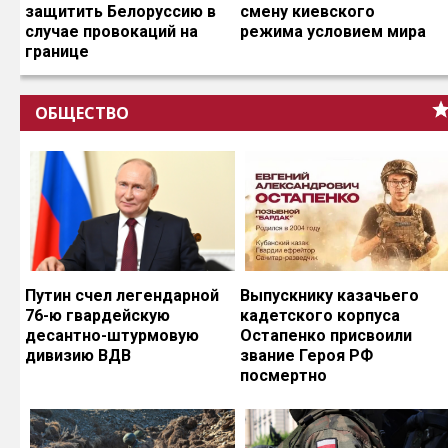
защитить Белоруссию в
смену киевского
случае провокаций на
режима условием мира
границе
ОБЩЕСТВО
Путин счел легендарной
Выпускнику казачьего
76-ю гвардейскую
кадетского корпуса
десантно-штурмовую
Остапенко присвоили
дивизию ВДВ
звание Героя РФ
посмертно