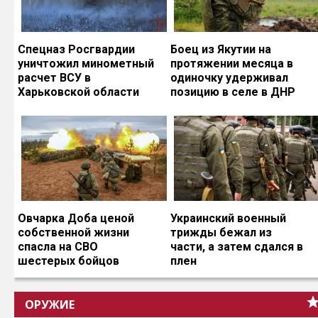
Спецназ Росгвардии
Боец из Якутии на
уничтожил минометный
протяжении месяца в
расчет ВСУ в
одиночку удерживал
Харьковской области
позицию в селе в ДНР
Овчарка Доба ценой
Украинский военный
собственной жизни
трижды бежал из
спасла на СВО
части, а затем сдался в
шестерых бойцов
плен
ОРУЖИЕ