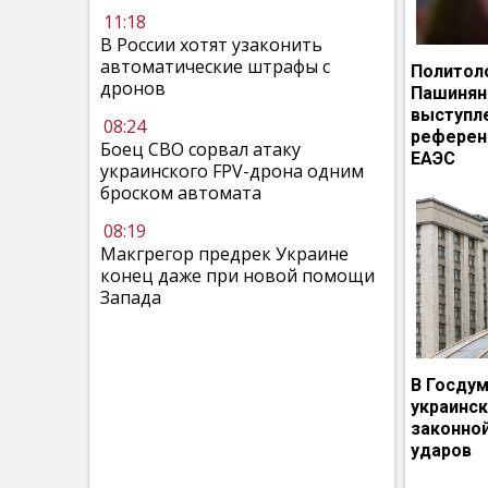
11:18
В России хотят узаконить
автоматические штрафы с
Политол
дронов
Пашинян
выступл
08:24
референ
Боец СВО сорвал атаку
ЕАЭС
украинского FPV-дрона одним
броском автомата
08:19
Макгрегор предрек Украине
конец даже при новой помощи
Запада
В Госдум
украинс
законно
ударов