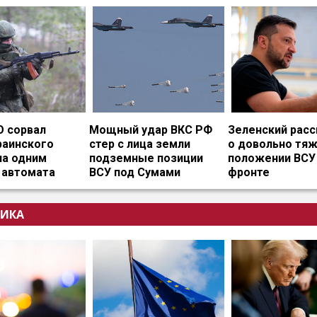
О сорвал
Мощный удар ВКС РФ
Зеленский расс
раинского
стер с лица земли
о довольно тя
на одним
подземные позиции
положении ВСУ
 автомата
ВСУ под Сумами
фронте
ИКА