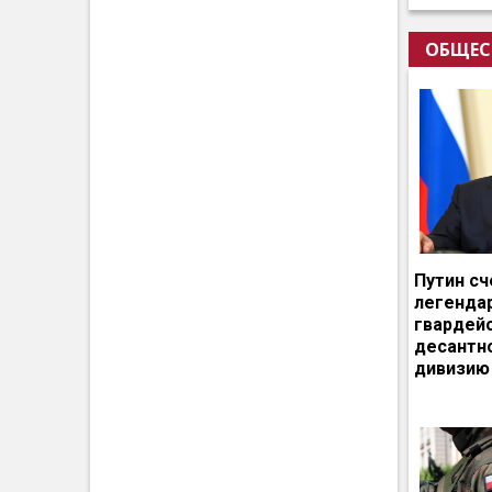
ОБЩЕС
Путин сч
легенда
гвардей
десантн
дивизию