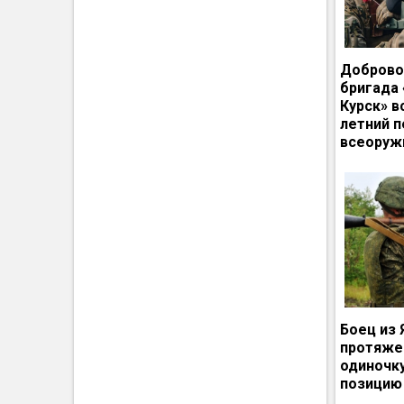
Доброво
бригада
Курск» в
летний п
всеоруж
Боец из 
протяже
одиночк
позицию 