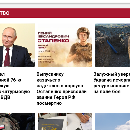
ТВО
ел
Выпускнику
Залужный увере
рной 76-ю
казачьего
Украина исчерп
скую
кадетского корпуса
ресурс нововв
о-штурмовую
Остапенко присвоили
на поле боя
 ВДВ
звание Героя РФ
посмертно