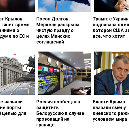
ог Крылов:
Посол Долгов:
Трамп: с Украи
 тянет время
Меркель раскрыла
подписана сдел
ениями о
чистую правду о
которой США з
думе по ЕС и
целях Минских
все, что хотят
соглашений
е назвали
Россия пообещала
Власти Крыма
кие порты
защитить
назвали смену
й целью для
Белоруссию в случае
киевского реж
провокаций на
условием мира
границе