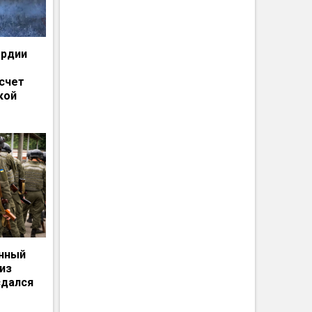
ардии
счет
кой
енный
из
сдался