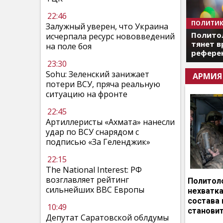
22:46
ПОЛИТИК
Залужный уверен, что Украина
Полито
исчерпала ресурс нововведений
тянет в
на поле боя
референ
23:30
Sohu: Зеленский занижает
АРМИЯ
потери ВСУ, пряча реальную
ситуацию на фронте
22:45
Артиллеристы «Ахмата» нанесли
удар по ВСУ снарядом с
подписью «За Геленджик»
22:15
The National Interest: РФ
возглавляет рейтинг
Политоло
сильнейших ВВС Европы
нехватка
состава 
10:49
становит
Депутат Саратовской облдумы