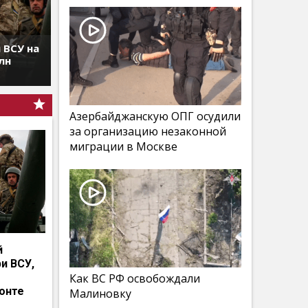
 ВСУ на
лн
Азербайджанскую ОПГ осудили
за организацию незаконной
миграции в Москве
й
и ВСУ,
Как ВС РФ освобождали
онте
Малиновку