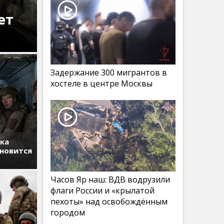
ет
Задержание 300 мигрантов в
хостеле в центре Москвы
тка
ановится
Часов Яр наш: ВДВ водрузили
флаги России и «крылатой
пехоты» над освобождённым
городом