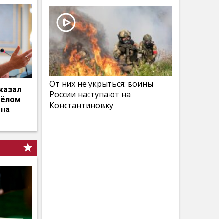
От них не укрыться: воины
казал
России наступают на
жёлом
Константиновку
 на