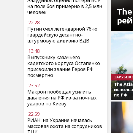
Алаудинов оценил потери ВСУ
на поле боя примерно в 2,5 млн
The
человек
рей
22:28
Путин счел легендарной 76-ю
гвардейскую десантно-
штурмовую дивизию ВДВ
13:48
Выпускнику казачьего
кадетского корпуса Остапенко
присвоили звание Героя РФ
посмертно
ЗАРУБЕЖ
The Atl
23:52
использ
Макрон пообещал усилить
по РФ
давления на РФ из-за ночных
ударов по Киеву
22:59
РИАН: на Украине началась
массовая охота на сотрудников
ТЦК