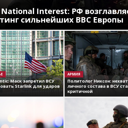
 National Interest: РФ возглавля
тинг сильнейших ВВС Европы
ЬЕ
АРМИЯ
antic: Маск запретил ВСУ
Политолог Никсон: нехва
овать Starlink для ударов
личного состава в ВСУ ст
критичной