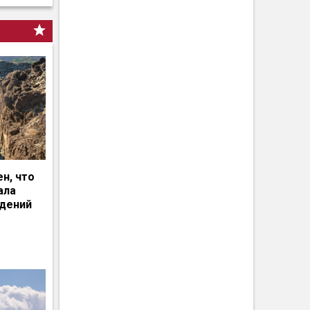
н, что
ала
едений