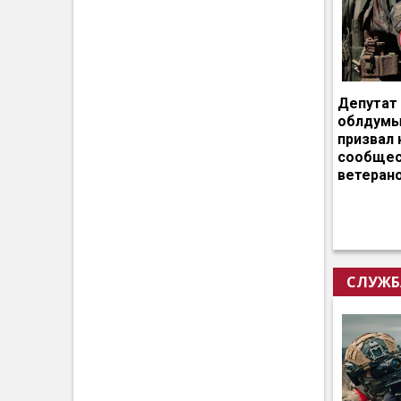
Депутат
облдумы
призвал 
сообщес
ветеран
СЛУЖБ