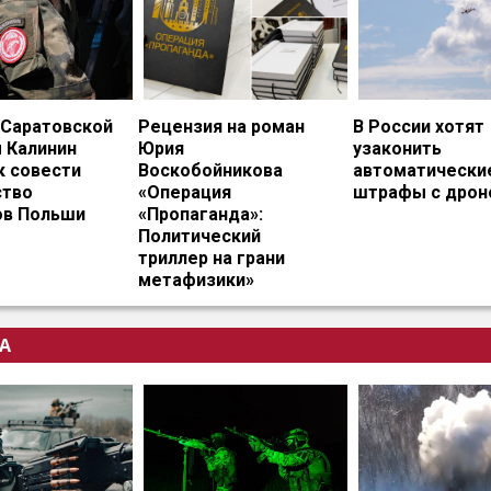
 Саратовской
Рецензия на роман
В России хотят
 Калинин
Юрия
узаконить
к совести
Воскобойникова
автоматически
тво
«Операция
штрафы с дрон
ов Польши
«Пропаганда»:
Политический
триллер на грани
метафизики»
А