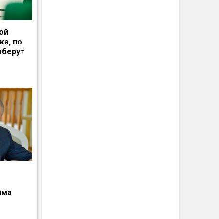
ной
ка, по
аберут
има