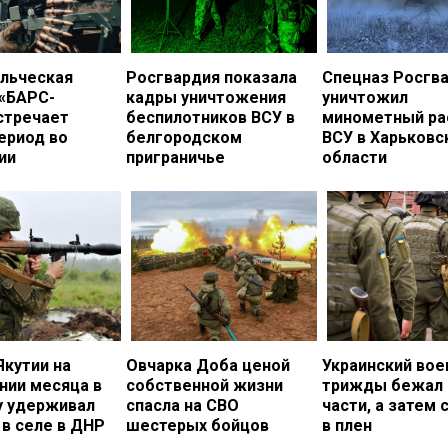
льческая
Росгвардия показала
Спецназ Росгв
 «БАРС-
кадры уничтожения
уничтожил
стречает
беспилотников ВСУ в
минометный ра
ериод во
белгородском
ВСУ в Харьковс
ии
приграничье
области
Якутии на
Овчарка Доба ценой
Украинский во
нии месяца в
собственной жизни
трижды бежал 
у удерживал
спасла на СВО
части, а затем 
в селе в ДНР
шестерых бойцов
в плен