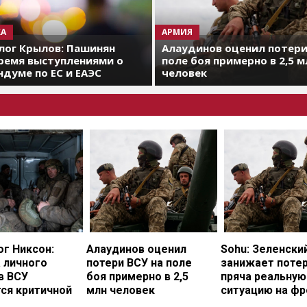
А
АРМИЯ
лог Крылов: Пашинян
Алаудинов оценил потери
ремя выступлениями о
поле боя примерно в 2,5 м
думе по ЕС и ЕАЭС
человек
г Никсон:
Алаудинов оценил
Sohu: Зеленски
 личного
потери ВСУ на поле
занижает потер
в ВСУ
боя примерно в 2,5
пряча реальную
ся критичной
млн человек
ситуацию на фр