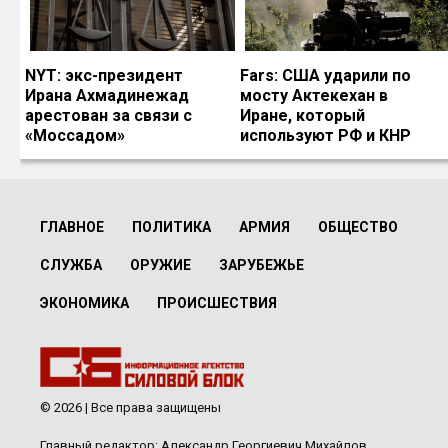
NYT: экс-президент
Fars: США ударили по
Ирана Ахмадинежад
мосту Актекехан в
арестован за связи с
Иране, который
«Моссадом»
используют РФ и КНР
ГЛАВНОЕ
ПОЛИТИКА
АРМИЯ
ОБЩЕСТВО
СЛУЖБА
ОРУЖИЕ
ЗАРУБЕЖЬЕ
ЭКОНОМИКА
ПРОИСШЕСТВИЯ
© 2026 | Все права защищены
Главный редактор: Александр Георгиевич Михайлов