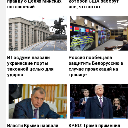
правду о целях Минских
которой США заберут
соглашений
все, что хотят
В Госдуме назвали
Россия пообещала
украинские порты
защитить Белоруссию в
законной целью для
случае провокаций на
ударов
границе
Власти Крыма назвали
KP.RU: Трамп применил