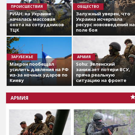
ПРОИСШЕСТВИЯ
ОБЩЕСТВО
РИАН: на Украине
Залужный уверен, что
началась массовая
Украина исчерпала
охота на сотрудников
ресурс нововведений на
ТЦК
поле боя
ЗАРУБЕЖЬЕ
АРМИЯ
Макрон пообещал
Sohu: Зеленский
усилить давления на РФ
занижает потери ВСУ,
из-за ночных ударов по
пряча реальную
Киеву
ситуацию на фронте
АРМИЯ