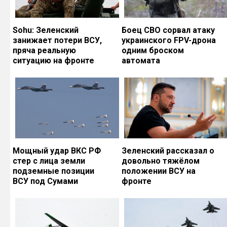
Sohu: Зеленский
Боец СВО сорвал атаку
занижает потери ВСУ,
украинского FPV-дрона
пряча реальную
одним броском
ситуацию на фронте
автомата
Мощный удар ВКС РФ
Зеленский рассказал о
стер с лица земли
довольно тяжёлом
подземные позиции
положении ВСУ на
ВСУ под Сумами
фронте