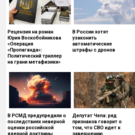
Рецензия на роман
В России хотят
Юрия Воскобойникова
узаконить
«Операция
автоматические
«Пропаганда»:
штрафы с дронов
Политический триллер
на грани метафизики»
В РСМД предупредили о
Депутат Чепа: ряд
последствиях неверной
признаков говорит о
оценки российской
том, что СВО идет к
ядерной доктрины
завершению