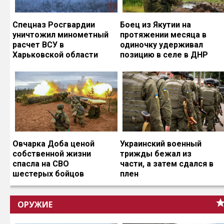
Спецназ Росгвардии
Боец из Якутии на
уничтожил минометный
протяжении месяца в
расчет ВСУ в
одиночку удерживал
Харьковской области
позицию в селе в ДНР
Овчарка Доба ценой
Украинский военный
собственной жизни
трижды бежал из
спасла на СВО
части, а затем сдался в
шестерых бойцов
плен
ОРУЖИЕ