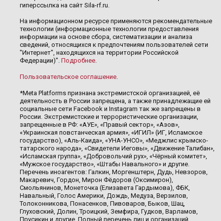
гиперссылка на сайт Sila-rf.ru.
На информационном ресурсе применяются рекомендательные
технологии (информационные технологии предоставления
информации на основе сбора, систематизации и анализа
сведений, относящихся к предпочтениям пользователей сети
"Интернет", находящихся на территории Российской
Федерации)".
Подробнее
.
Пользовательское соглашение
.
*Meta Platforms признана экстремистской организацией, её
деятельность в России запрещена, а также принадлежащие ей
социальные сети Facebook и Instagram так же запрещены в
России. Экстремистские и террористические организации,
запрещенные в РФ: «АУЕ», «Правый сектор», «Азов»,
«Украинская повстанческая армия», «ИГИЛ» (ИГ, Исламское
государство), «Аль-Каида», «УНА-УНСО», «Меджлис крымско-
татарского народа», «Свидетели Иеговы», «Движение Талибан»,
«Исламская группа», «Добровольчий рух», «Чёрный комитет»,
«Мужское государство», «Штабы Навального» и другие.
Перечень иноагентов: Галкин, Моргенштерн, Дудь, Невзоров,
Макаревич, Гордон, Мирон Фёдоров (Оксимирон),
Смольянинов, Монеточка (Елизавета Гардымова), ФБК,
Навальный, Голос Америки, Дождь, Медуза, Верзилов,
Толоконникова, Понасенков, Пивоваров, Быков, Шац,
Глуховский, Долин, Троицкий, Земфира, Гудков, Варламов,
Прусикин и другие. Полный перечень лиц и организаций,