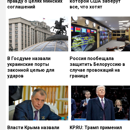
правду о целях Минских
которой США заберут
соглашений
все, что хотят
В Госдуме назвали
Россия пообещала
украинские порты
защитить Белоруссию в
законной целью для
случае провокаций на
ударов
границе
Власти Крыма назвали
KP.RU: Трамп применил