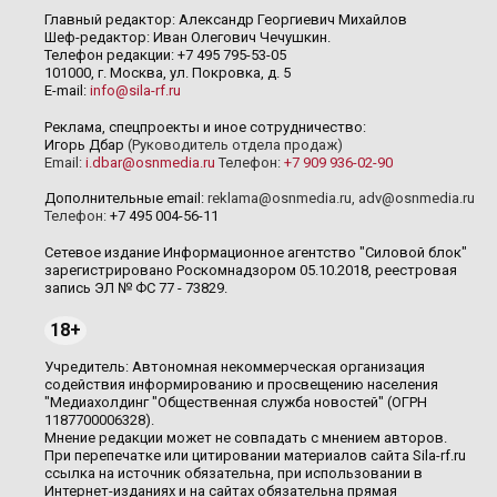
Главный редактор: Александр Георгиевич Михайлов
Шеф-редактор: Иван Олегович Чечушкин.
Телефон редакции: +7 495 795-53-05
101000, г. Москва, ул. Покровка, д. 5
E-mail:
info@sila-rf.ru
Реклама, спецпроекты и иное сотрудничество:
Игорь Дбар
(Руководитель отдела продаж)
Email:
i.dbar@osnmedia.ru
Телефон:
+7 909 936-02-90
Дополнительные email:
reklama@osnmedia.ru
,
adv@osnmedia.ru
Телефон:
+7 495 004-56-11
Сетевое издание Информационное агентство "Силовой блок"
зарегистрировано Роскомнадзором 05.10.2018, реестровая
запись ЭЛ № ФС 77 - 73829.
18+
Учредитель: Автономная некоммерческая организация
содействия информированию и просвещению населения
"Медиахолдинг "Общественная служба новостей" (ОГРН
1187700006328).
Мнение редакции может не совпадать с мнением авторов.
При перепечатке или цитировании материалов сайта Sila-rf.ru
ссылка на источник обязательна, при использовании в
Интернет-изданиях и на сайтах обязательна прямая