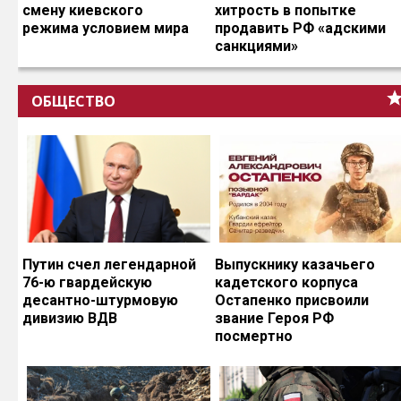
смену киевского
хитрость в попытке
режима условием мира
продавить РФ «адскими
санкциями»
ОБЩЕСТВО
Путин счел легендарной
Выпускнику казачьего
76-ю гвардейскую
кадетского корпуса
десантно-штурмовую
Остапенко присвоили
дивизию ВДВ
звание Героя РФ
посмертно