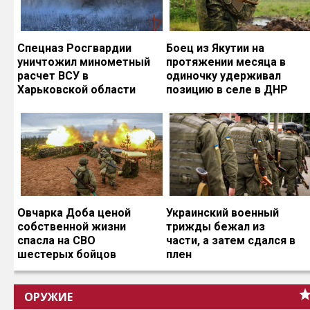
Спецназ Росгвардии
Боец из Якутии на
уничтожил минометный
протяжении месяца в
расчет ВСУ в
одиночку удерживал
Харьковской области
позицию в селе в ДНР
Овчарка Доба ценой
Украинский военный
собственной жизни
трижды бежал из
спасла на СВО
части, а затем сдался в
шестерых бойцов
плен
ОРУЖИЕ