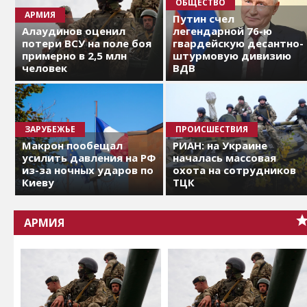
ОБЩЕСТВО
АРМИЯ
Путин счел
Алаудинов оценил
легендарной 76-ю
потери ВСУ на поле боя
гвардейскую десантно-
примерно в 2,5 млн
штурмовую дивизию
человек
ВДВ
ЗАРУБЕЖЬЕ
ПРОИСШЕСТВИЯ
Макрон пообещал
РИАН: на Украине
усилить давления на РФ
началась массовая
из-за ночных ударов по
охота на сотрудников
Киеву
ТЦК
АРМИЯ