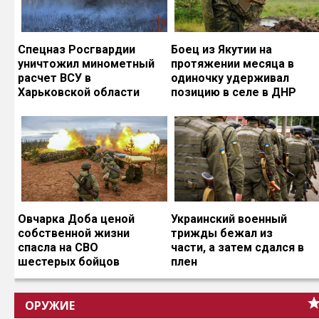
Спецназ Росгвардии
Боец из Якутии на
уничтожил минометный
протяжении месяца в
расчет ВСУ в
одиночку удерживал
Харьковской области
позицию в селе в ДНР
Овчарка Доба ценой
Украинский военный
собственной жизни
трижды бежал из
спасла на СВО
части, а затем сдался в
шестерых бойцов
плен
ОРУЖИЕ