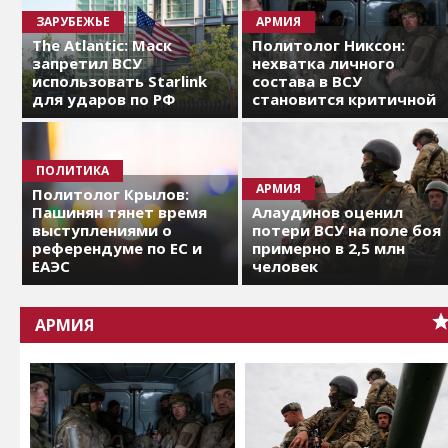
ЗАРУБЕЖЬЕ
АРМИЯ
The Atlantic: Маск
Политолог Никсон:
запретил ВСУ
нехватка личного
использовать Starlink
состава в ВСУ
для ударов по РФ
становится критичной
ПОЛИТИКА
АРМИЯ
Политолог Крылов:
Пашинян тянет время
Алаудинов оценил
выступлениями о
потери ВСУ на поле боя
референдуме по ЕС и
примерно в 2,5 млн
ЕАЭС
человек
АРМИЯ