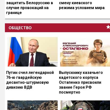
защитить Белоруссию в
смену киевского
случае провокаций на
режима условием мира
границе
ОБЩЕСТВО
Путин счел легендарной
Выпускнику казачьего
76-ю гвардейскую
кадетского корпуса
десантно-штурмовую
Остапенко присвоили
дивизию ВДВ
звание Героя РФ
посмертно