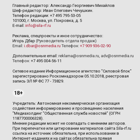
Главный редактор: Александр Георгиевич Михайлов
Шеф-редактор: Иван Олегович Чечушкин.
Телефон редакции: +7 495 795-53-05
101000, г. Москва, ул. Покровка, д. 5
E-mail:
info@sila-rf.ru
Реклама, спецпроекты и иное сотрудничество:
Игорь Дбар
(Руководитель отдела продаж)
Email:
i.dbar@osnmedia.ru
Телефон:
+7 909 936-02-90
Дополнительные email:
reklama@osnmedia.ru
,
adv@osnmedia.ru
Телефон:
+7 495 004-56-11
Сетевое издание Информационное агентство "Силовой блок"
зарегистрировано Роскомнадзором 05.10.2018, реестровая
запись ЭЛ № ФС 77 - 73829.
18+
Учредитель: Автономная некоммерческая организация
содействия информированию и просвещению населения
"Медиахолдинг "Общественная служба новостей" (ОГРН
1187700006328).
Мнение редакции может не совпадать с мнением авторов.
При перепечатке или цитировании материалов сайта Sila-rf.ru
ссылка на источник обязательна, при использовании в
Интернет-изданиях и на сайтах обязательна прямая