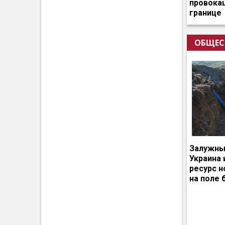
провокац
границе
ОБЩЕС
Залужный
Украина 
ресурс 
на поле 