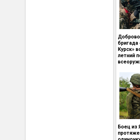
Доброво
бригада
Курск» в
летний п
всеоруж
Боец из 
протяже
одиночк