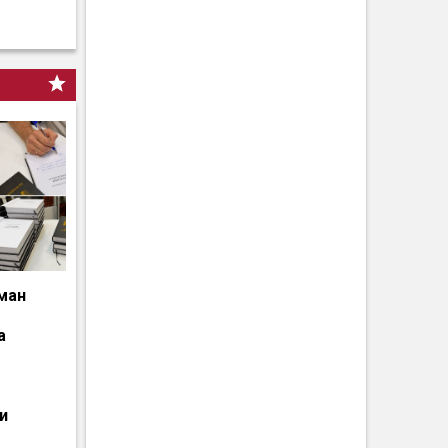
ман
а
и