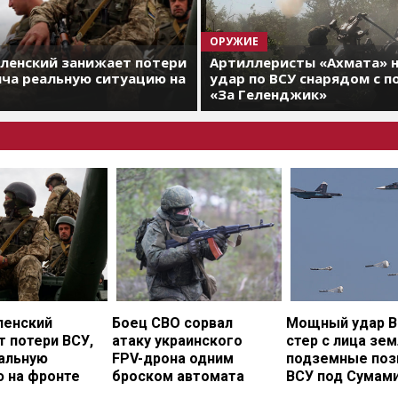
ОРУЖИЕ
еленский занижает потери
Артиллеристы «Ахмата» 
яча реальную ситуацию на
удар по ВСУ снарядом с 
«За Геленджик»
ленский
Боец СВО сорвал
Мощный удар В
 потери ВСУ,
атаку украинского
стер с лица зе
еальную
FPV-дрона одним
подземные поз
ю на фронте
броском автомата
ВСУ под Сумам