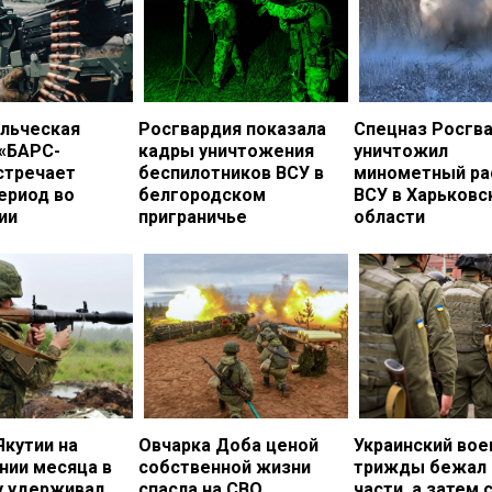
льческая
Росгвардия показала
Спецназ Росгв
 «БАРС-
кадры уничтожения
уничтожил
стречает
беспилотников ВСУ в
минометный ра
ериод во
белгородском
ВСУ в Харьковс
ии
приграничье
области
Якутии на
Овчарка Доба ценой
Украинский во
нии месяца в
собственной жизни
трижды бежал 
у удерживал
спасла на СВО
части, а затем 