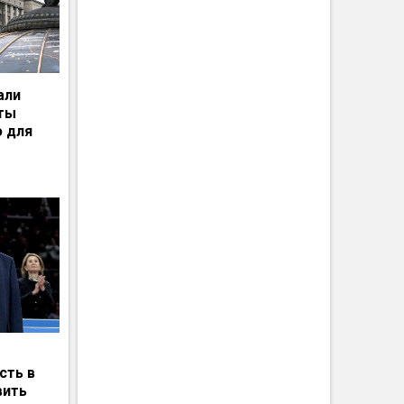
али
рты
ю для
сть в
вить