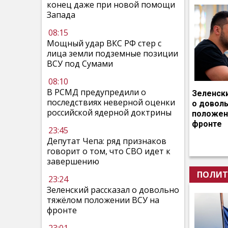
конец даже при новой помощи
Запада
08:15
Мощный удар ВКС РФ стер с
лица земли подземные позиции
ВСУ под Сумами
08:10
В РСМД предупредили о
Зеленск
последствиях неверной оценки
о довол
российской ядерной доктрины
положен
фронте
23:45
Депутат Чепа: ряд признаков
говорит о том, что СВО идет к
завершению
ПОЛИТ
23:24
Зеленский рассказал о довольно
тяжёлом положении ВСУ на
фронте