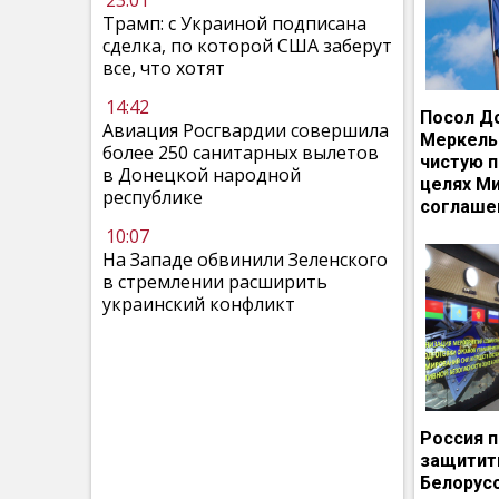
23:01
Трамп: с Украиной подписана
сделка, по которой США заберут
все, что хотят
14:42
Посол Д
Авиация Росгвардии совершила
Меркель
более 250 санитарных вылетов
чистую п
в Донецкой народной
целях М
республике
соглаше
10:07
На Западе обвинили Зеленского
в стремлении расширить
украинский конфликт
Россия 
защитит
Белорусс