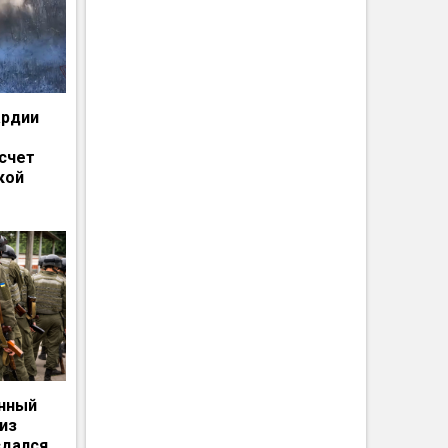
ардии
счет
кой
енный
из
сдался