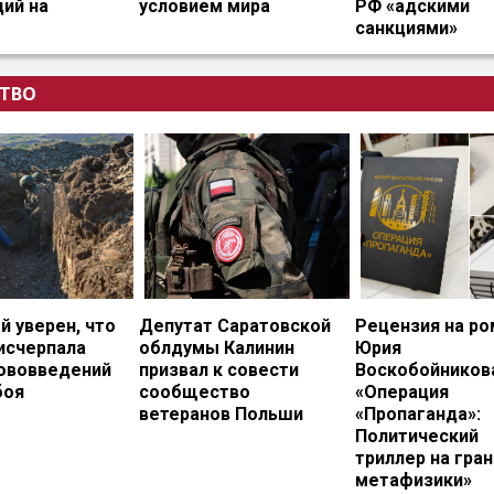
ий на
условием мира
РФ «адскими
санкциями»
ТВО
 уверен, что
Депутат Саратовской
Рецензия на ро
исчерпала
облдумы Калинин
Юрия
нововведений
призвал к совести
Воскобойников
боя
сообщество
«Операция
ветеранов Польши
«Пропаганда»:
Политический
триллер на гран
метафизики»