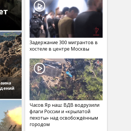
ет
Задержание 300 мигрантов в
хостеле в центре Москвы
раина
едений
Часов Яр наш: ВДВ водрузили
флаги России и «крылатой
пехоты» над освобождённым
городом