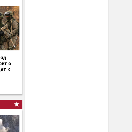
ряд
рит о
дет к