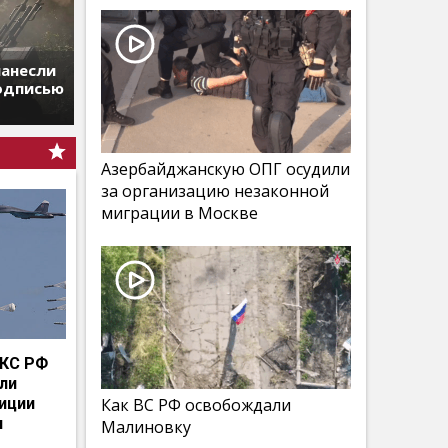
нанесли
подписью
Азербайджанскую ОПГ осудили
за организацию незаконной
миграции в Москве
КС РФ
мли
иции
Как ВС РФ освобождали
и
Малиновку