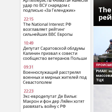
Артиллеристы «Ахмата» нанесли
удар по ВСУ снарядом с
The
подписью «За Геленджик»
рей
22:15
The National Interest: РФ
возглавляет рейтинг
сильнейших ВВС Европы
10:49
Депутат Саратовской облдумы
Калинин призвал к совести
сообщество ветеранов Польши
ПРОИСШЕ
09:31
РИАН: н
Военнослужащий расстрелял
массова
военных и мирных жителей под
ТЦК
Севастополем
22:23
Экс-евродепутат Де Вилье:
Макрон и фон дер Ляйен хотят
развязать войну с РФ