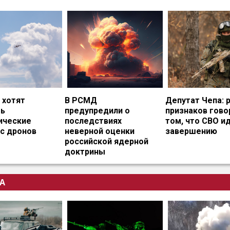
 хотят
В РСМД
Депутат Чепа: 
ть
предупредили о
признаков гово
ические
последствиях
том, что СВО и
с дронов
неверной оценки
завершению
российской ядерной
доктрины
А