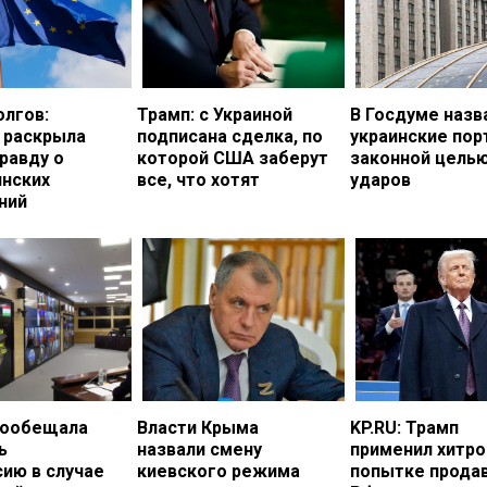
олгов:
Трамп: с Украиной
В Госдуме назв
 раскрыла
подписана сделка, по
украинские по
равду о
которой США заберут
законной цель
инских
все, что хотят
ударов
ний
пообещала
Власти Крыма
KP.RU: Трамп
ь
назвали смену
применил хитро
ию в случае
киевского режима
попытке прода