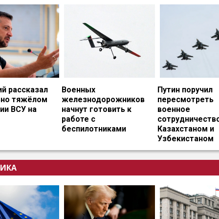
ий рассказал
Военных
Путин поручил
ьно тяжёлом
железнодорожников
пересмотреть
ии ВСУ на
начнут готовить к
военное
работе с
сотрудничество
беспилотниками
Казахстаном и
Узбекистаном
ИКА