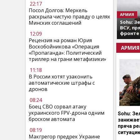
22:17
Посол Долгов: Меркель
АРМИЯ
раскрыла чистую правду о целях
Sohu: З
Минских соглашений
ВСУ, пр
фронте
12:09
Рецензия на роман Юрия
Воскобойникова «Операция
АРМИЯ
«Пропаганда»: Политический
триллер на грани метафизики»
11:18
В России хотят узаконить
автоматические штрафы с
дронов
08:24
Боец СВО сорвал атаку
украинского FPV-дрона одним
Sohu: Зе
броском автомата
занижает
пряча р
08:19
ситуаци
Макгрегор предрек Украине