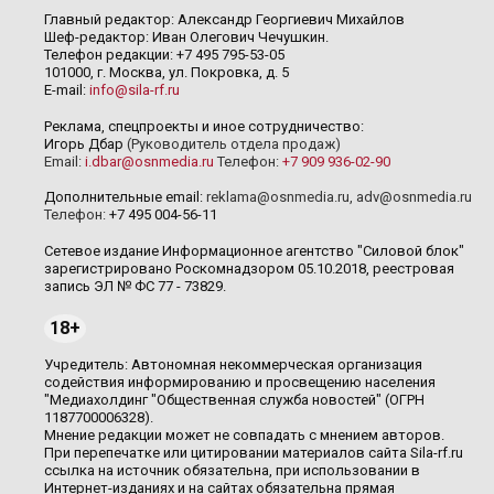
Главный редактор: Александр Георгиевич Михайлов
Шеф-редактор: Иван Олегович Чечушкин.
Телефон редакции: +7 495 795-53-05
101000, г. Москва, ул. Покровка, д. 5
E-mail:
info@sila-rf.ru
Реклама, спецпроекты и иное сотрудничество:
Игорь Дбар
(Руководитель отдела продаж)
Email:
i.dbar@osnmedia.ru
Телефон:
+7 909 936-02-90
Дополнительные email:
reklama@osnmedia.ru
,
adv@osnmedia.ru
Телефон:
+7 495 004-56-11
Сетевое издание Информационное агентство "Силовой блок"
зарегистрировано Роскомнадзором 05.10.2018, реестровая
запись ЭЛ № ФС 77 - 73829.
18+
Учредитель: Автономная некоммерческая организация
содействия информированию и просвещению населения
"Медиахолдинг "Общественная служба новостей" (ОГРН
1187700006328).
Мнение редакции может не совпадать с мнением авторов.
При перепечатке или цитировании материалов сайта Sila-rf.ru
ссылка на источник обязательна, при использовании в
Интернет-изданиях и на сайтах обязательна прямая