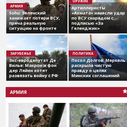
ОРУЖИЕ
АРМИЯ
Артиллеристы
Sohu: Зеленский
«Ахмата» нанесли удар
занижает потери ВСУ,
по ВСУ снарядом с
пряча реальную
подписью «За
ситуацию на фронте
Геленджик»
ЗАРУБЕЖЬЕ
ПОЛИТИКА
Экс-евродепутат Де
Посол Долгов: Меркель
Вилье: Макрон и фон
раскрыла чистую
дер Ляйен хотят
правду о целях
развязать войну с РФ
Минских соглашений
АРМИЯ