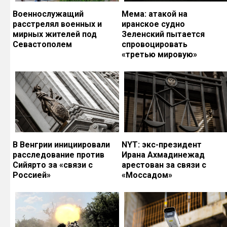
Военнослужащий
Мема: атакой на
расстрелял военных и
иранское судно
мирных жителей под
Зеленский пытается
Севастополем
спровоцировать
«третью мировую»
В Венгрии инициировали
NYT: экс-президент
расследование против
Ирана Ахмадинежад
Сийярто за «связи с
арестован за связи с
Россией»
«Моссадом»