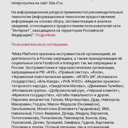
гиперссылка на сайт Sila-rf.ru.
На информационном ресурсе применяются рекомендательные
технологии (информационные технологии предоставления
информации на основе сбора, систематизации и анализа
сведений, относящихся к предпочтениям пользователей сети
"Интернет", находящихся на территории Российской
Федерации)".
Подробнее
.
Пользовательское соглашение
.
*Meta Platforms признана экстремистской организацией, её
деятельность в России запрещена, а также принадлежащие ей
социальные сети Facebook и Instagram так же запрещены в
России. Экстремистские и террористические организации,
запрещенные в РФ: «АУЕ», «Правый сектор», «Азов»,
«Украинская повстанческая армия», «ИГИЛ» (ИГ, Исламское
государство), «Аль-Каида», «УНА-УНСО», «Меджлис крымско-
татарского народа», «Свидетели Иеговы», «Движение Талибан»,
«Исламская группа», «Добровольчий рух», «Чёрный комитет»,
«Мужское государство», «Штабы Навального» и другие.
Перечень иноагентов: Галкин, Моргенштерн, Дудь, Невзоров,
Макаревич, Гордон, Мирон Фёдоров (Оксимирон),
Смольянинов, Монеточка (Елизавета Гардымова), ФБК,
Навальный, Голос Америки, Дождь, Медуза, Верзилов,
Толоконникова, Понасенков, Пивоваров, Быков, Шац,
Глуховский, Долин, Троицкий, Земфира, Гудков, Варламов,
Прусикин и другие. Полный перечень лиц и организаций,