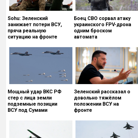
Sohu: Зеленский
Боец СВО сорвал атаку
занижает потери ВСУ,
украинского FPV-дрона
пряча реальную
одним броском
ситуацию на фронте
автомата
Мощный удар ВКС РФ
Зеленский рассказал о
стер с лица земли
довольно тяжёлом
подземные позиции
положении ВСУ на
ВСУ под Сумами
фронте