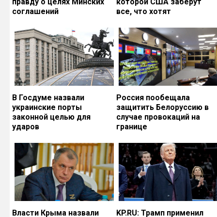
правду о целях Минских
которой США заберут
соглашений
все, что хотят
В Госдуме назвали
Россия пообещала
украинские порты
защитить Белоруссию в
законной целью для
случае провокаций на
ударов
границе
Власти Крыма назвали
KP.RU: Трамп применил