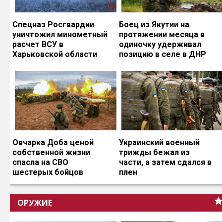
Спецназ Росгвардии
Боец из Якутии на
уничтожил минометный
протяжении месяца в
расчет ВСУ в
одиночку удерживал
Харьковской области
позицию в селе в ДНР
Овчарка Доба ценой
Украинский военный
собственной жизни
трижды бежал из
спасла на СВО
части, а затем сдался в
шестерых бойцов
плен
ОРУЖИЕ