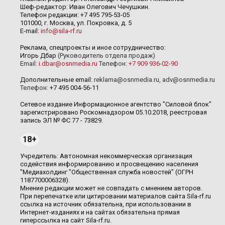
Шеф-редактор: Иван Олегович Чечушкин.
Телефон редакции: +7 495 795-53-05
101000, г. Москва, ул. Покровка, д. 5
E-mail:
info@sila-rf.ru
Реклама, спецпроекты и иное сотрудничество:
Игорь Дбар
(Руководитель отдела продаж)
Email:
i.dbar@osnmedia.ru
Телефон:
+7 909 936-02-90
Дополнительные email:
reklama@osnmedia.ru
,
adv@osnmedia.ru
Телефон:
+7 495 004-56-11
Сетевое издание Информационное агентство "Силовой блок"
зарегистрировано Роскомнадзором 05.10.2018, реестровая
запись ЭЛ № ФС 77 - 73829.
18+
Учредитель: Автономная некоммерческая организация
содействия информированию и просвещению населения
"Медиахолдинг "Общественная служба новостей" (ОГРН
1187700006328).
Мнение редакции может не совпадать с мнением авторов.
При перепечатке или цитировании материалов сайта Sila-rf.ru
ссылка на источник обязательна, при использовании в
Интернет-изданиях и на сайтах обязательна прямая
гиперссылка на сайт Sila-rf.ru.