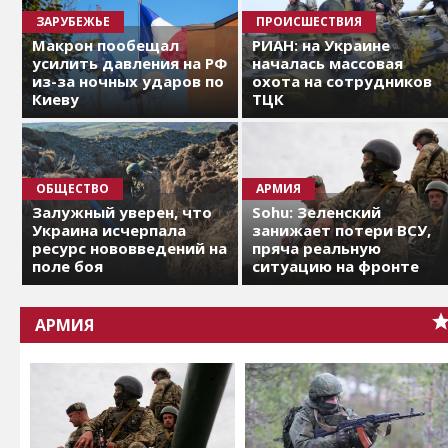
ЗАРУБЕЖЬЕ
ПРОИСШЕСТВИЯ
Макрон пообещал
РИАН: на Украине
усилить давления на РФ
началась массовая
из-за ночных ударов по
охота на сотрудников
Киеву
ТЦК
ОБЩЕСТВО
АРМИЯ
Залужный уверен, что
Sohu: Зеленский
Украина исчерпала
занижает потери ВСУ,
ресурс нововведений на
пряча реальную
поле боя
ситуацию на фронте
АРМИЯ