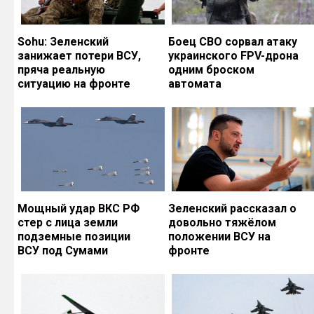
Sohu: Зеленский
Боец СВО сорвал атаку
занижает потери ВСУ,
украинского FPV-дрона
пряча реальную
одним броском
ситуацию на фронте
автомата
Мощный удар ВКС РФ
Зеленский рассказал о
стер с лица земли
довольно тяжёлом
подземные позиции
положении ВСУ на
ВСУ под Сумами
фронте