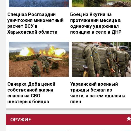
Спецназ Росгвардии
Боец из Якутии на
уничтожил минометный
протяжении месяца в
расчет ВСУ в
одиночку удерживал
Харьковской области
позицию в селе в ДНР
Овчарка Доба ценой
Украинский военный
собственной жизни
трижды бежал из
спасла на СВО
части, а затем сдался в
шестерых бойцов
плен
ОРУЖИЕ