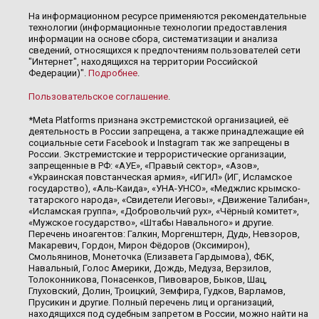
На информационном ресурсе применяются рекомендательные
технологии (информационные технологии предоставления
информации на основе сбора, систематизации и анализа
сведений, относящихся к предпочтениям пользователей сети
"Интернет", находящихся на территории Российской
Федерации)".
Подробнее
.
Пользовательское соглашение
.
*Meta Platforms признана экстремистской организацией, её
деятельность в России запрещена, а также принадлежащие ей
социальные сети Facebook и Instagram так же запрещены в
России. Экстремистские и террористические организации,
запрещенные в РФ: «АУЕ», «Правый сектор», «Азов»,
«Украинская повстанческая армия», «ИГИЛ» (ИГ, Исламское
государство), «Аль-Каида», «УНА-УНСО», «Меджлис крымско-
татарского народа», «Свидетели Иеговы», «Движение Талибан»,
«Исламская группа», «Добровольчий рух», «Чёрный комитет»,
«Мужское государство», «Штабы Навального» и другие.
Перечень иноагентов: Галкин, Моргенштерн, Дудь, Невзоров,
Макаревич, Гордон, Мирон Фёдоров (Оксимирон),
Смольянинов, Монеточка (Елизавета Гардымова), ФБК,
Навальный, Голос Америки, Дождь, Медуза, Верзилов,
Толоконникова, Понасенков, Пивоваров, Быков, Шац,
Глуховский, Долин, Троицкий, Земфира, Гудков, Варламов,
Прусикин и другие. Полный перечень лиц и организаций,
находящихся под судебным запретом в России, можно найти на