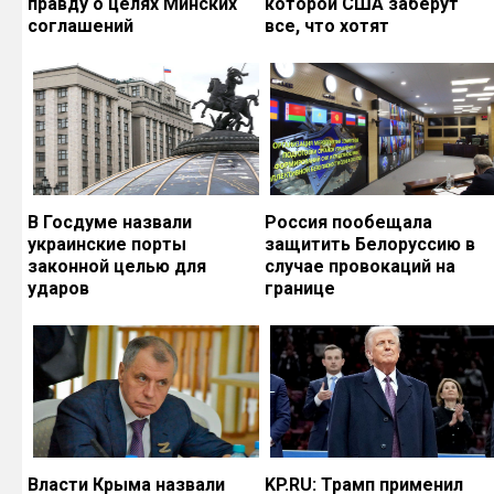
правду о целях Минских
которой США заберут
соглашений
все, что хотят
В Госдуме назвали
Россия пообещала
украинские порты
защитить Белоруссию в
законной целью для
случае провокаций на
ударов
границе
Власти Крыма назвали
KP.RU: Трамп применил