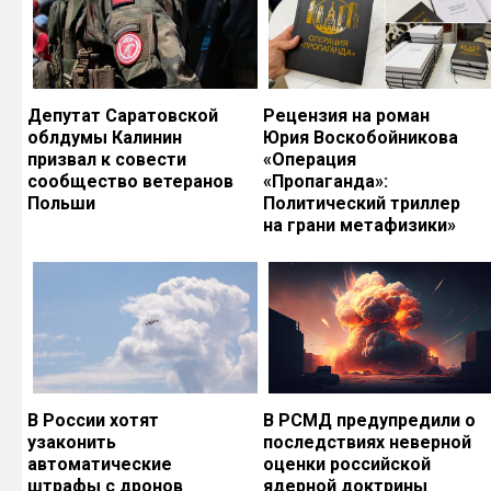
Депутат Саратовской
Рецензия на роман
облдумы Калинин
Юрия Воскобойникова
призвал к совести
«Операция
сообщество ветеранов
«Пропаганда»:
Польши
Политический триллер
на грани метафизики»
В России хотят
В РСМД предупредили о
узаконить
последствиях неверной
автоматические
оценки российской
штрафы с дронов
ядерной доктрины