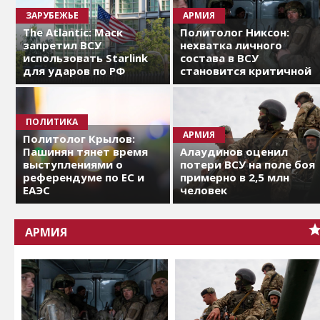
ЗАРУБЕЖЬЕ
АРМИЯ
The Atlantic: Маск
Политолог Никсон:
запретил ВСУ
нехватка личного
использовать Starlink
состава в ВСУ
для ударов по РФ
становится критичной
ПОЛИТИКА
АРМИЯ
Политолог Крылов:
Пашинян тянет время
Алаудинов оценил
выступлениями о
потери ВСУ на поле боя
референдуме по ЕС и
примерно в 2,5 млн
ЕАЭС
человек
АРМИЯ