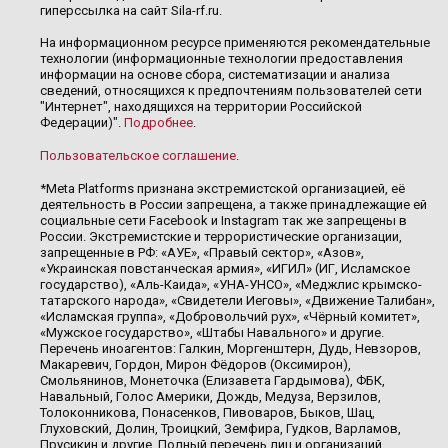
гиперссылка на сайт Sila-rf.ru.
На информационном ресурсе применяются рекомендательные
технологии (информационные технологии предоставления
информации на основе сбора, систематизации и анализа
сведений, относящихся к предпочтениям пользователей сети
"Интернет", находящихся на территории Российской
Федерации)".
Подробнее
.
Пользовательское соглашение
.
*Meta Platforms признана экстремистской организацией, её
деятельность в России запрещена, а также принадлежащие ей
социальные сети Facebook и Instagram так же запрещены в
России. Экстремистские и террористические организации,
запрещенные в РФ: «АУЕ», «Правый сектор», «Азов»,
«Украинская повстанческая армия», «ИГИЛ» (ИГ, Исламское
государство), «Аль-Каида», «УНА-УНСО», «Меджлис крымско-
татарского народа», «Свидетели Иеговы», «Движение Талибан»,
«Исламская группа», «Добровольчий рух», «Чёрный комитет»,
«Мужское государство», «Штабы Навального» и другие.
Перечень иноагентов: Галкин, Моргенштерн, Дудь, Невзоров,
Макаревич, Гордон, Мирон Фёдоров (Оксимирон),
Смольянинов, Монеточка (Елизавета Гардымова), ФБК,
Навальный, Голос Америки, Дождь, Медуза, Верзилов,
Толоконникова, Понасенков, Пивоваров, Быков, Шац,
Глуховский, Долин, Троицкий, Земфира, Гудков, Варламов,
Прусикин и другие. Полный перечень лиц и организаций,