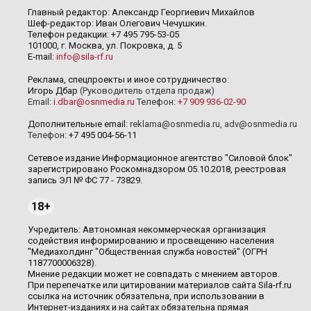
Главный редактор: Александр Георгиевич Михайлов
Шеф-редактор: Иван Олегович Чечушкин.
Телефон редакции: +7 495 795-53-05
101000, г. Москва, ул. Покровка, д. 5
E-mail:
info@sila-rf.ru
Реклама, спецпроекты и иное сотрудничество:
Игорь Дбар
(Руководитель отдела продаж)
Email:
i.dbar@osnmedia.ru
Телефон:
+7 909 936-02-90
Дополнительные email:
reklama@osnmedia.ru
,
adv@osnmedia.ru
Телефон:
+7 495 004-56-11
Сетевое издание Информационное агентство "Силовой блок"
зарегистрировано Роскомнадзором 05.10.2018, реестровая
запись ЭЛ № ФС 77 - 73829.
18+
Учредитель: Автономная некоммерческая организация
содействия информированию и просвещению населения
"Медиахолдинг "Общественная служба новостей" (ОГРН
1187700006328).
Мнение редакции может не совпадать с мнением авторов.
При перепечатке или цитировании материалов сайта Sila-rf.ru
ссылка на источник обязательна, при использовании в
Интернет-изданиях и на сайтах обязательна прямая