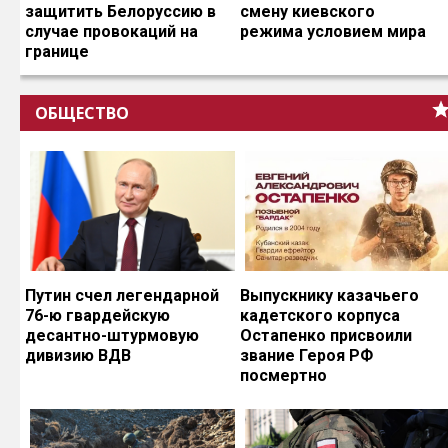
защитить Белоруссию в
смену киевского
случае провокаций на
режима условием мира
границе
ОБЩЕСТВО
Путин счел легендарной
Выпускнику казачьего
76-ю гвардейскую
кадетского корпуса
десантно-штурмовую
Остапенко присвоили
дивизию ВДВ
звание Героя РФ
посмертно