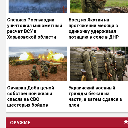
Спецназ Росгвардии
Боец из Якутии на
уничтожил минометный
протяжении месяца в
расчет ВСУ в
одиночку удерживал
Харьковской области
позицию в селе в ДНР
Овчарка Доба ценой
Украинский военный
собственной жизни
трижды бежал из
спасла на СВО
части, а затем сдался в
шестерых бойцов
плен
ОРУЖИЕ