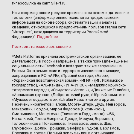
гиперссылка на сайт Sila-rf.ru.
На информационном ресурсе применяются рекомендательные
технологии (информационные технологии предоставления
информации на основе сбора, систематизации и анализа
сведений, относящихся к предпочтениям пользователей сети
"Интернет", находящихся на территории Российской
Федерации)".
Подробнее
.
Пользовательское соглашение
.
*Meta Platforms признана экстремистской организацией, её
деятельность в России запрещена, а также принадлежащие ей
социальные сети Facebook и Instagram так же запрещены в
России. Экстремистские и террористические организации,
запрещенные в РФ: «АУЕ», «Правый сектор», «Азов»,
«Украинская повстанческая армия», «ИГИЛ» (ИГ, Исламское
государство), «Аль-Каида», «УНА-УНСО», «Меджлис крымско-
татарского народа», «Свидетели Иеговы», «Движение Талибан»,
«Исламская группа», «Добровольчий рух», «Чёрный комитет»,
«Мужское государство», «Штабы Навального» и другие.
Перечень иноагентов: Галкин, Моргенштерн, Дудь, Невзоров,
Макаревич, Гордон, Мирон Фёдоров (Оксимирон),
Смольянинов, Монеточка (Елизавета Гардымова), ФБК,
Навальный, Голос Америки, Дождь, Медуза, Верзилов,
Толоконникова, Понасенков, Пивоваров, Быков, Шац,
Глуховский, Долин, Троицкий, Земфира, Гудков, Варламов,
Прусикин и другие. Полный перечень лиц и организаций,