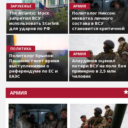
ЗАРУБЕЖЬЕ
АРМИЯ
The Atlantic: Маск
Политолог Никсон:
запретил ВСУ
нехватка личного
использовать Starlink
состава в ВСУ
для ударов по РФ
становится критичной
ПОЛИТИКА
АРМИЯ
Политолог Крылов:
Пашинян тянет время
Алаудинов оценил
выступлениями о
потери ВСУ на поле боя
референдуме по ЕС и
примерно в 2,5 млн
ЕАЭС
человек
АРМИЯ