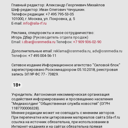
Главный редактор: Александр Георгиевич Михайлов
Шеф-редактор: Иван Олегович Чечушкин.
Телефон редакции: +7 495 795-53-05
101000, г. Москва, ул. Покровка, д. 5
E-mail:
info@sila-rf.ru
Реклама, спецпроекты и иное сотрудничество:
Игорь Дбар
(Руководитель отдела продаж)
Email:
i.dbar@osnmedia.ru
Телефон:
+7 909 936-02-90
Дополнительные email:
reklama@osnmedia.ru
,
adv@osnmedia.ru
Телефон:
+7 495 004-56-11
Сетевое издание Информационное агентство "Силовой блок"
зарегистрировано Роскомнадзором 05.10.2018, реестровая
запись ЭЛ № ФС 77 - 73829.
18+
Учредитель: Автономная некоммерческая организация
содействия информированию и просвещению населения
"Медиахолдинг "Общественная служба новостей" (ОГРН
1187700006328).
Мнение редакции может не совпадать с мнением авторов.
При перепечатке или цитировании материалов сайта Sila-rf.ru
ссылка на источник обязательна, при использовании в
Интернет-изданиях и на сайтах обязательна прямая