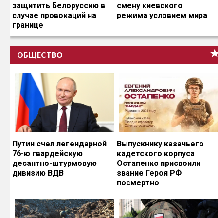
защитить Белоруссию в
смену киевского
случае провокаций на
режима условием мира
границе
ОБЩЕСТВО
Путин счел легендарной
Выпускнику казачьего
76-ю гвардейскую
кадетского корпуса
десантно-штурмовую
Остапенко присвоили
дивизию ВДВ
звание Героя РФ
посмертно