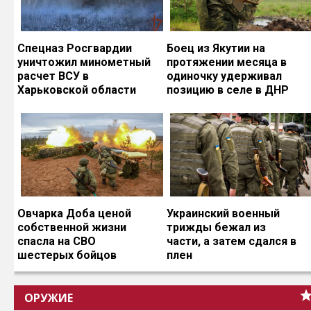
Спецназ Росгвардии
Боец из Якутии на
уничтожил минометный
протяжении месяца в
расчет ВСУ в
одиночку удерживал
Харьковской области
позицию в селе в ДНР
Овчарка Доба ценой
Украинский военный
собственной жизни
трижды бежал из
спасла на СВО
части, а затем сдался в
шестерых бойцов
плен
ОРУЖИЕ