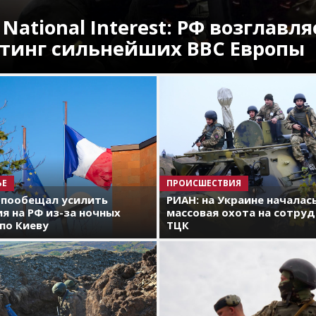
 National Interest: РФ возглавля
тинг сильнейших ВВС Европы
ЬЕ
ПРОИСШЕСТВИЯ
 пообещал усилить
РИАН: на Украине началас
я на РФ из-за ночных
массовая охота на сотру
по Киеву
ТЦК