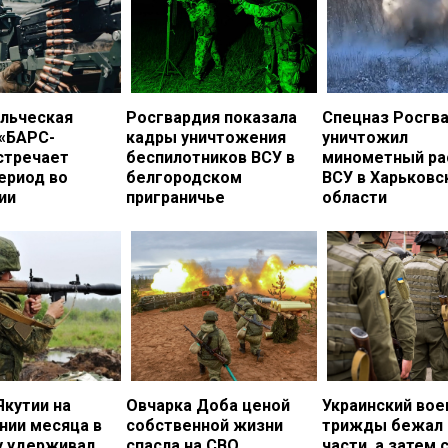
льческая
Росгвардия показала
Спецназ Росгв
 «БАРС-
кадры уничтожения
уничтожил
стречает
беспилотников ВСУ в
минометный ра
ериод во
белгородском
ВСУ в Харьковс
ии
приграничье
области
Якутии на
Овчарка Доба ценой
Украинский во
нии месяца в
собственной жизни
трижды бежал 
у удерживал
спасла на СВО
части, а затем 