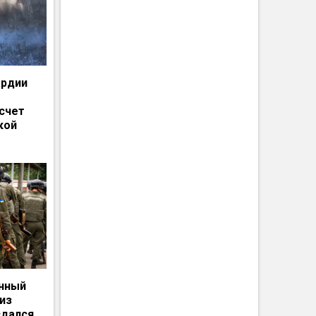
ардии
счет
кой
енный
из
сдался