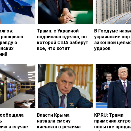
олгов:
Трамп: с Украиной
В Госдуме назв
 раскрыла
подписана сделка, по
украинские по
равду о
которой США заберут
законной цель
инских
все, что хотят
ударов
ний
пообещала
Власти Крыма
KP.RU: Трамп
ь
назвали смену
применил хитро
ию в случае
киевского режима
попытке прода