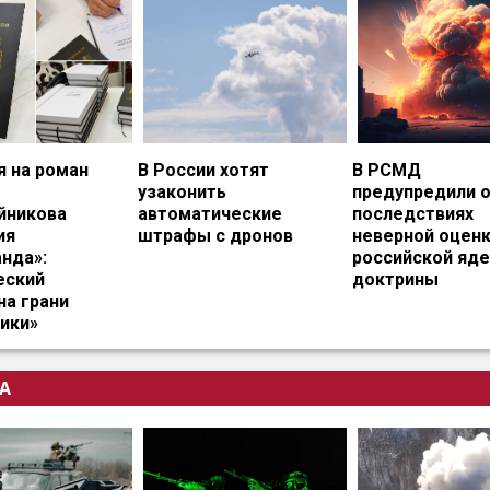
я на роман
В России хотят
В РСМД
узаконить
предупредили 
йникова
автоматические
последствиях
ия
штрафы с дронов
неверной оцен
нда»:
российской яд
еский
доктрины
на грани
ики»
А