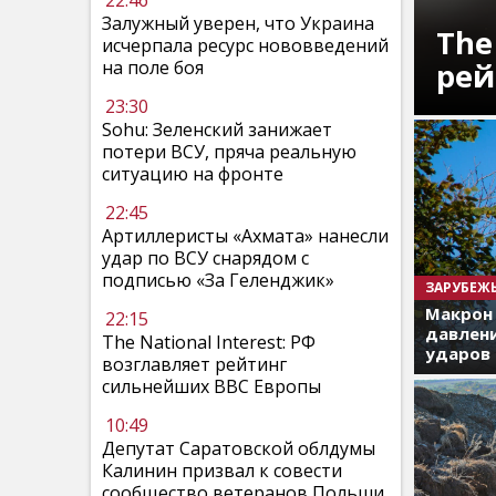
22:46
Залужный уверен, что Украина
The
исчерпала ресурс нововведений
рей
на поле боя
23:30
Sohu: Зеленский занижает
потери ВСУ, пряча реальную
ситуацию на фронте
22:45
Артиллеристы «Ахмата» нанесли
удар по ВСУ снарядом с
подписью «За Геленджик»
ЗАРУБЕЖ
Макрон
22:15
давлени
The National Interest: РФ
ударов 
возглавляет рейтинг
сильнейших ВВС Европы
10:49
Депутат Саратовской облдумы
Калинин призвал к совести
сообщество ветеранов Польши