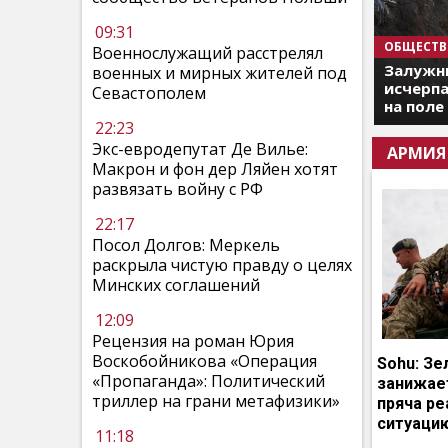
09:31
ОБЩЕСТВ
Военнослужащий расстрелял
Залужны
военных и мирных жителей под
исчерпа
Севастополем
на поле
22:23
Экс-евродепутат Де Вилье:
АРМИЯ
Макрон и фон дер Ляйен хотят
развязать войну с РФ
22:17
Посол Долгов: Меркель
раскрыла чистую правду о целях
Минских соглашений
12:09
Рецензия на роман Юрия
Воскобойникова «Операция
Sohu: Зе
«Пропаганда»: Политический
занижает
триллер на грани метафизики»
пряча р
ситуаци
11:18