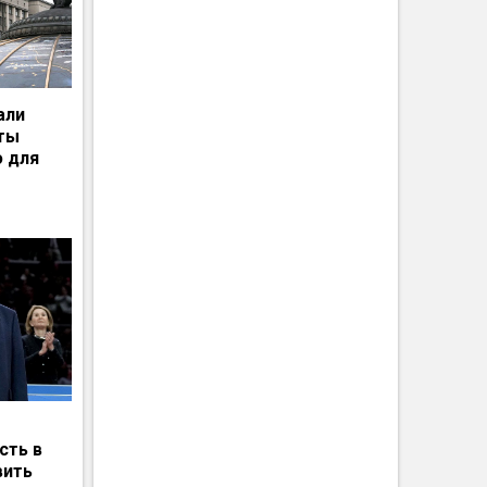
али
рты
ю для
сть в
вить