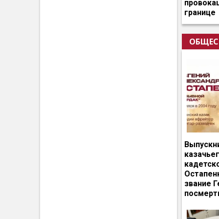
провокац
границе
ОБЩЕС
Выпускн
казачье
кадетск
Остапен
звание Г
посмерт