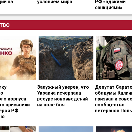
ий на
условием мира
РФ «адскими
санкциями»
ТВО
ику
Залужный уверен, что
Депутат Сарат
го
Украина исчерпала
облдумы Калин
ого корпуса
ресурс нововведений
призвал к сове
ко присвоили
на поле боя
сообщество
ероя РФ
ветеранов Пол
но