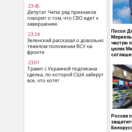
23:45
Депутат Чепа: ряд признаков
говорит о том, что СВО идет к
завершению
Посол Д
23:24
Меркель
Зеленский рассказал о довольно
чистую п
тяжёлом положении ВСУ на
целях М
фронте
соглаше
23:01
Трамп: с Украиной подписана
сделка, по которой США заберут
все, что хотят
Россия 
защитит
Белорусс