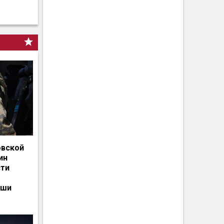
овской
ин
сти
ьши