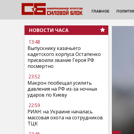
ГЛАВНОЕ
ПОЛИТИ
НОВОСТИ ЧАСА
13:48
Выпускнику казачьего
кадетского корпуса Остапенко
присвоили звание Героя РФ
посмертно
23:52
Макрон пообещал усилить
давления на РФ из-за ночных
ударов по Киеву
22:59
РИАН: на Украине началась
массовая охота на сотрудников
ТЦК