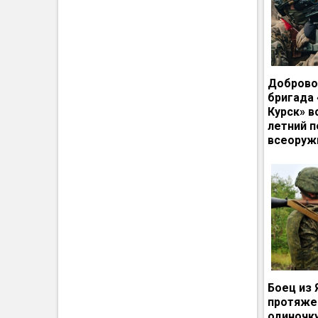
Доброво
бригада
Курск» в
летний п
всеоруж
Боец из 
протяже
одиночк