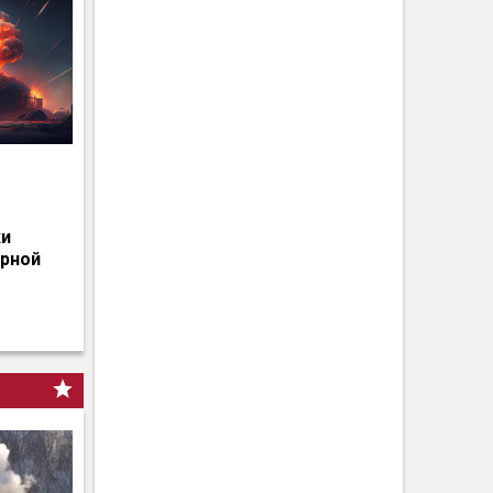
о
ки
ерной