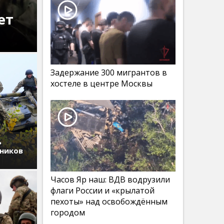
ет
Задержание 300 мигрантов в
хостеле в центре Москвы
ь
дников
Часов Яр наш: ВДВ водрузили
флаги России и «крылатой
пехоты» над освобождённым
городом