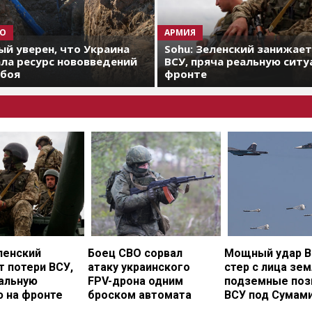
О
АРМИЯ
й уверен, что Украина
Sohu: Зеленский занижае
ла ресурс нововведений
ВСУ, пряча реальную ситу
 боя
фронте
ленский
Боец СВО сорвал
Мощный удар В
 потери ВСУ,
атаку украинского
стер с лица зе
еальную
FPV-дрона одним
подземные поз
ю на фронте
броском автомата
ВСУ под Сумам