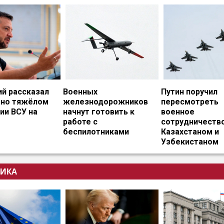
ий рассказал
Военных
Путин поручил
ьно тяжёлом
железнодорожников
пересмотреть
ии ВСУ на
начнут готовить к
военное
работе с
сотрудничество
беспилотниками
Казахстаном и
Узбекистаном
ИКА