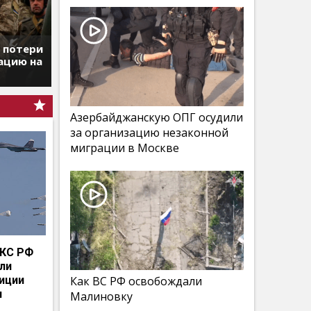
т потери
ацию на
Азербайджанскую ОПГ осудили
за организацию незаконной
миграции в Москве
КС РФ
мли
иции
Как ВС РФ освобождали
и
Малиновку