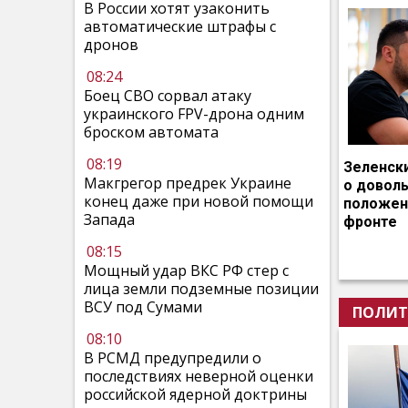
В России хотят узаконить
автоматические штрафы с
дронов
08:24
Боец СВО сорвал атаку
украинского FPV-дрона одним
броском автомата
08:19
Зеленск
Макгрегор предрек Украине
о довол
конец даже при новой помощи
положен
Запада
фронте
08:15
Мощный удар ВКС РФ стер с
лица земли подземные позиции
ВСУ под Сумами
ПОЛИТ
08:10
В РСМД предупредили о
последствиях неверной оценки
российской ядерной доктрины