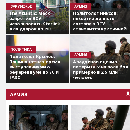
ЗАРУБЕЖЬЕ
АРМИЯ
The Atlantic: Маск
Политолог Никсон:
запретил ВСУ
нехватка личного
использовать Starlink
состава в ВСУ
для ударов по РФ
становится критичной
ПОЛИТИКА
АРМИЯ
Политолог Крылов:
Пашинян тянет время
Алаудинов оценил
выступлениями о
потери ВСУ на поле боя
референдуме по ЕС и
примерно в 2,5 млн
ЕАЭС
человек
АРМИЯ