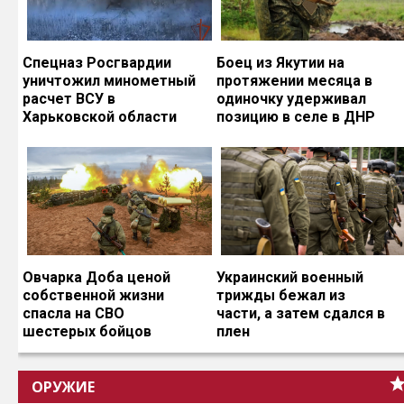
Спецназ Росгвардии
Боец из Якутии на
уничтожил минометный
протяжении месяца в
расчет ВСУ в
одиночку удерживал
Харьковской области
позицию в селе в ДНР
Овчарка Доба ценой
Украинский военный
собственной жизни
трижды бежал из
спасла на СВО
части, а затем сдался в
шестерых бойцов
плен
ОРУЖИЕ