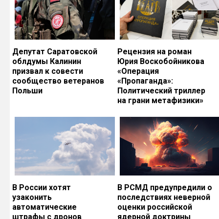
Депутат Саратовской
Рецензия на роман
облдумы Калинин
Юрия Воскобойникова
призвал к совести
«Операция
сообщество ветеранов
«Пропаганда»:
Польши
Политический триллер
на грани метафизики»
В России хотят
В РСМД предупредили о
узаконить
последствиях неверной
автоматические
оценки российской
штрафы с дронов
ядерной доктрины