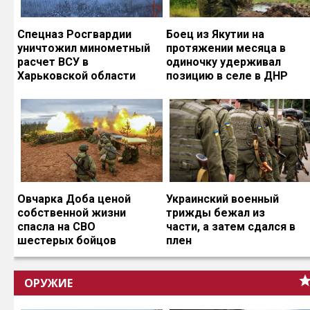
Спецназ Росгвардии
Боец из Якутии на
уничтожил минометный
протяжении месяца в
расчет ВСУ в
одиночку удерживал
Харьковской области
позицию в селе в ДНР
Овчарка Доба ценой
Украинский военный
собственной жизни
трижды бежал из
спасла на СВО
части, а затем сдался в
шестерых бойцов
плен
ОРУЖИЕ