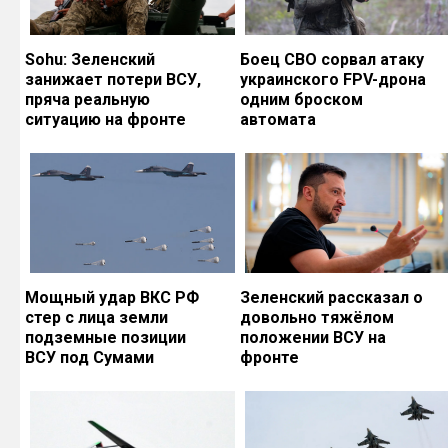
Sohu: Зеленский
Боец СВО сорвал атаку
занижает потери ВСУ,
украинского FPV-дрона
пряча реальную
одним броском
ситуацию на фронте
автомата
Мощный удар ВКС РФ
Зеленский рассказал о
стер с лица земли
довольно тяжёлом
подземные позиции
положении ВСУ на
ВСУ под Сумами
фронте