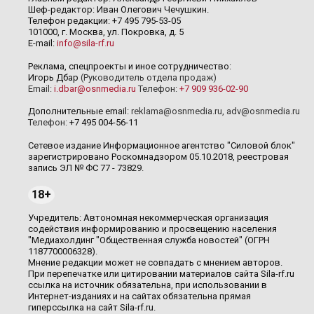
Шеф-редактор: Иван Олегович Чечушкин.
Телефон редакции: +7 495 795-53-05
101000, г. Москва, ул. Покровка, д. 5
E-mail:
info@sila-rf.ru
Реклама, спецпроекты и иное сотрудничество:
Игорь Дбар
(Руководитель отдела продаж)
Email:
i.dbar@osnmedia.ru
Телефон:
+7 909 936-02-90
Дополнительные email:
reklama@osnmedia.ru
,
adv@osnmedia.ru
Телефон:
+7 495 004-56-11
Сетевое издание Информационное агентство "Силовой блок"
зарегистрировано Роскомнадзором 05.10.2018, реестровая
запись ЭЛ № ФС 77 - 73829.
18+
Учредитель: Автономная некоммерческая организация
содействия информированию и просвещению населения
"Медиахолдинг "Общественная служба новостей" (ОГРН
1187700006328).
Мнение редакции может не совпадать с мнением авторов.
При перепечатке или цитировании материалов сайта Sila-rf.ru
ссылка на источник обязательна, при использовании в
Интернет-изданиях и на сайтах обязательна прямая
гиперссылка на сайт Sila-rf.ru.