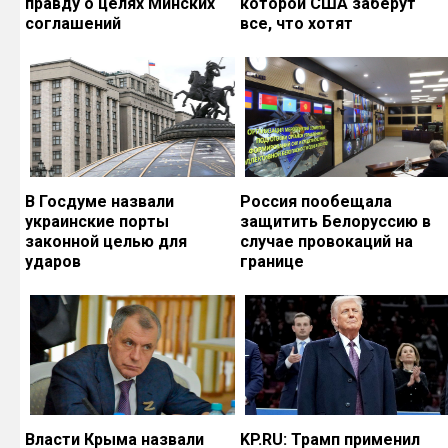
правду о целях Минских
которой США заберут
соглашений
все, что хотят
В Госдуме назвали
Россия пообещала
украинские порты
защитить Белоруссию в
законной целью для
случае провокаций на
ударов
границе
Власти Крыма назвали
KP.RU: Трамп применил