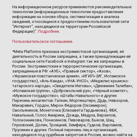
На информационном ресурсе применяются рекомендательные
технологии (информационные технологии предоставления
информации на основе сбора, систематизации и анализа
сведений, относящихся к предпочтениям пользователей сети
"Интернет", находящихся на территории Российской
Федерации)".
Подробнее
.
Пользовательское соглашение
.
*Meta Platforms признана экстремистской организацией, её
деятельность в России запрещена, а также принадлежащие ей
социальные сети Facebook и Instagram так же запрещены в
России. Экстремистские и террористические организации,
запрещенные в РФ: «АУЕ», «Правый сектор», «Азов»,
«Украинская повстанческая армия», «ИГИЛ» (ИГ, Исламское
государство), «Аль-Каида», «УНА-УНСО», «Меджлис крымско-
татарского народа», «Свидетели Иеговы», «Движение Талибан»,
«Исламская группа», «Добровольчий рух», «Чёрный комитет»,
«Мужское государство», «Штабы Навального» и другие.
Перечень иноагентов: Галкин, Моргенштерн, Дудь, Невзоров,
Макаревич, Гордон, Мирон Фёдоров (Оксимирон),
Смольянинов, Монеточка (Елизавета Гардымова), ФБК,
Навальный, Голос Америки, Дождь, Медуза, Верзилов,
Толоконникова, Понасенков, Пивоваров, Быков, Шац,
Глуховский, Долин, Троицкий, Земфира, Гудков, Варламов,
Прусикин и другие. Полный перечень лиц и организаций,
находящихся под судебным запретом в России, можно найти на