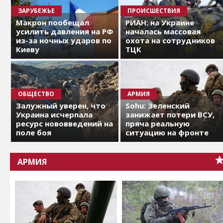
ЗАРУБЕЖЬЕ
ПРОИСШЕСТВИЯ
Макрон пообещал
РИАН: на Украине
усилить давления на РФ
началась массовая
из-за ночных ударов по
охота на сотрудников
Киеву
ТЦК
ОБЩЕСТВО
АРМИЯ
Залужный уверен, что
Sohu: Зеленский
Украина исчерпала
занижает потери ВСУ,
ресурс нововведений на
пряча реальную
поле боя
ситуацию на фронте
АРМИЯ