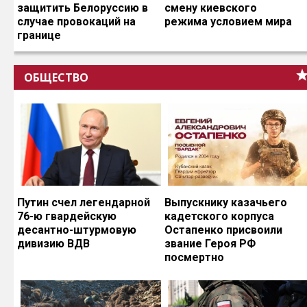
защитить Белоруссию в
смену киевского
случае провокаций на
режима условием мира
границе
ОБЩЕСТВО
Путин счел легендарной
Выпускнику казачьего
76-ю гвардейскую
кадетского корпуса
десантно-штурмовую
Остапенко присвоили
дивизию ВДВ
звание Героя РФ
посмертно