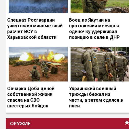
Спецназ Росгвардии
Боец из Якутии на
уничтожил минометный
протяжении месяца в
расчет ВСУ в
одиночку удерживал
Харьковской области
позицию в селе в ДНР
Овчарка Доба ценой
Украинский военный
собственной жизни
трижды бежал из
спасла на СВО
части, а затем сдался в
шестерых бойцов
плен
ОРУЖИЕ