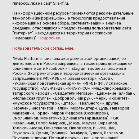
гиперссылка на сайт Sila-rf.ru.
На информационном ресурсе применяются рекомендательные
технологии (информационные технологии предоставления
информации на основе сбора, систематизации и анализа
сведений, относящихся к предпочтениям пользователей сети
"Интернет", находящихся на территории Российской
Федерации)".
Подробнее
.
Пользовательское соглашение
.
*Meta Platforms признана экстремистской организацией, её
деятельность в России запрещена, а также принадлежащие ей
социальные сети Facebook и Instagram так же запрещены в
России. Экстремистские и террористические организации,
запрещенные в РФ: «АУЕ», «Правый сектор», «Азов»,
«Украинская повстанческая армия», «ИГИЛ» (ИГ, Исламское
государство), «Аль-Каида», «УНА-УНСО», «Меджлис крымско-
татарского народа», «Свидетели Иеговы», «Движение Талибан»,
«Исламская группа», «Добровольчий рух», «Чёрный комитет»,
«Мужское государство», «Штабы Навального» и другие.
Перечень иноагентов: Галкин, Моргенштерн, Дудь, Невзоров,
Макаревич, Гордон, Мирон Фёдоров (Оксимирон),
Смольянинов, Монеточка (Елизавета Гардымова), ФБК,
Навальный, Голос Америки, Дождь, Медуза, Верзилов,
Толоконникова, Понасенков, Пивоваров, Быков, Шац,
Глуховский, Долин, Троицкий, Земфира, Гудков, Варламов,
Прусикин и другие. Полный перечень лиц и организаций,