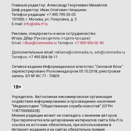
Главный редактор: Александр Георгиевич Михайлов
Шеф-редактор: Иван Олегович Чечушкин.
Телефон редакции: +7 495 795-53-05
101000, г. Москва, ул. Покровка, д. 5
E-mail:
info@sila-rf.ru
Реклама, спецпроекты и иное сотрудничество:
Игорь Дбар
(Руководитель отдела продаж)
Email:
i.dbar@osnmedia.ru
Телефон:
+7 909 936-02-90
Дополнительные email:
reklama@osnmedia.ru
,
adv@osnmedia.ru
Телефон:
+7 495 004-56-11
Сетевое издание Информационное агентство "Силовой блок"
зарегистрировано Роскомнадзором 05.10.2018, реестровая
запись ЭЛ № ФС 77 - 73829.
18+
Учредитель: Автономная некоммерческая организация
содействия информированию и просвещению населения
"Медиахолдинг "Общественная служба новостей" (ОГРН
1187700006328).
Мнение редакции может не совпадать с мнением авторов.
При перепечатке или цитировании материалов сайта Sila-rf.ru
ссылка на источник обязательна, при использовании в
Интернет-изданиях и на сайтах обязательна прямая