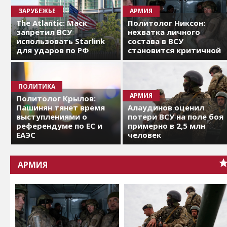
ЗАРУБЕЖЬЕ
АРМИЯ
The Atlantic: Маск
Политолог Никсон:
запретил ВСУ
нехватка личного
использовать Starlink
состава в ВСУ
для ударов по РФ
становится критичной
ПОЛИТИКА
АРМИЯ
Политолог Крылов:
Пашинян тянет время
Алаудинов оценил
выступлениями о
потери ВСУ на поле боя
референдуме по ЕС и
примерно в 2,5 млн
ЕАЭС
человек
АРМИЯ