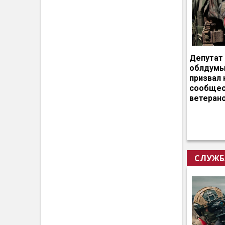
Депутат
облдумы
призвал 
сообщес
ветеран
СЛУЖБ