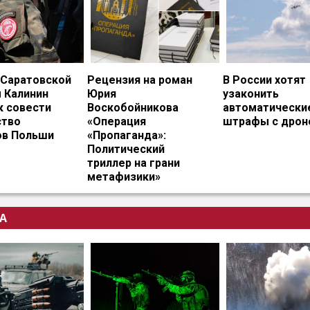
 Саратовской
Рецензия на роман
В России хотят
 Калинин
Юрия
узаконить
к совести
Воскобойникова
автоматически
тво
«Операция
штрафы с дрон
ов Польши
«Пропаганда»:
Политический
триллер на грани
метафизики»
А