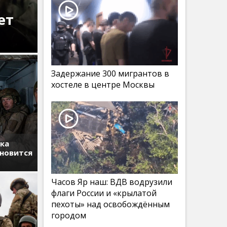
ет
Задержание 300 мигрантов в
хостеле в центре Москвы
тка
ановится
Часов Яр наш: ВДВ водрузили
флаги России и «крылатой
пехоты» над освобождённым
городом