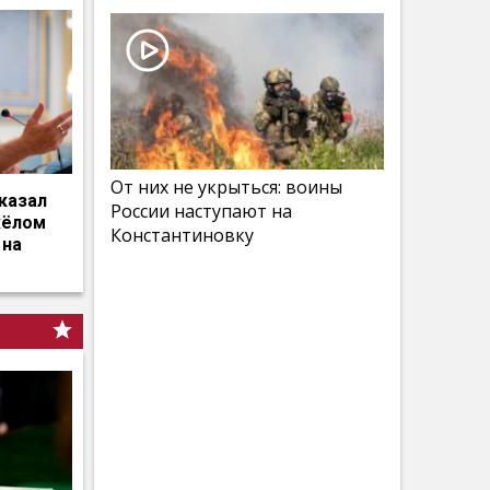
От них не укрыться: воины
казал
России наступают на
жёлом
Константиновку
 на