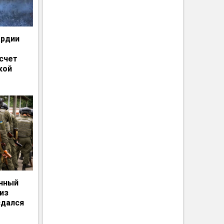
ардии
счет
кой
енный
из
сдался