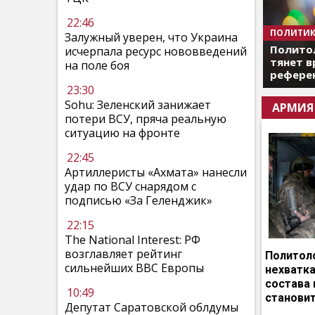
22:46
ПОЛИТИК
Залужный уверен, что Украина
Полито
исчерпала ресурс нововведений
тянет в
на поле боя
референ
23:30
Sohu: Зеленский занижает
АРМИЯ
потери ВСУ, пряча реальную
ситуацию на фронте
22:45
Артиллеристы «Ахмата» нанесли
удар по ВСУ снарядом с
подписью «За Геленджик»
22:15
The National Interest: РФ
возглавляет рейтинг
Политоло
сильнейших ВВС Европы
нехватка
состава 
10:49
становит
Депутат Саратовской облдумы