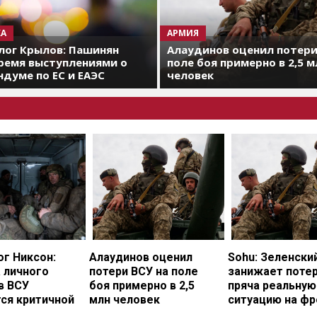
А
АРМИЯ
лог Крылов: Пашинян
Алаудинов оценил потери
ремя выступлениями о
поле боя примерно в 2,5 м
думе по ЕС и ЕАЭС
человек
г Никсон:
Алаудинов оценил
Sohu: Зеленски
 личного
потери ВСУ на поле
занижает потер
в ВСУ
боя примерно в 2,5
пряча реальную
ся критичной
млн человек
ситуацию на фр