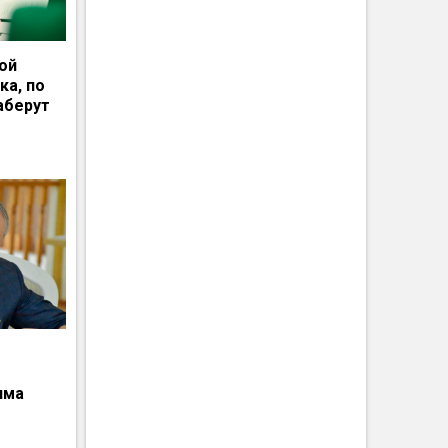
ной
ка, по
аберут
има