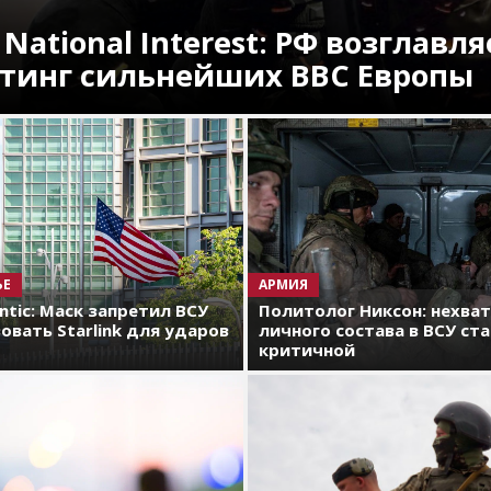
 National Interest: РФ возглавля
тинг сильнейших ВВС Европы
ЬЕ
АРМИЯ
antic: Маск запретил ВСУ
Политолог Никсон: нехва
овать Starlink для ударов
личного состава в ВСУ ст
критичной