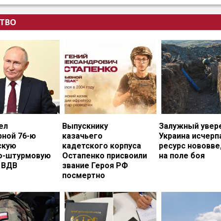
ТВО
ел
Выпускнику
Залужный увере
рной 76-ю
казачьего
Украина исчерп
скую
кадетского корпуса
ресурс нововв
о-штурмовую
Остапенко присвоили
на поле боя
 ВДВ
звание Героя РФ
посмертно