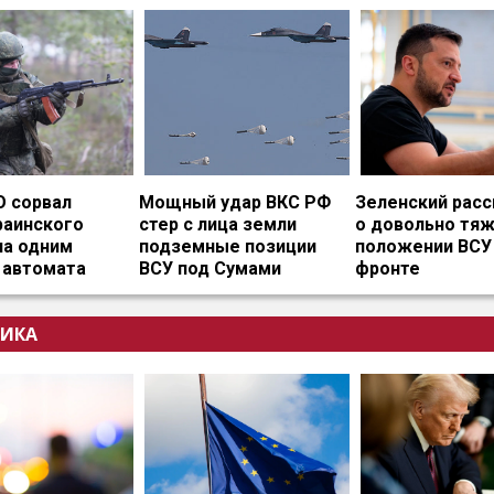
О сорвал
Мощный удар ВКС РФ
Зеленский расс
раинского
стер с лица земли
о довольно тя
на одним
подземные позиции
положении ВСУ
 автомата
ВСУ под Сумами
фронте
ИКА