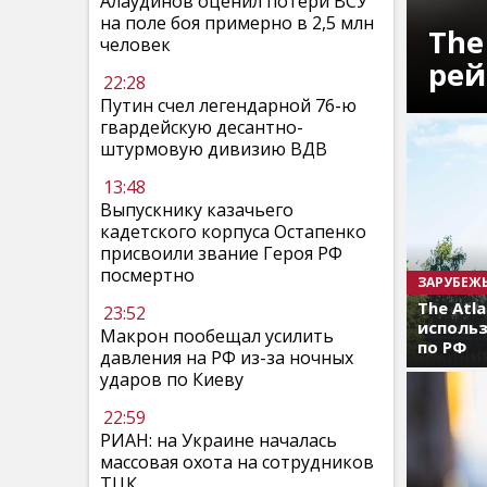
Алаудинов оценил потери ВСУ
на поле боя примерно в 2,5 млн
The
человек
рей
22:28
Путин счел легендарной 76-ю
гвардейскую десантно-
штурмовую дивизию ВДВ
13:48
Выпускнику казачьего
кадетского корпуса Остапенко
присвоили звание Героя РФ
посмертно
ЗАРУБЕЖ
The Atl
23:52
использ
Макрон пообещал усилить
по РФ
давления на РФ из-за ночных
ударов по Киеву
22:59
РИАН: на Украине началась
массовая охота на сотрудников
ТЦК