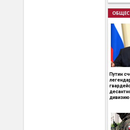
ОБЩЕС
Путин сч
легенда
гвардей
десантн
дивизию