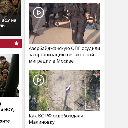
 ВСУ на
лн
Азербайджанскую ОПГ осудили
за организацию незаконной
миграции в Москве
й
и ВСУ,
Как ВС РФ освобождали
онте
Малиновку