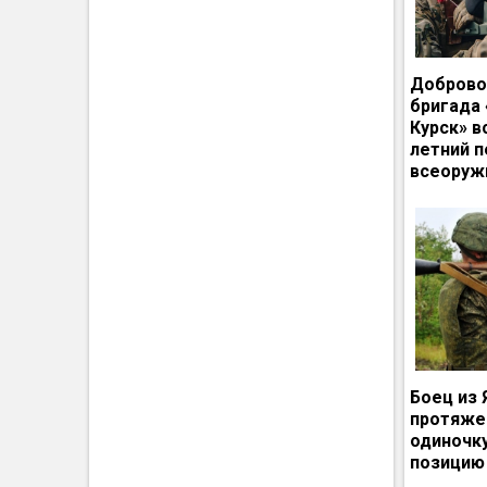
Доброво
бригада
Курск» в
летний п
всеоруж
Боец из 
протяже
одиночк
позицию 