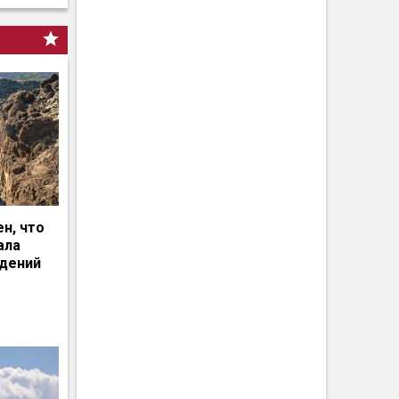
н, что
ала
едений