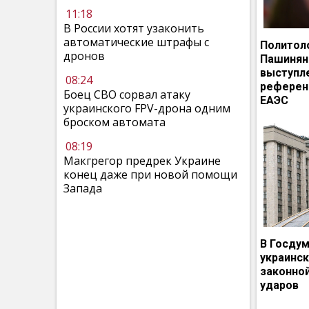
11:18
В России хотят узаконить
автоматические штрафы с
Политол
дронов
Пашинян
выступл
08:24
референ
Боец СВО сорвал атаку
ЕАЭС
украинского FPV-дрона одним
броском автомата
08:19
Макгрегор предрек Украине
конец даже при новой помощи
Запада
В Госдум
украинс
законно
ударов