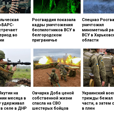
льческая
Росгвардия показала
Спецназ Росгв
 «БАРС-
кадры уничтожения
уничтожил
стречает
беспилотников ВСУ в
минометный ра
ериод во
белгородском
ВСУ в Харьковс
ии
приграничье
области
Якутии на
Овчарка Доба ценой
Украинский во
нии месяца в
собственной жизни
трижды бежал 
у удерживал
спасла на СВО
части, а затем 
в селе в ДНР
шестерых бойцов
в плен