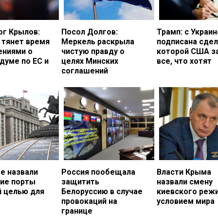
ог Крылов:
Посол Долгов:
Трамп: с Украи
 тянет время
Меркель раскрыла
подписана сдел
ениями о
чистую правду о
которой США з
думе по ЕС и
целях Минских
все, что хотят
соглашений
е назвали
Россия пообещала
Власти Крыма
кие порты
защитить
назвали смену
й целью для
Белоруссию в случае
киевского реж
провокаций на
условием мира
границе