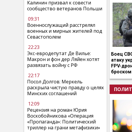
Калинин призвал к совести
сообщество ветеранов Польши
09:31
Военнослужащий расстрелял
военных и мирных жителей под
Севастополем
22:23
Экс-евродепутат Де Вилье:
Боец СВ
Макрон и фон дер Ляйен хотят
атаку ук
развязать войну с РФ
FPV-дро
броском
22:17
Посол Долгов: Меркель
раскрыла чистую правду о целях
ПОЛИТ
Минских соглашений
12:09
Рецензия на роман Юрия
Воскобойникова «Операция
«Пропаганда»: Политический
триллер на грани метафизики»