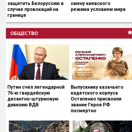
защитить Белоруссию в
смену киевского
случае провокаций на
режима условием мира
границе
ОБЩЕСТВО
Путин счел легендарной
Выпускнику казачьего
76-ю гвардейскую
кадетского корпуса
десантно-штурмовую
Остапенко присвоили
дивизию ВДВ
звание Героя РФ
посмертно