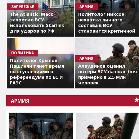
ЗАРУБЕЖЬЕ
АРМИЯ
The Atlantic: Маск
Политолог Никсон:
запретил ВСУ
нехватка личного
использовать Starlink
состава в ВСУ
для ударов по РФ
становится критичной
ПОЛИТИКА
АРМИЯ
Политолог Крылов:
Пашинян тянет время
Алаудинов оценил
выступлениями о
потери ВСУ на поле боя
референдуме по ЕС и
примерно в 2,5 млн
ЕАЭС
человек
АРМИЯ