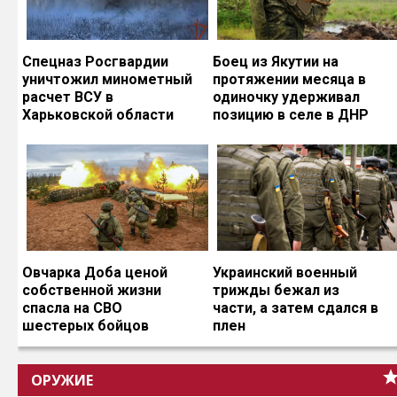
Спецназ Росгвардии
Боец из Якутии на
уничтожил минометный
протяжении месяца в
расчет ВСУ в
одиночку удерживал
Харьковской области
позицию в селе в ДНР
Овчарка Доба ценой
Украинский военный
собственной жизни
трижды бежал из
спасла на СВО
части, а затем сдался в
шестерых бойцов
плен
ОРУЖИЕ