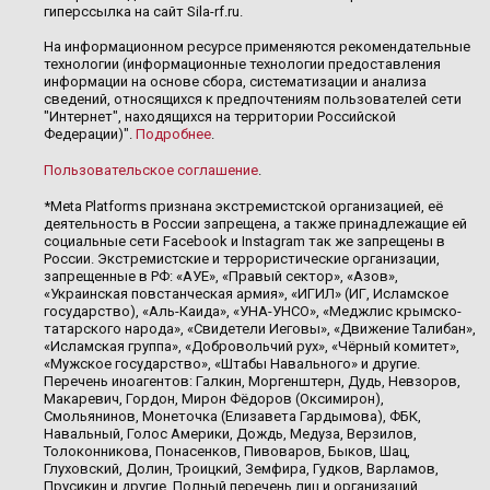
гиперссылка на сайт Sila-rf.ru.
На информационном ресурсе применяются рекомендательные
технологии (информационные технологии предоставления
информации на основе сбора, систематизации и анализа
сведений, относящихся к предпочтениям пользователей сети
"Интернет", находящихся на территории Российской
Федерации)".
Подробнее
.
Пользовательское соглашение
.
*Meta Platforms признана экстремистской организацией, её
деятельность в России запрещена, а также принадлежащие ей
социальные сети Facebook и Instagram так же запрещены в
России. Экстремистские и террористические организации,
запрещенные в РФ: «АУЕ», «Правый сектор», «Азов»,
«Украинская повстанческая армия», «ИГИЛ» (ИГ, Исламское
государство), «Аль-Каида», «УНА-УНСО», «Меджлис крымско-
татарского народа», «Свидетели Иеговы», «Движение Талибан»,
«Исламская группа», «Добровольчий рух», «Чёрный комитет»,
«Мужское государство», «Штабы Навального» и другие.
Перечень иноагентов: Галкин, Моргенштерн, Дудь, Невзоров,
Макаревич, Гордон, Мирон Фёдоров (Оксимирон),
Смольянинов, Монеточка (Елизавета Гардымова), ФБК,
Навальный, Голос Америки, Дождь, Медуза, Верзилов,
Толоконникова, Понасенков, Пивоваров, Быков, Шац,
Глуховский, Долин, Троицкий, Земфира, Гудков, Варламов,
Прусикин и другие. Полный перечень лиц и организаций,