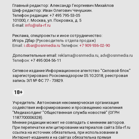
Главный редактор: Александр Георгиевич Михайлов
Шеф-редактор: Иван Олегович Чечушкин.
Телефон редакции: +7 495 795-53-05
101000, г. Москва, ул. Покровка, д. 5
E-mail:
info@sila-rf.ru
Реклама, спецпроекты и иное сотрудничество:
Игорь Дбар
(Руководитель отдела продаж)
Email:
i.dbar@osnmedia.ru
Телефон:
+7 909 936-02-90
Дополнительные email:
reklama@osnmedia.ru
,
adv@osnmedia.ru
Телефон:
+7 495 004-56-11
Сетевое издание Информационное агентство "Силовой блок"
зарегистрировано Роскомнадзором 05.10.2018, реестровая
запись ЭЛ № ФС 77 - 73829.
18+
Учредитель: Автономная некоммерческая организация
содействия информированию и просвещению населения
"Медиахолдинг "Общественная служба новостей" (ОГРН
1187700006328).
Мнение редакции может не совпадать с мнением авторов.
При перепечатке или цитировании материалов сайта Sila-rf.ru
ссылка на источник обязательна, при использовании в
Интернет-изданиях и на сайтах обязательна прямая