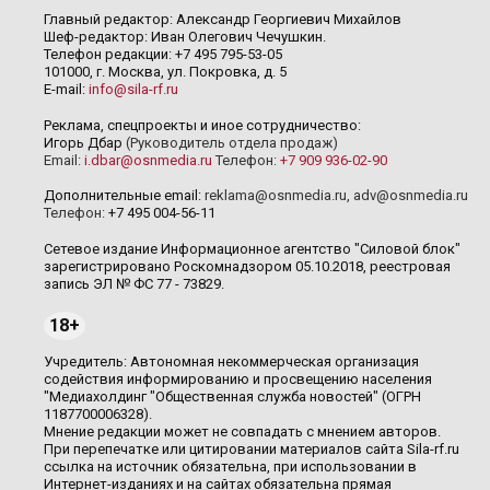
Главный редактор: Александр Георгиевич Михайлов
Шеф-редактор: Иван Олегович Чечушкин.
Телефон редакции: +7 495 795-53-05
101000, г. Москва, ул. Покровка, д. 5
E-mail:
info@sila-rf.ru
Реклама, спецпроекты и иное сотрудничество:
Игорь Дбар
(Руководитель отдела продаж)
Email:
i.dbar@osnmedia.ru
Телефон:
+7 909 936-02-90
Дополнительные email:
reklama@osnmedia.ru
,
adv@osnmedia.ru
Телефон:
+7 495 004-56-11
Сетевое издание Информационное агентство "Силовой блок"
зарегистрировано Роскомнадзором 05.10.2018, реестровая
запись ЭЛ № ФС 77 - 73829.
18+
Учредитель: Автономная некоммерческая организация
содействия информированию и просвещению населения
"Медиахолдинг "Общественная служба новостей" (ОГРН
1187700006328).
Мнение редакции может не совпадать с мнением авторов.
При перепечатке или цитировании материалов сайта Sila-rf.ru
ссылка на источник обязательна, при использовании в
Интернет-изданиях и на сайтах обязательна прямая