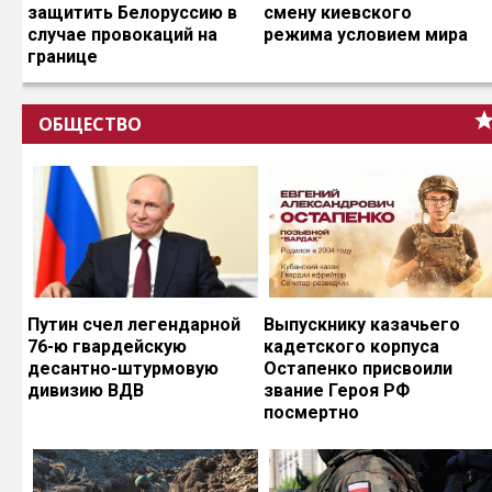
защитить Белоруссию в
смену киевского
случае провокаций на
режима условием мира
границе
ОБЩЕСТВО
Путин счел легендарной
Выпускнику казачьего
76-ю гвардейскую
кадетского корпуса
десантно-штурмовую
Остапенко присвоили
дивизию ВДВ
звание Героя РФ
посмертно