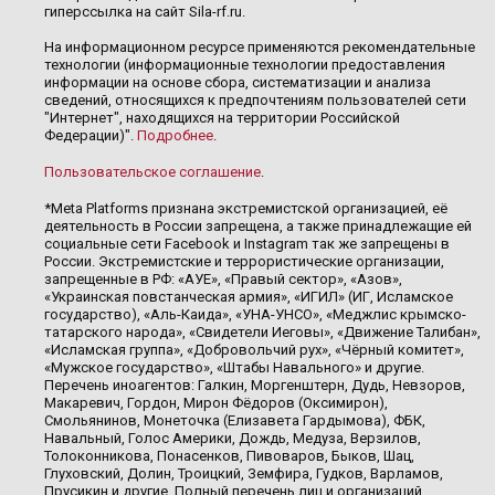
гиперссылка на сайт Sila-rf.ru.
На информационном ресурсе применяются рекомендательные
технологии (информационные технологии предоставления
информации на основе сбора, систематизации и анализа
сведений, относящихся к предпочтениям пользователей сети
"Интернет", находящихся на территории Российской
Федерации)".
Подробнее
.
Пользовательское соглашение
.
*Meta Platforms признана экстремистской организацией, её
деятельность в России запрещена, а также принадлежащие ей
социальные сети Facebook и Instagram так же запрещены в
России. Экстремистские и террористические организации,
запрещенные в РФ: «АУЕ», «Правый сектор», «Азов»,
«Украинская повстанческая армия», «ИГИЛ» (ИГ, Исламское
государство), «Аль-Каида», «УНА-УНСО», «Меджлис крымско-
татарского народа», «Свидетели Иеговы», «Движение Талибан»,
«Исламская группа», «Добровольчий рух», «Чёрный комитет»,
«Мужское государство», «Штабы Навального» и другие.
Перечень иноагентов: Галкин, Моргенштерн, Дудь, Невзоров,
Макаревич, Гордон, Мирон Фёдоров (Оксимирон),
Смольянинов, Монеточка (Елизавета Гардымова), ФБК,
Навальный, Голос Америки, Дождь, Медуза, Верзилов,
Толоконникова, Понасенков, Пивоваров, Быков, Шац,
Глуховский, Долин, Троицкий, Земфира, Гудков, Варламов,
Прусикин и другие. Полный перечень лиц и организаций,