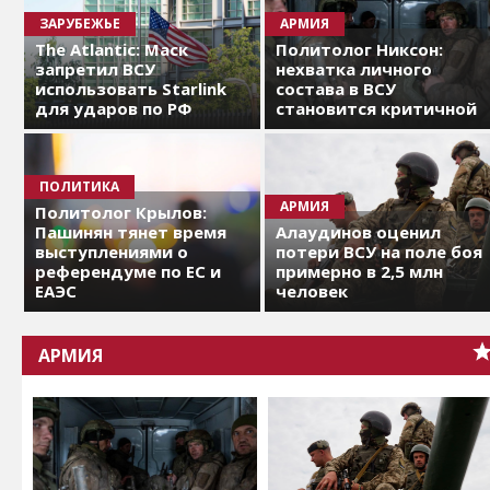
ЗАРУБЕЖЬЕ
АРМИЯ
The Atlantic: Маск
Политолог Никсон:
запретил ВСУ
нехватка личного
использовать Starlink
состава в ВСУ
для ударов по РФ
становится критичной
ПОЛИТИКА
АРМИЯ
Политолог Крылов:
Пашинян тянет время
Алаудинов оценил
выступлениями о
потери ВСУ на поле боя
референдуме по ЕС и
примерно в 2,5 млн
ЕАЭС
человек
АРМИЯ