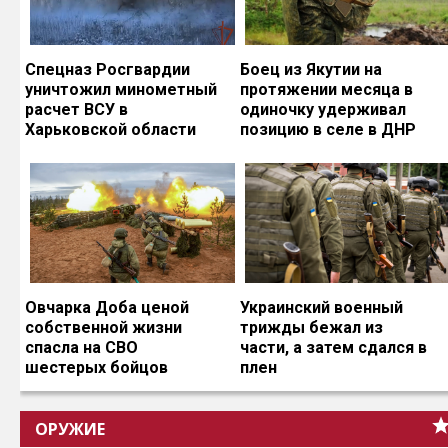
Спецназ Росгвардии
Боец из Якутии на
уничтожил минометный
протяжении месяца в
расчет ВСУ в
одиночку удерживал
Харьковской области
позицию в селе в ДНР
Овчарка Доба ценой
Украинский военный
собственной жизни
трижды бежал из
спасла на СВО
части, а затем сдался в
шестерых бойцов
плен
ОРУЖИЕ