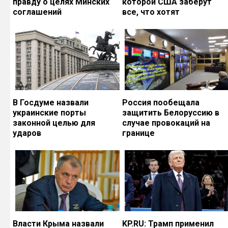
правду о целях Минских
которой США заберут
соглашений
все, что хотят
В Госдуме назвали
Россия пообещала
украинские порты
защитить Белоруссию в
законной целью для
случае провокаций на
ударов
границе
Власти Крыма назвали
KP.RU: Трамп применил