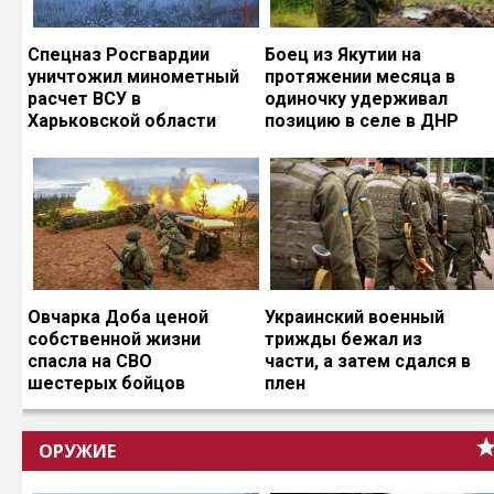
Спецназ Росгвардии
Боец из Якутии на
уничтожил минометный
протяжении месяца в
расчет ВСУ в
одиночку удерживал
Харьковской области
позицию в селе в ДНР
Овчарка Доба ценой
Украинский военный
собственной жизни
трижды бежал из
спасла на СВО
части, а затем сдался в
шестерых бойцов
плен
ОРУЖИЕ