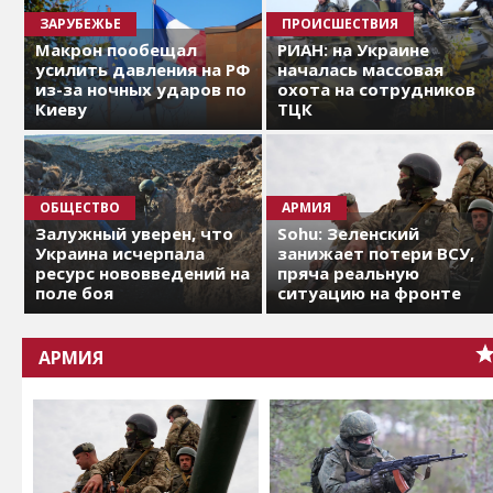
ЗАРУБЕЖЬЕ
ПРОИСШЕСТВИЯ
Макрон пообещал
РИАН: на Украине
усилить давления на РФ
началась массовая
из-за ночных ударов по
охота на сотрудников
Киеву
ТЦК
ОБЩЕСТВО
АРМИЯ
Залужный уверен, что
Sohu: Зеленский
Украина исчерпала
занижает потери ВСУ,
ресурс нововведений на
пряча реальную
поле боя
ситуацию на фронте
АРМИЯ