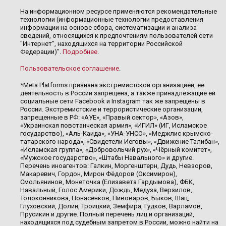
На информационном ресурсе применяются рекомендательные
технологии (информационные технологии предоставления
информации на основе сбора, систематизации и анализа
сведений, относящихся к предпочтениям пользователей сети
"Интернет", находящихся на территории Российской
Федерации)".
Подробнее
.
Пользовательское соглашение
.
*Meta Platforms признана экстремистской организацией, её
деятельность в России запрещена, а также принадлежащие ей
социальные сети Facebook и Instagram так же запрещены в
России. Экстремистские и террористические организации,
запрещенные в РФ: «АУЕ», «Правый сектор», «Азов»,
«Украинская повстанческая армия», «ИГИЛ» (ИГ, Исламское
государство), «Аль-Каида», «УНА-УНСО», «Меджлис крымско-
татарского народа», «Свидетели Иеговы», «Движение Талибан»,
«Исламская группа», «Добровольчий рух», «Чёрный комитет»,
«Мужское государство», «Штабы Навального» и другие.
Перечень иноагентов: Галкин, Моргенштерн, Дудь, Невзоров,
Макаревич, Гордон, Мирон Фёдоров (Оксимирон),
Смольянинов, Монеточка (Елизавета Гардымова), ФБК,
Навальный, Голос Америки, Дождь, Медуза, Верзилов,
Толоконникова, Понасенков, Пивоваров, Быков, Шац,
Глуховский, Долин, Троицкий, Земфира, Гудков, Варламов,
Прусикин и другие. Полный перечень лиц и организаций,
находящихся под судебным запретом в России, можно найти на