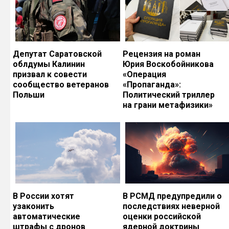
Депутат Саратовской
Рецензия на роман
облдумы Калинин
Юрия Воскобойникова
призвал к совести
«Операция
сообщество ветеранов
«Пропаганда»:
Польши
Политический триллер
на грани метафизики»
В России хотят
В РСМД предупредили о
узаконить
последствиях неверной
автоматические
оценки российской
штрафы с дронов
ядерной доктрины