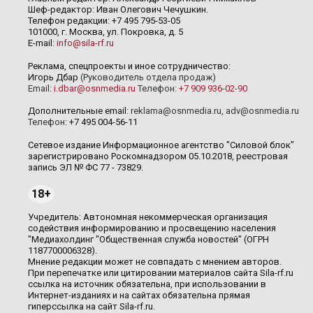
Шеф-редактор: Иван Олегович Чечушкин.
Телефон редакции: +7 495 795-53-05
101000, г. Москва, ул. Покровка, д. 5
E-mail:
info@sila-rf.ru
Реклама, спецпроекты и иное сотрудничество:
Игорь Дбар
(Руководитель отдела продаж)
Email:
i.dbar@osnmedia.ru
Телефон:
+7 909 936-02-90
Дополнительные email:
reklama@osnmedia.ru
,
adv@osnmedia.ru
Телефон:
+7 495 004-56-11
Сетевое издание Информационное агентство "Силовой блок"
зарегистрировано Роскомнадзором 05.10.2018, реестровая
запись ЭЛ № ФС 77 - 73829.
18+
Учредитель: Автономная некоммерческая организация
содействия информированию и просвещению населения
"Медиахолдинг "Общественная служба новостей" (ОГРН
1187700006328).
Мнение редакции может не совпадать с мнением авторов.
При перепечатке или цитировании материалов сайта Sila-rf.ru
ссылка на источник обязательна, при использовании в
Интернет-изданиях и на сайтах обязательна прямая
гиперссылка на сайт Sila-rf.ru.