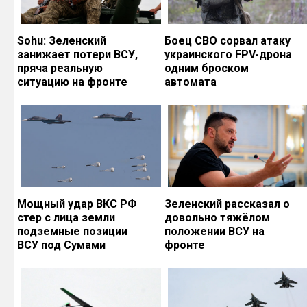
Sohu: Зеленский
Боец СВО сорвал атаку
занижает потери ВСУ,
украинского FPV-дрона
пряча реальную
одним броском
ситуацию на фронте
автомата
Мощный удар ВКС РФ
Зеленский рассказал о
стер с лица земли
довольно тяжёлом
подземные позиции
положении ВСУ на
ВСУ под Сумами
фронте