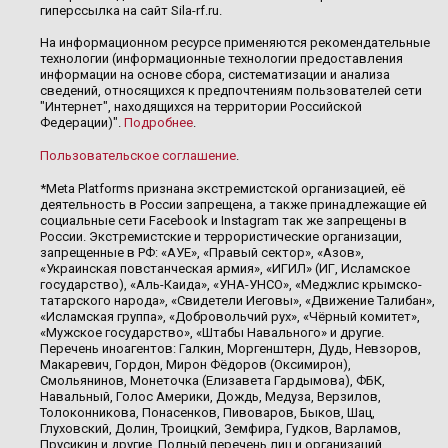
гиперссылка на сайт Sila-rf.ru.
На информационном ресурсе применяются рекомендательные
технологии (информационные технологии предоставления
информации на основе сбора, систематизации и анализа
сведений, относящихся к предпочтениям пользователей сети
"Интернет", находящихся на территории Российской
Федерации)".
Подробнее
.
Пользовательское соглашение
.
*Meta Platforms признана экстремистской организацией, её
деятельность в России запрещена, а также принадлежащие ей
социальные сети Facebook и Instagram так же запрещены в
России. Экстремистские и террористические организации,
запрещенные в РФ: «АУЕ», «Правый сектор», «Азов»,
«Украинская повстанческая армия», «ИГИЛ» (ИГ, Исламское
государство), «Аль-Каида», «УНА-УНСО», «Меджлис крымско-
татарского народа», «Свидетели Иеговы», «Движение Талибан»,
«Исламская группа», «Добровольчий рух», «Чёрный комитет»,
«Мужское государство», «Штабы Навального» и другие.
Перечень иноагентов: Галкин, Моргенштерн, Дудь, Невзоров,
Макаревич, Гордон, Мирон Фёдоров (Оксимирон),
Смольянинов, Монеточка (Елизавета Гардымова), ФБК,
Навальный, Голос Америки, Дождь, Медуза, Верзилов,
Толоконникова, Понасенков, Пивоваров, Быков, Шац,
Глуховский, Долин, Троицкий, Земфира, Гудков, Варламов,
Прусикин и другие. Полный перечень лиц и организаций,