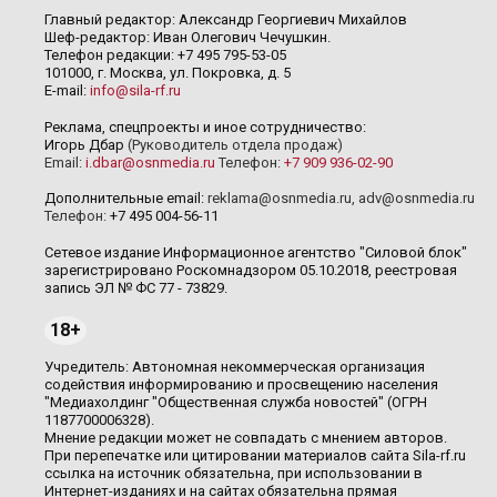
Главный редактор: Александр Георгиевич Михайлов
Шеф-редактор: Иван Олегович Чечушкин.
Телефон редакции: +7 495 795-53-05
101000, г. Москва, ул. Покровка, д. 5
E-mail:
info@sila-rf.ru
Реклама, спецпроекты и иное сотрудничество:
Игорь Дбар
(Руководитель отдела продаж)
Email:
i.dbar@osnmedia.ru
Телефон:
+7 909 936-02-90
Дополнительные email:
reklama@osnmedia.ru
,
adv@osnmedia.ru
Телефон:
+7 495 004-56-11
Сетевое издание Информационное агентство "Силовой блок"
зарегистрировано Роскомнадзором 05.10.2018, реестровая
запись ЭЛ № ФС 77 - 73829.
18+
Учредитель: Автономная некоммерческая организация
содействия информированию и просвещению населения
"Медиахолдинг "Общественная служба новостей" (ОГРН
1187700006328).
Мнение редакции может не совпадать с мнением авторов.
При перепечатке или цитировании материалов сайта Sila-rf.ru
ссылка на источник обязательна, при использовании в
Интернет-изданиях и на сайтах обязательна прямая