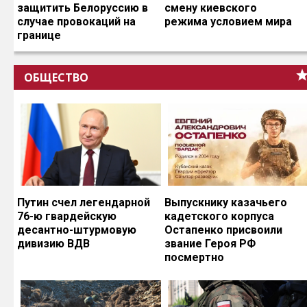
защитить Белоруссию в
смену киевского
случае провокаций на
режима условием мира
границе
ОБЩЕСТВО
Путин счел легендарной
Выпускнику казачьего
76-ю гвардейскую
кадетского корпуса
десантно-штурмовую
Остапенко присвоили
дивизию ВДВ
звание Героя РФ
посмертно