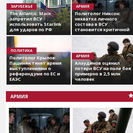
ЗАРУБЕЖЬЕ
АРМИЯ
The Atlantic: Маск
Политолог Никсон:
запретил ВСУ
нехватка личного
использовать Starlink
состава в ВСУ
для ударов по РФ
становится критичной
ПОЛИТИКА
АРМИЯ
Политолог Крылов:
Пашинян тянет время
Алаудинов оценил
выступлениями о
потери ВСУ на поле боя
референдуме по ЕС и
примерно в 2,5 млн
ЕАЭС
человек
АРМИЯ