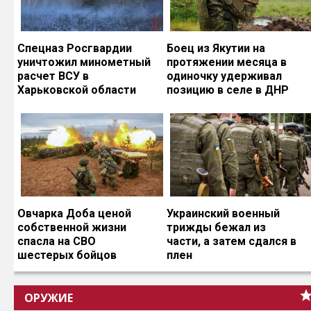
Спецназ Росгвардии
Боец из Якутии на
уничтожил минометный
протяжении месяца в
расчет ВСУ в
одиночку удерживал
Харьковской области
позицию в селе в ДНР
Овчарка Доба ценой
Украинский военный
собственной жизни
трижды бежал из
спасла на СВО
части, а затем сдался в
шестерых бойцов
плен
ОРУЖИЕ