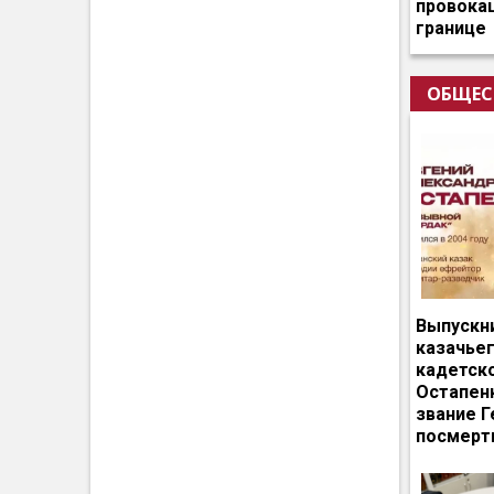
провокац
границе
ОБЩЕС
Выпускн
казачье
кадетск
Остапен
звание Г
посмерт