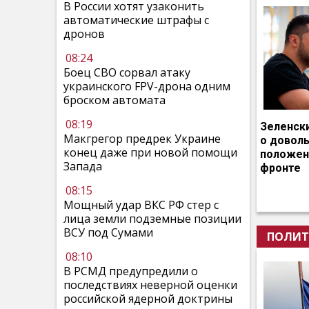
В России хотят узаконить
автоматические штрафы с
дронов
08:24
Боец СВО сорвал атаку
украинского FPV-дрона одним
броском автомата
08:19
Зеленск
Макгрегор предрек Украине
о довол
конец даже при новой помощи
положен
Запада
фронте
08:15
Мощный удар ВКС РФ стер с
лица земли подземные позиции
ВСУ под Сумами
ПОЛИТ
08:10
В РСМД предупредили о
последствиях неверной оценки
российской ядерной доктрины