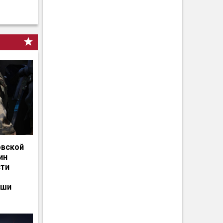
овской
ин
сти
ьши