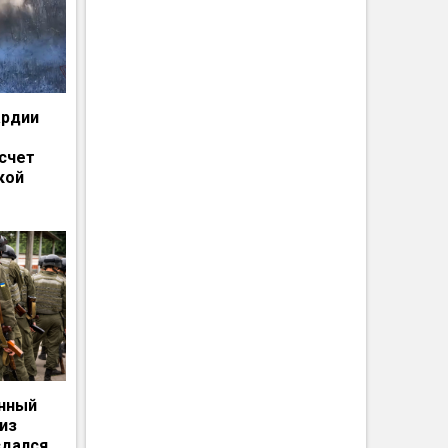
ардии
счет
кой
енный
из
сдался