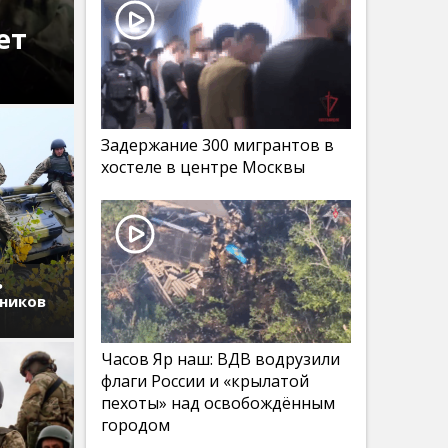
ет
Задержание 300 мигрантов в
хостеле в центре Москвы
ь
дников
Часов Яр наш: ВДВ водрузили
флаги России и «крылатой
пехоты» над освобождённым
городом