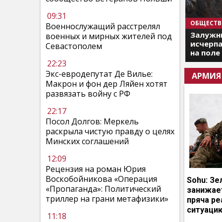
09:31
ОБЩЕСТВ
Военнослужащий расстрелял
Залужны
военных и мирных жителей под
исчерпа
Севастополем
на поле
22:23
Экс-евродепутат Де Вилье:
АРМИЯ
Макрон и фон дер Ляйен хотят
развязать войну с РФ
22:17
Посол Долгов: Меркель
раскрыла чистую правду о целях
Минских соглашений
12:09
Рецензия на роман Юрия
Воскобойникова «Операция
Sohu: Зе
«Пропаганда»: Политический
занижает
триллер на грани метафизики»
пряча р
ситуаци
11:18