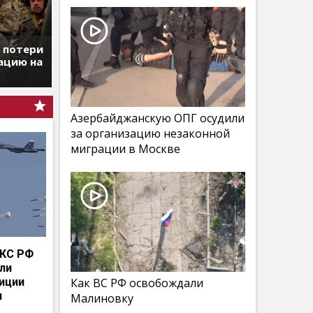
т потери
ацию на
Азербайджанскую ОПГ осудили
за организацию незаконной
миграции в Москве
КС РФ
мли
иции
Как ВС РФ освобождали
и
Малиновку