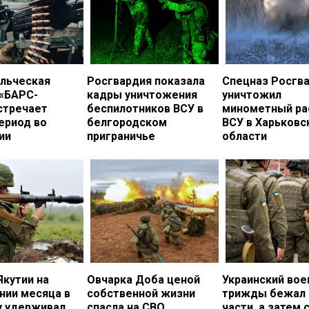
льческая
Росгвардия показала
Спецназ Росгв
 «БАРС-
кадры уничтожения
уничтожил
стречает
беспилотников ВСУ в
минометный ра
ериод во
белгородском
ВСУ в Харьковс
ии
приграничье
области
Якутии на
Овчарка Доба ценой
Украинский во
нии месяца в
собственной жизни
трижды бежал 
у удерживал
спасла на СВО
части, а затем 