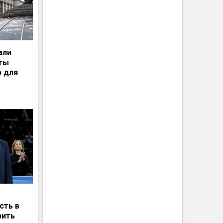
али
рты
ю для
сть в
вить