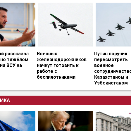
ий рассказал
Военных
Путин поручил
ьно тяжёлом
железнодорожников
пересмотреть
ии ВСУ на
начнут готовить к
военное
работе с
сотрудничество
беспилотниками
Казахстаном и
Узбекистаном
ИКА