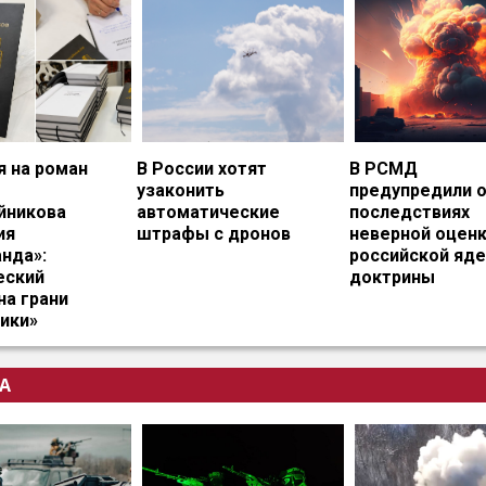
я на роман
В России хотят
В РСМД
узаконить
предупредили 
йникова
автоматические
последствиях
ия
штрафы с дронов
неверной оцен
нда»:
российской яд
еский
доктрины
на грани
ики»
А