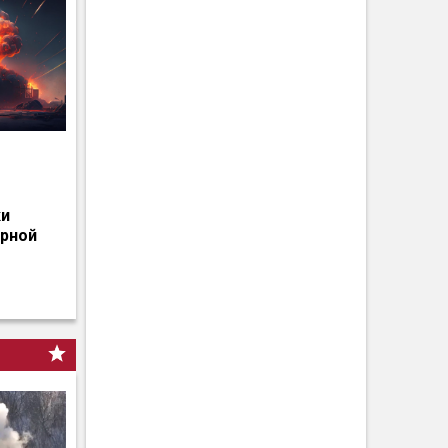
о
ки
ерной