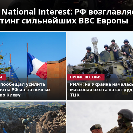
 National Interest: РФ возглавля
тинг сильнейших ВВС Европы
ЬЕ
ПРОИСШЕСТВИЯ
 пообещал усилить
РИАН: на Украине началас
я на РФ из-за ночных
массовая охота на сотру
по Киеву
ТЦК