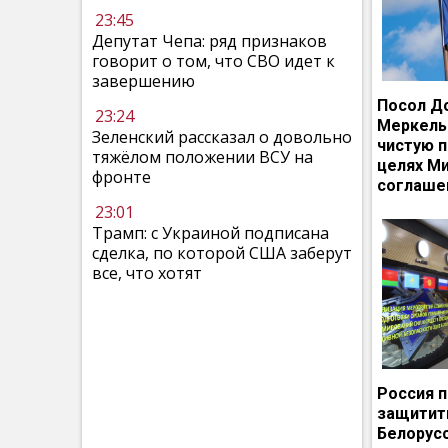
23:45
Депутат Чепа: ряд признаков
говорит о том, что СВО идет к
завершению
Посол Д
23:24
Меркель
Зеленский рассказал о довольно
чистую п
тяжёлом положении ВСУ на
целях М
фронте
соглаше
23:01
Трамп: с Украиной подписана
сделка, по которой США заберут
все, что хотят
Россия 
защитит
Белорусс