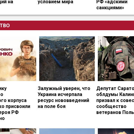
ий на
условием мира
РФ «адскими
санкциями»
ТВО
ику
Залужный уверен, что
Депутат Сарат
го
Украина исчерпала
облдумы Калин
ого корпуса
ресурс нововведений
призвал к сове
ко присвоили
на поле боя
сообщество
ероя РФ
ветеранов Пол
но