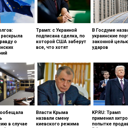
олгов:
Трамп: с Украиной
В Госдуме назв
 раскрыла
подписана сделка, по
украинские по
равду о
которой США заберут
законной цель
инских
все, что хотят
ударов
ний
пообещала
Власти Крыма
KP.RU: Трамп
ь
назвали смену
применил хитро
ию в случае
киевского режима
попытке прода