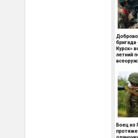
Доброво
бригада
Курск» в
летний п
всеоруж
Боец из 
протяже
одиночк