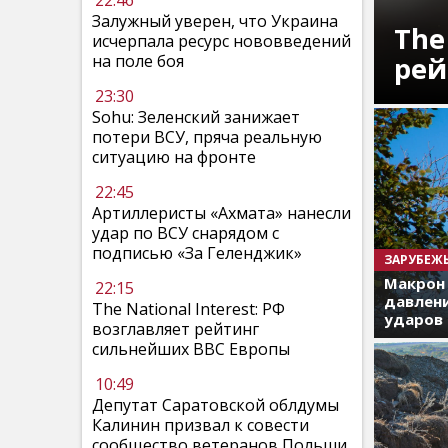
22:46
Залужный уверен, что Украина
The
исчерпала ресурс нововведений
рей
на поле боя
23:30
Sohu: Зеленский занижает
потери ВСУ, пряча реальную
ситуацию на фронте
22:45
Артиллеристы «Ахмата» нанесли
удар по ВСУ снарядом с
подписью «За Геленджик»
ЗАРУБЕЖ
Макрон
22:15
давлени
The National Interest: РФ
ударов 
возглавляет рейтинг
сильнейших ВВС Европы
10:49
Депутат Саратовской облдумы
Калинин призвал к совести
сообщество ветеранов Польши