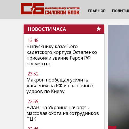
ГЛАВНОЕ
ПОЛИТИ
НОВОСТИ ЧАСА
13:48
Выпускнику казачьего
кадетского корпуса Остапенко
присвоили звание Героя РФ
посмертно
23:52
Макрон пообещал усилить
давления на РФ из-за ночных
ударов по Киеву
22:59
РИАН: на Украине началась
массовая охота на сотрудников
ТЦК