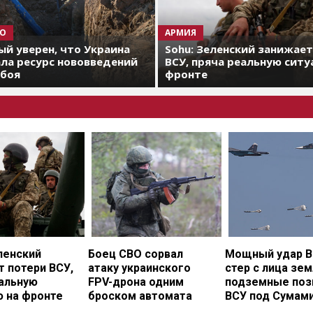
О
АРМИЯ
й уверен, что Украина
Sohu: Зеленский занижае
ла ресурс нововведений
ВСУ, пряча реальную ситу
 боя
фронте
ленский
Боец СВО сорвал
Мощный удар В
 потери ВСУ,
атаку украинского
стер с лица зе
еальную
FPV-дрона одним
подземные поз
ю на фронте
броском автомата
ВСУ под Сумам