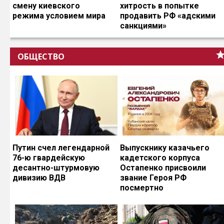
смену киевского
хитрость в попытке
режима условием мира
продавить РФ «адскими
санкциями»
ОБЩЕСТВО
Путин счел легендарной
Выпускнику казачьего
76-ю гвардейскую
кадетского корпуса
десантно-штурмовую
Остапенко присвоили
дивизию ВДВ
звание Героя РФ
посмертно