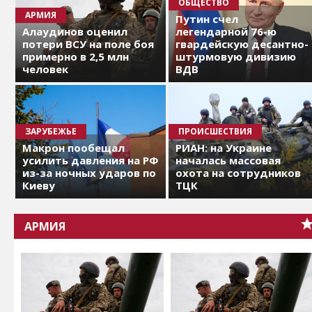
ОБЩЕСТВО
АРМИЯ
Путин счел
Алаудинов оценил
легендарной 76-ю
потери ВСУ на поле боя
гвардейскую десантно-
примерно в 2,5 млн
штурмовую дивизию
человек
ВДВ
ЗАРУБЕЖЬЕ
ПРОИСШЕСТВИЯ
Макрон пообещал
РИАН: на Украине
усилить давления на РФ
началась массовая
из-за ночных ударов по
охота на сотрудников
Киеву
ТЦК
АРМИЯ