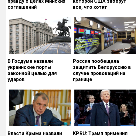
правду о целях Минских
которой США заберут
соглашений
все, что хотят
В Госдуме назвали
Россия пообещала
украинские порты
защитить Белоруссию в
законной целью для
случае провокаций на
ударов
границе
Власти Крыма назвали
KP.RU: Трамп применил