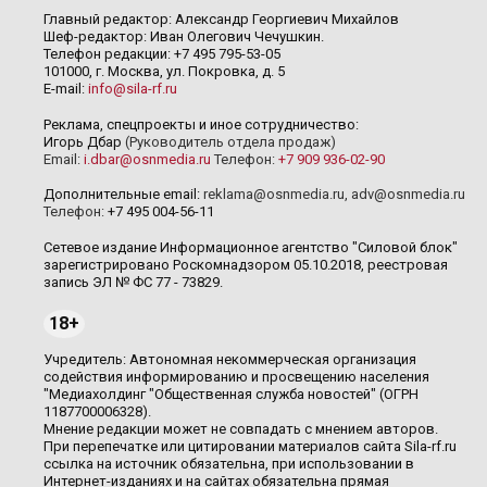
Главный редактор: Александр Георгиевич Михайлов
Шеф-редактор: Иван Олегович Чечушкин.
Телефон редакции: +7 495 795-53-05
101000, г. Москва, ул. Покровка, д. 5
E-mail:
info@sila-rf.ru
Реклама, спецпроекты и иное сотрудничество:
Игорь Дбар
(Руководитель отдела продаж)
Email:
i.dbar@osnmedia.ru
Телефон:
+7 909 936-02-90
Дополнительные email:
reklama@osnmedia.ru
,
adv@osnmedia.ru
Телефон:
+7 495 004-56-11
Сетевое издание Информационное агентство "Силовой блок"
зарегистрировано Роскомнадзором 05.10.2018, реестровая
запись ЭЛ № ФС 77 - 73829.
18+
Учредитель: Автономная некоммерческая организация
содействия информированию и просвещению населения
"Медиахолдинг "Общественная служба новостей" (ОГРН
1187700006328).
Мнение редакции может не совпадать с мнением авторов.
При перепечатке или цитировании материалов сайта Sila-rf.ru
ссылка на источник обязательна, при использовании в
Интернет-изданиях и на сайтах обязательна прямая