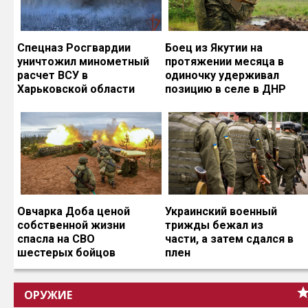
Спецназ Росгвардии
Боец из Якутии на
уничтожил минометный
протяжении месяца в
расчет ВСУ в
одиночку удерживал
Харьковской области
позицию в селе в ДНР
Овчарка Доба ценой
Украинский военный
собственной жизни
трижды бежал из
спасла на СВО
части, а затем сдался в
шестерых бойцов
плен
ОРУЖИЕ