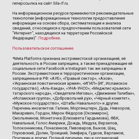
гиперссылка на сайт Sila-rf.ru.
На информационном ресурсе применяются рекомендательные
технологии (информационные технологии предоставления
информации на основе сбора, систематизации и анализа
сведений, относящихся к предпочтениям пользователей сети
"Интернет", находящихся на территории Российской
Федерации)".
Подробнее
.
Пользовательское соглашение
.
*Meta Platforms признана экстремистской организацией, её
деятельность в России запрещена, а также принадлежащие ей
социальные сети Facebook и Instagram так же запрещены в
России. Экстремистские и террористические организации,
запрещенные в РФ: «АУЕ», «Правый сектор», «Азов»,
«Украинская повстанческая армия», «ИГИЛ» (ИГ, Исламское
государство), «Аль-Каида», «УНА-УНСО», «Меджлис крымско-
татарского народа», «Свидетели Иеговы», «Движение Талибан»,
«Исламская группа», «Добровольчий рух», «Чёрный комитет»,
«Мужское государство», «Штабы Навального» и другие.
Перечень иноагентов: Галкин, Моргенштерн, Дудь, Невзоров,
Макаревич, Гордон, Мирон Фёдоров (Оксимирон),
Смольянинов, Монеточка (Елизавета Гардымова), ФБК,
Навальный, Голос Америки, Дождь, Медуза, Верзилов,
Толоконникова, Понасенков, Пивоваров, Быков, Шац,
Глуховский, Долин, Троицкий, Земфира, Гудков, Варламов,
Прусикин и другие. Полный перечень лиц и организаций,