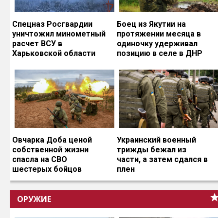
Спецназ Росгвардии
Боец из Якутии на
уничтожил минометный
протяжении месяца в
расчет ВСУ в
одиночку удерживал
Харьковской области
позицию в селе в ДНР
Овчарка Доба ценой
Украинский военный
собственной жизни
трижды бежал из
спасла на СВО
части, а затем сдался в
шестерых бойцов
плен
ОРУЖИЕ