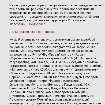
На информационном ресурсе применяются рекомендательные
технологии (информационные технологии предоставления
информации на основе сбора, систематизации и анализа
сведений, относящихся к предпочтениям пользователей сети
"Интернет", находящихся на территории Российской
Федерации)".
Подробнее
.
Пользовательское соглашение
.
*Meta Platforms признана экстремистской организацией, её
деятельность в России запрещена, а также принадлежащие ей
социальные сети Facebook и Instagram так же запрещены в
России. Экстремистские и террористические организации,
запрещенные в РФ: «АУЕ», «Правый сектор», «Азов»,
«Украинская повстанческая армия», «ИГИЛ» (ИГ, Исламское
государство), «Аль-Каида», «УНА-УНСО», «Меджлис крымско-
татарского народа», «Свидетели Иеговы», «Движение Талибан»,
«Исламская группа», «Добровольчий рух», «Чёрный комитет»,
«Мужское государство», «Штабы Навального» и другие.
Перечень иноагентов: Галкин, Моргенштерн, Дудь, Невзоров,
Макаревич, Гордон, Мирон Фёдоров (Оксимирон),
Смольянинов, Монеточка (Елизавета Гардымова), ФБК,
Навальный, Голос Америки, Дождь, Медуза, Верзилов,
Толоконникова, Понасенков, Пивоваров, Быков, Шац,
Глуховский, Долин, Троицкий, Земфира, Гудков, Варламов,
Прусикин и другие. Полный перечень лиц и организаций,
находящихся под судебным запретом в России, можно найти на