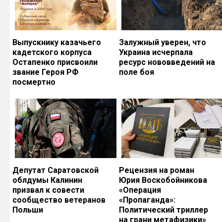
Выпускнику казачьего
Залужный уверен, что
кадетского корпуса
Украина исчерпала
Остапенко присвоили
ресурс нововведений на
звание Героя РФ
поле боя
посмертно
Депутат Саратовской
Рецензия на роман
облдумы Калинин
Юрия Воскобойникова
призвал к совести
«Операция
сообщество ветеранов
«Пропаганда»:
Польши
Политический триллер
на грани метафизики»