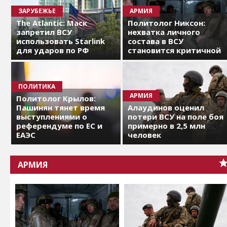
ЗАРУБЕЖЬЕ
АРМИЯ
The Atlantic: Маск
Политолог Никсон:
запретил ВСУ
нехватка личного
использовать Starlink
состава в ВСУ
для ударов по РФ
становится критичной
ПОЛИТИКА
АРМИЯ
Политолог Крылов:
Пашинян тянет время
Алаудинов оценил
выступлениями о
потери ВСУ на поле боя
референдуме по ЕС и
примерно в 2,5 млн
ЕАЭС
человек
АРМИЯ