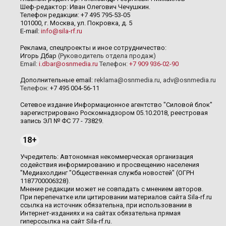
Шеф-редактор: Иван Олегович Чечушкин.
Телефон редакции: +7 495 795-53-05
101000, г. Москва, ул. Покровка, д. 5
E-mail:
info@sila-rf.ru
Реклама, спецпроекты и иное сотрудничество:
Игорь Дбар
(Руководитель отдела продаж)
Email:
i.dbar@osnmedia.ru
Телефон:
+7 909 936-02-90
Дополнительные email:
reklama@osnmedia.ru
,
adv@osnmedia.ru
Телефон:
+7 495 004-56-11
Сетевое издание Информационное агентство "Силовой блок"
зарегистрировано Роскомнадзором 05.10.2018, реестровая
запись ЭЛ № ФС 77 - 73829.
18+
Учредитель: Автономная некоммерческая организация
содействия информированию и просвещению населения
"Медиахолдинг "Общественная служба новостей" (ОГРН
1187700006328).
Мнение редакции может не совпадать с мнением авторов.
При перепечатке или цитировании материалов сайта Sila-rf.ru
ссылка на источник обязательна, при использовании в
Интернет-изданиях и на сайтах обязательна прямая
гиперссылка на сайт Sila-rf.ru.