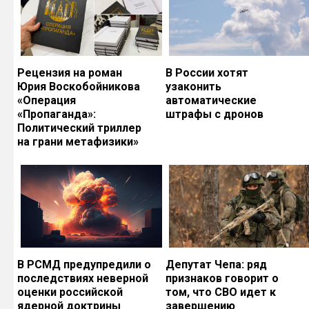
Рецензия на роман
В России хотят
Юрия Воскобойникова
узаконить
«Операция
автоматические
«Пропаганда»:
штрафы с дронов
Политический триллер
на грани метафизики»
В РСМД предупредили о
Депутат Чепа: ряд
последствиях неверной
признаков говорит о
оценки российской
том, что СВО идет к
ядерной доктрины
завершению