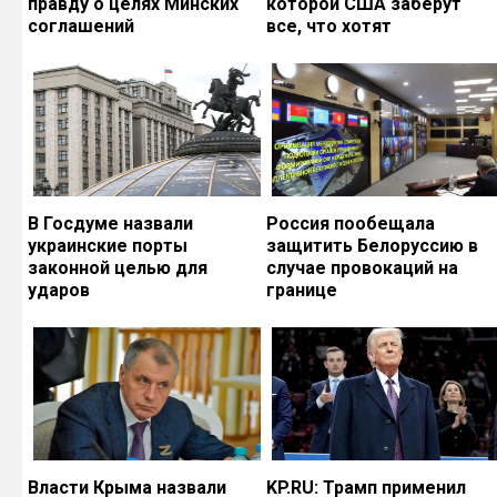
правду о целях Минских
которой США заберут
соглашений
все, что хотят
В Госдуме назвали
Россия пообещала
украинские порты
защитить Белоруссию в
законной целью для
случае провокаций на
ударов
границе
Власти Крыма назвали
KP.RU: Трамп применил