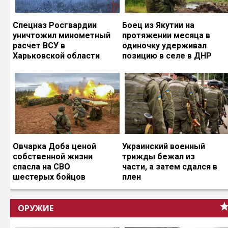
Спецназ Росгвардии
Боец из Якутии на
уничтожил минометный
протяжении месяца в
расчет ВСУ в
одиночку удерживал
Харьковской области
позицию в селе в ДНР
Овчарка Доба ценой
Украинский военный
собственной жизни
трижды бежал из
спасла на СВО
части, а затем сдался в
шестерых бойцов
плен
ОРУЖИЕ