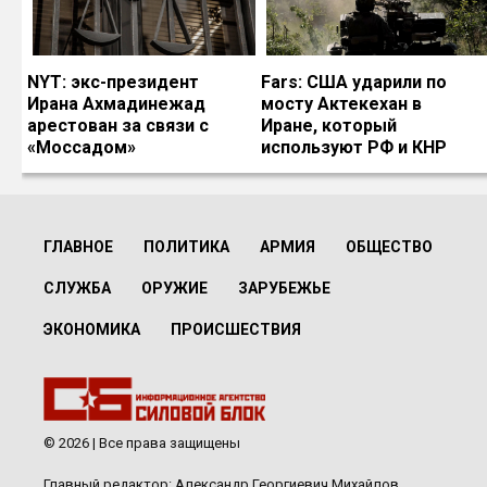
NYT: экс-президент
Fars: США ударили по
Ирана Ахмадинежад
мосту Актекехан в
арестован за связи с
Иране, который
«Моссадом»
используют РФ и КНР
ГЛАВНОЕ
ПОЛИТИКА
АРМИЯ
ОБЩЕСТВО
СЛУЖБА
ОРУЖИЕ
ЗАРУБЕЖЬЕ
ЭКОНОМИКА
ПРОИСШЕСТВИЯ
© 2026 | Все права защищены
Главный редактор: Александр Георгиевич Михайлов