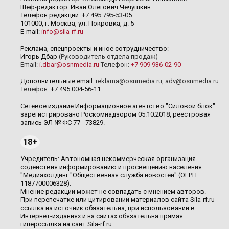
Шеф-редактор: Иван Олегович Чечушкин.
Телефон редакции: +7 495 795-53-05
101000, г. Москва, ул. Покровка, д. 5
E-mail:
info@sila-rf.ru
Реклама, спецпроекты и иное сотрудничество:
Игорь Дбар
(Руководитель отдела продаж)
Email:
i.dbar@osnmedia.ru
Телефон:
+7 909 936-02-90
Дополнительные email:
reklama@osnmedia.ru
,
adv@osnmedia.ru
Телефон:
+7 495 004-56-11
Сетевое издание Информационное агентство "Силовой блок"
зарегистрировано Роскомнадзором 05.10.2018, реестровая
запись ЭЛ № ФС 77 - 73829.
18+
Учредитель: Автономная некоммерческая организация
содействия информированию и просвещению населения
"Медиахолдинг "Общественная служба новостей" (ОГРН
1187700006328).
Мнение редакции может не совпадать с мнением авторов.
При перепечатке или цитировании материалов сайта Sila-rf.ru
ссылка на источник обязательна, при использовании в
Интернет-изданиях и на сайтах обязательна прямая
гиперссылка на сайт Sila-rf.ru.