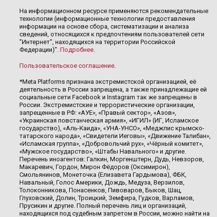
На информационном ресурсе применяются рекомендательные
технологии (информационные технологии предоставления
информации на основе сбора, систематизации и анализа
сведений, относящихся к предпочтениям пользователей сети
"Интернет", находящихся на территории Российской
Федерации)".
Подробнее
.
Пользовательское соглашение
.
*Meta Platforms признана экстремистской организацией, её
деятельность в России запрещена, а также принадлежащие ей
социальные сети Facebook и Instagram так же запрещены в
России. Экстремистские и террористические организации,
запрещенные в РФ: «АУЕ», «Правый сектор», «Азов»,
«Украинская повстанческая армия», «ИГИЛ» (ИГ, Исламское
государство), «Аль-Каида», «УНА-УНСО», «Меджлис крымско-
татарского народа», «Свидетели Иеговы», «Движение Талибан»,
«Исламская группа», «Добровольчий рух», «Чёрный комитет»,
«Мужское государство», «Штабы Навального» и другие.
Перечень иноагентов: Галкин, Моргенштерн, Дудь, Невзоров,
Макаревич, Гордон, Мирон Фёдоров (Оксимирон),
Смольянинов, Монеточка (Елизавета Гардымова), ФБК,
Навальный, Голос Америки, Дождь, Медуза, Верзилов,
Толоконникова, Понасенков, Пивоваров, Быков, Шац,
Глуховский, Долин, Троицкий, Земфира, Гудков, Варламов,
Прусикин и другие. Полный перечень лиц и организаций,
находящихся под судебным запретом в России, можно найти на