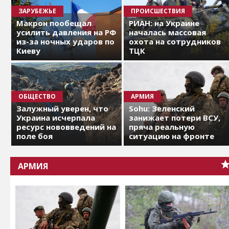
ЗАРУБЕЖЬЕ
ПРОИСШЕСТВИЯ
Макрон пообещал
РИАН: на Украине
усилить давления на РФ
началась массовая
из-за ночных ударов по
охота на сотрудников
Киеву
ТЦК
ОБЩЕСТВО
АРМИЯ
Залужный уверен, что
Sohu: Зеленский
Украина исчерпала
занижает потери ВСУ,
ресурс нововведений на
пряча реальную
поле боя
ситуацию на фронте
АРМИЯ