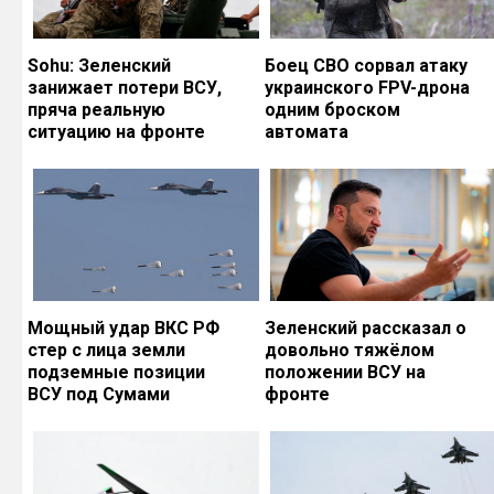
Sohu: Зеленский
Боец СВО сорвал атаку
занижает потери ВСУ,
украинского FPV-дрона
пряча реальную
одним броском
ситуацию на фронте
автомата
Мощный удар ВКС РФ
Зеленский рассказал о
стер с лица земли
довольно тяжёлом
подземные позиции
положении ВСУ на
ВСУ под Сумами
фронте