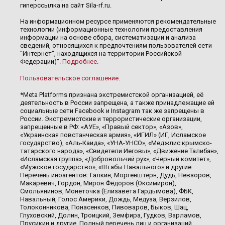
гиперссылка на сайт Sila-rf.ru.
На информационном ресурсе применяются рекомендательные
технологии (информационные технологии предоставления
информации на основе сбора, систематизации и анализа
сведений, относящихся к предпочтениям пользователей сети
"Интернет", находящихся на территории Российской
Федерации)".
Подробнее
.
Пользовательское соглашение
.
*Meta Platforms признана экстремистской организацией, её
деятельность в России запрещена, а также принадлежащие ей
социальные сети Facebook и Instagram так же запрещены в
России. Экстремистские и террористические организации,
запрещенные в РФ: «АУЕ», «Правый сектор», «Азов»,
«Украинская повстанческая армия», «ИГИЛ» (ИГ, Исламское
государство), «Аль-Каида», «УНА-УНСО», «Меджлис крымско-
татарского народа», «Свидетели Иеговы», «Движение Талибан»,
«Исламская группа», «Добровольчий рух», «Чёрный комитет»,
«Мужское государство», «Штабы Навального» и другие.
Перечень иноагентов: Галкин, Моргенштерн, Дудь, Невзоров,
Макаревич, Гордон, Мирон Фёдоров (Оксимирон),
Смольянинов, Монеточка (Елизавета Гардымова), ФБК,
Навальный, Голос Америки, Дождь, Медуза, Верзилов,
Толоконникова, Понасенков, Пивоваров, Быков, Шац,
Глуховский, Долин, Троицкий, Земфира, Гудков, Варламов,
Прусикин и другие. Полный перечень лиц и организаций,