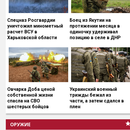
Спецназ Росгвардии
Боец из Якутии на
уничтожил минометный
протяжении месяца в
расчет ВСУ в
одиночку удерживал
Харьковской области
позицию в селе в ДНР
Овчарка Доба ценой
Украинский военный
собственной жизни
трижды бежал из
спасла на СВО
части, а затем сдался в
шестерых бойцов
плен
ОРУЖИЕ