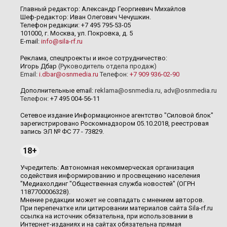
Главный редактор: Александр Георгиевич Михайлов
Шеф-редактор: Иван Олегович Чечушкин.
Телефон редакции: +7 495 795-53-05
101000, г. Москва, ул. Покровка, д. 5
E-mail:
info@sila-rf.ru
Реклама, спецпроекты и иное сотрудничество:
Игорь Дбар
(Руководитель отдела продаж)
Email:
i.dbar@osnmedia.ru
Телефон:
+7 909 936-02-90
Дополнительные email:
reklama@osnmedia.ru
,
adv@osnmedia.ru
Телефон:
+7 495 004-56-11
Сетевое издание Информационное агентство "Силовой блок"
зарегистрировано Роскомнадзором 05.10.2018, реестровая
запись ЭЛ № ФС 77 - 73829.
18+
Учредитель: Автономная некоммерческая организация
содействия информированию и просвещению населения
"Медиахолдинг "Общественная служба новостей" (ОГРН
1187700006328).
Мнение редакции может не совпадать с мнением авторов.
При перепечатке или цитировании материалов сайта Sila-rf.ru
ссылка на источник обязательна, при использовании в
Интернет-изданиях и на сайтах обязательна прямая