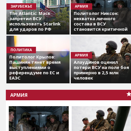
ЗАРУБЕЖЬЕ
АРМИЯ
The Atlantic: Маск
Политолог Никсон:
запретил ВСУ
нехватка личного
использовать Starlink
состава в ВСУ
для ударов по РФ
становится критичной
ПОЛИТИКА
АРМИЯ
Политолог Крылов:
Пашинян тянет время
Алаудинов оценил
выступлениями о
потери ВСУ на поле боя
референдуме по ЕС и
примерно в 2,5 млн
ЕАЭС
человек
АРМИЯ