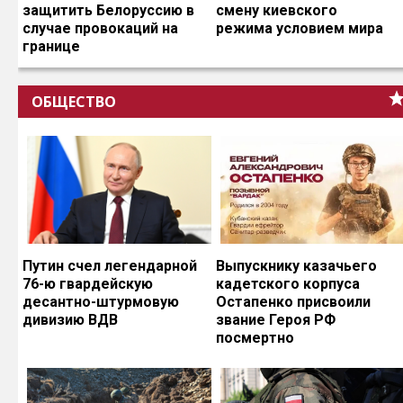
защитить Белоруссию в
смену киевского
случае провокаций на
режима условием мира
границе
ОБЩЕСТВО
Путин счел легендарной
Выпускнику казачьего
76-ю гвардейскую
кадетского корпуса
десантно-штурмовую
Остапенко присвоили
дивизию ВДВ
звание Героя РФ
посмертно