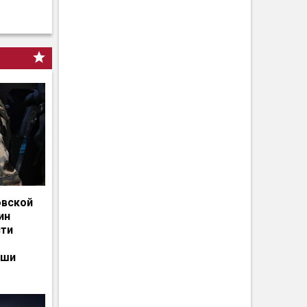
овской
ин
сти
ьши