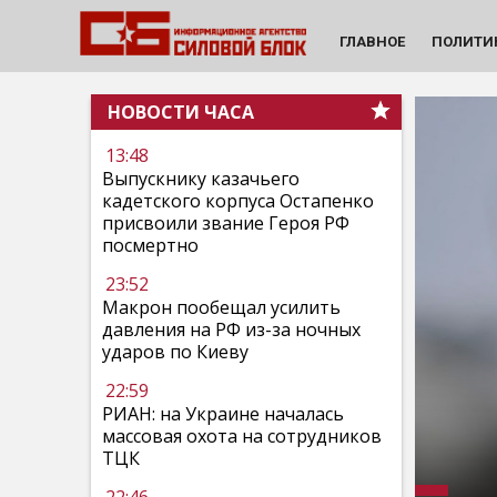
ГЛАВНОЕ
ПОЛИТИ
НОВОСТИ ЧАСА
13:48
Выпускнику казачьего
кадетского корпуса Остапенко
присвоили звание Героя РФ
посмертно
23:52
Макрон пообещал усилить
давления на РФ из-за ночных
ударов по Киеву
22:59
РИАН: на Украине началась
массовая охота на сотрудников
ТЦК