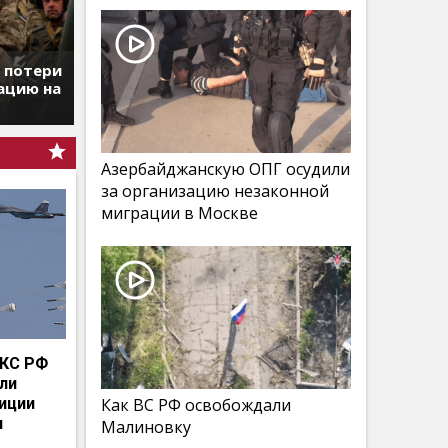
т потери
ацию на
Азербайджанскую ОПГ осудили
за организацию незаконной
миграции в Москве
КС РФ
мли
иции
Как ВС РФ освобождали
и
Малиновку