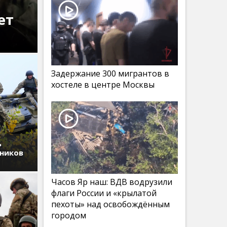
ет
Задержание 300 мигрантов в
хостеле в центре Москвы
ь
дников
Часов Яр наш: ВДВ водрузили
флаги России и «крылатой
пехоты» над освобождённым
городом