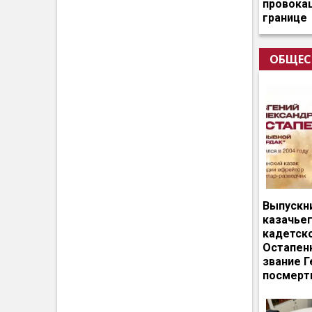
провокац
границе
ОБЩЕС
Выпускн
казачье
кадетск
Остапен
звание Г
посмерт