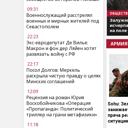
09:31
ОБЩЕСТВ
Военнослужащий расстрелял
Залужны
военных и мирных жителей под
исчерпа
Севастополем
на поле
22:23
Экс-евродепутат Де Вилье:
АРМИЯ
Макрон и фон дер Ляйен хотят
развязать войну с РФ
22:17
Посол Долгов: Меркель
раскрыла чистую правду о целях
Минских соглашений
12:09
Рецензия на роман Юрия
Воскобойникова «Операция
Sohu: Зе
«Пропаганда»: Политический
занижает
триллер на грани метафизики»
пряча р
ситуаци
11:18