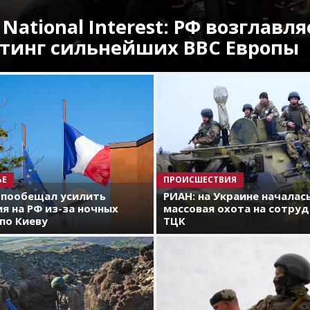
 National Interest: РФ возглавля
тинг сильнейших ВВС Европы
ЬЕ
ПРОИСШЕСТВИЯ
 пообещал усилить
РИАН: на Украине началас
я на РФ из-за ночных
массовая охота на сотру
по Киеву
ТЦК