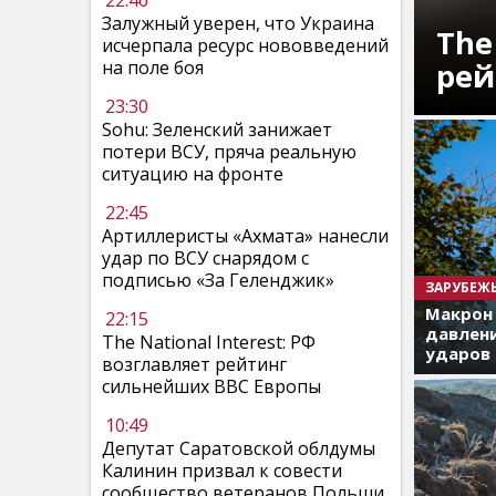
22:46
Залужный уверен, что Украина
The
исчерпала ресурс нововведений
рей
на поле боя
23:30
Sohu: Зеленский занижает
потери ВСУ, пряча реальную
ситуацию на фронте
22:45
Артиллеристы «Ахмата» нанесли
удар по ВСУ снарядом с
подписью «За Геленджик»
ЗАРУБЕЖ
Макрон
22:15
давлени
The National Interest: РФ
ударов 
возглавляет рейтинг
сильнейших ВВС Европы
10:49
Депутат Саратовской облдумы
Калинин призвал к совести
сообщество ветеранов Польши