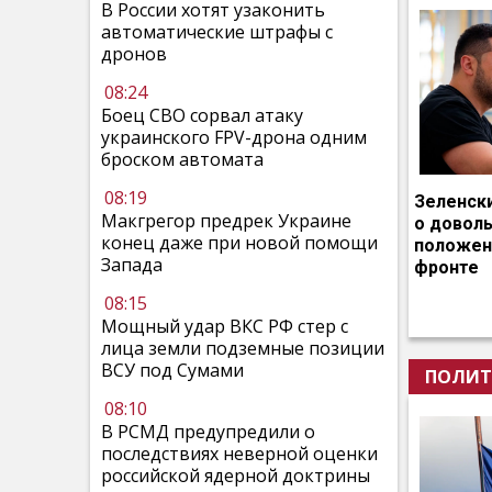
В России хотят узаконить
автоматические штрафы с
дронов
08:24
Боец СВО сорвал атаку
украинского FPV-дрона одним
броском автомата
08:19
Зеленск
Макгрегор предрек Украине
о довол
конец даже при новой помощи
положен
Запада
фронте
08:15
Мощный удар ВКС РФ стер с
лица земли подземные позиции
ВСУ под Сумами
ПОЛИТ
08:10
В РСМД предупредили о
последствиях неверной оценки
российской ядерной доктрины