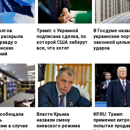
олгов:
Трамп: с Украиной
В Госдуме назв
 раскрыла
подписана сделка, по
украинские по
равду о
которой США заберут
законной цель
инских
все, что хотят
ударов
ний
пообещала
Власти Крыма
KP.RU: Трамп
ь
назвали смену
применил хитро
ию в случае
киевского режима
попытке прода