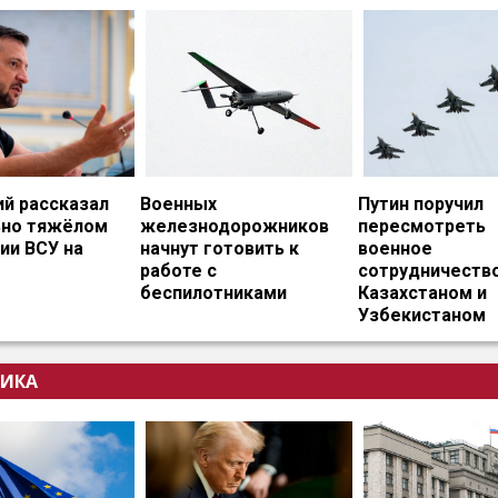
ий рассказал
Военных
Путин поручил
ьно тяжёлом
железнодорожников
пересмотреть
ии ВСУ на
начнут готовить к
военное
работе с
сотрудничество
беспилотниками
Казахстаном и
Узбекистаном
ИКА