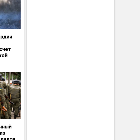
ардии
счет
кой
енный
из
сдался