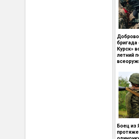
Доброво
бригада
Курск» в
летний п
всеоруж
Боец из 
протяже
одиночк