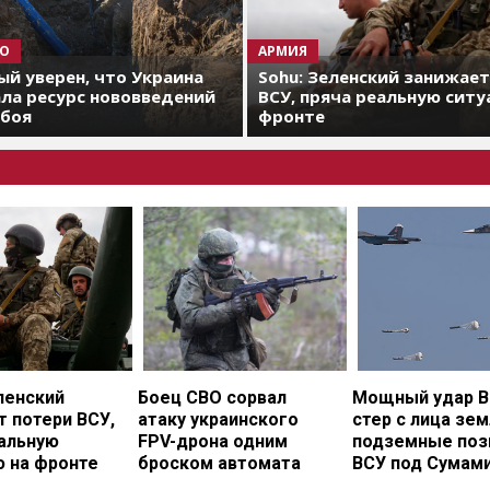
О
АРМИЯ
й уверен, что Украина
Sohu: Зеленский занижае
ла ресурс нововведений
ВСУ, пряча реальную ситу
 боя
фронте
ленский
Боец СВО сорвал
Мощный удар В
 потери ВСУ,
атаку украинского
стер с лица зе
еальную
FPV-дрона одним
подземные поз
ю на фронте
броском автомата
ВСУ под Сумам