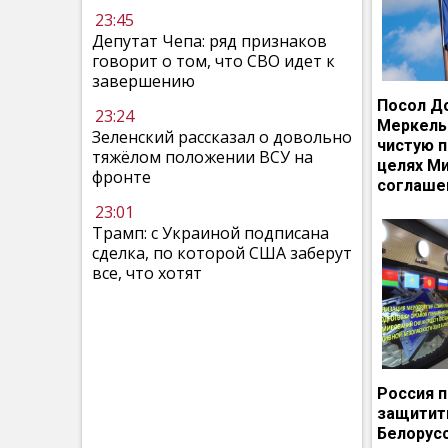
23:45
Депутат Чепа: ряд признаков
говорит о том, что СВО идет к
завершению
Посол Д
23:24
Меркель
Зеленский рассказал о довольно
чистую п
тяжёлом положении ВСУ на
целях М
фронте
соглаше
23:01
Трамп: с Украиной подписана
сделка, по которой США заберут
все, что хотят
Россия 
защитит
Белорусс