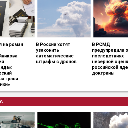
я на роман
В России хотят
В РСМД
узаконить
предупредили 
йникова
автоматические
последствиях
ия
штрафы с дронов
неверной оцен
нда»:
российской яд
еский
доктрины
на грани
ики»
А