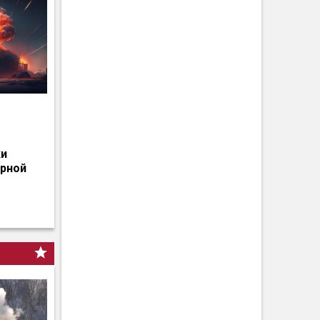
о
ки
ерной