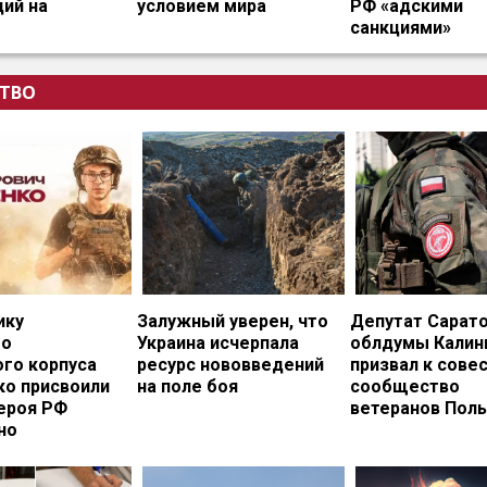
ий на
условием мира
РФ «адскими
санкциями»
ТВО
ику
Залужный уверен, что
Депутат Сарат
го
Украина исчерпала
облдумы Калин
ого корпуса
ресурс нововведений
призвал к сове
ко присвоили
на поле боя
сообщество
ероя РФ
ветеранов Пол
но