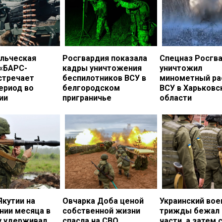
льческая
Росгвардия показала
Спецназ Росгв
 «БАРС-
кадры уничтожения
уничтожил
стречает
беспилотников ВСУ в
минометный ра
ериод во
белгородском
ВСУ в Харьковс
ии
приграничье
области
Якутии на
Овчарка Доба ценой
Украинский во
нии месяца в
собственной жизни
трижды бежал 
у удерживал
спасла на СВО
части, а затем 