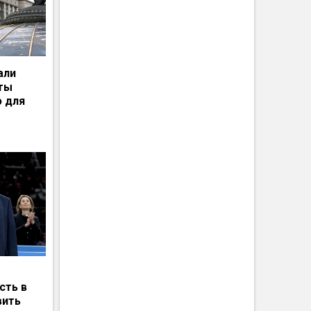
али
рты
ю для
сть в
вить