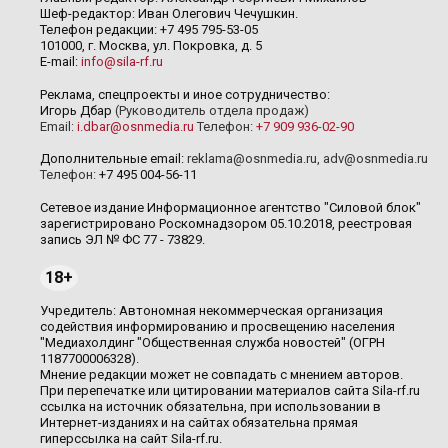
Шеф-редактор: Иван Олегович Чечушкин.
Телефон редакции: +7 495 795-53-05
101000, г. Москва, ул. Покровка, д. 5
E-mail:
info@sila-rf.ru
Реклама, спецпроекты и иное сотрудничество:
Игорь Дбар
(Руководитель отдела продаж)
Email:
i.dbar@osnmedia.ru
Телефон:
+7 909 936-02-90
Дополнительные email:
reklama@osnmedia.ru
,
adv@osnmedia.ru
Телефон:
+7 495 004-56-11
Сетевое издание Информационное агентство "Силовой блок"
зарегистрировано Роскомнадзором 05.10.2018, реестровая
запись ЭЛ № ФС 77 - 73829.
18+
Учредитель: Автономная некоммерческая организация
содействия информированию и просвещению населения
"Медиахолдинг "Общественная служба новостей" (ОГРН
1187700006328).
Мнение редакции может не совпадать с мнением авторов.
При перепечатке или цитировании материалов сайта Sila-rf.ru
ссылка на источник обязательна, при использовании в
Интернет-изданиях и на сайтах обязательна прямая
гиперссылка на сайт Sila-rf.ru.