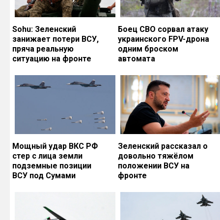
Sohu: Зеленский
Боец СВО сорвал атаку
занижает потери ВСУ,
украинского FPV-дрона
пряча реальную
одним броском
ситуацию на фронте
автомата
Мощный удар ВКС РФ
Зеленский рассказал о
стер с лица земли
довольно тяжёлом
подземные позиции
положении ВСУ на
ВСУ под Сумами
фронте