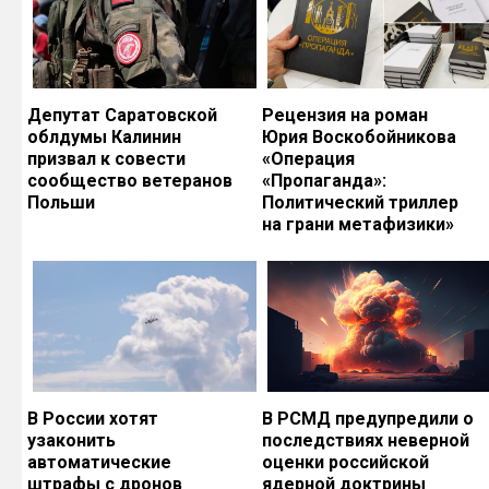
Депутат Саратовской
Рецензия на роман
облдумы Калинин
Юрия Воскобойникова
призвал к совести
«Операция
сообщество ветеранов
«Пропаганда»:
Польши
Политический триллер
на грани метафизики»
В России хотят
В РСМД предупредили о
узаконить
последствиях неверной
автоматические
оценки российской
штрафы с дронов
ядерной доктрины