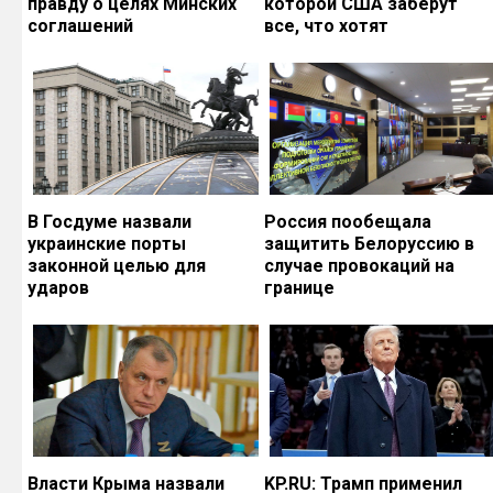
правду о целях Минских
которой США заберут
соглашений
все, что хотят
В Госдуме назвали
Россия пообещала
украинские порты
защитить Белоруссию в
законной целью для
случае провокаций на
ударов
границе
Власти Крыма назвали
KP.RU: Трамп применил