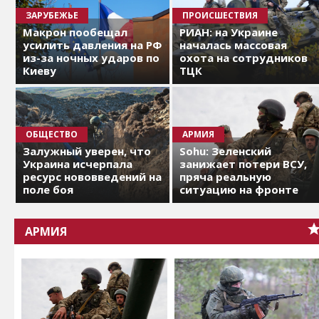
ЗАРУБЕЖЬЕ
ПРОИСШЕСТВИЯ
Макрон пообещал
РИАН: на Украине
усилить давления на РФ
началась массовая
из-за ночных ударов по
охота на сотрудников
Киеву
ТЦК
ОБЩЕСТВО
АРМИЯ
Залужный уверен, что
Sohu: Зеленский
Украина исчерпала
занижает потери ВСУ,
ресурс нововведений на
пряча реальную
поле боя
ситуацию на фронте
АРМИЯ