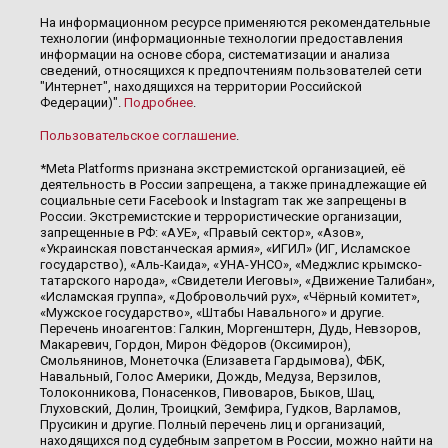
На информационном ресурсе применяются рекомендательные
технологии (информационные технологии предоставления
информации на основе сбора, систематизации и анализа
сведений, относящихся к предпочтениям пользователей сети
"Интернет", находящихся на территории Российской
Федерации)".
Подробнее
.
Пользовательское соглашение
.
*Meta Platforms признана экстремистской организацией, её
деятельность в России запрещена, а также принадлежащие ей
социальные сети Facebook и Instagram так же запрещены в
России. Экстремистские и террористические организации,
запрещенные в РФ: «АУЕ», «Правый сектор», «Азов»,
«Украинская повстанческая армия», «ИГИЛ» (ИГ, Исламское
государство), «Аль-Каида», «УНА-УНСО», «Меджлис крымско-
татарского народа», «Свидетели Иеговы», «Движение Талибан»,
«Исламская группа», «Добровольчий рух», «Чёрный комитет»,
«Мужское государство», «Штабы Навального» и другие.
Перечень иноагентов: Галкин, Моргенштерн, Дудь, Невзоров,
Макаревич, Гордон, Мирон Фёдоров (Оксимирон),
Смольянинов, Монеточка (Елизавета Гардымова), ФБК,
Навальный, Голос Америки, Дождь, Медуза, Верзилов,
Толоконникова, Понасенков, Пивоваров, Быков, Шац,
Глуховский, Долин, Троицкий, Земфира, Гудков, Варламов,
Прусикин и другие. Полный перечень лиц и организаций,
находящихся под судебным запретом в России, можно найти на