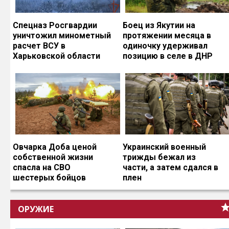
Спецназ Росгвардии
Боец из Якутии на
уничтожил минометный
протяжении месяца в
расчет ВСУ в
одиночку удерживал
Харьковской области
позицию в селе в ДНР
Овчарка Доба ценой
Украинский военный
собственной жизни
трижды бежал из
спасла на СВО
части, а затем сдался в
шестерых бойцов
плен
ОРУЖИЕ