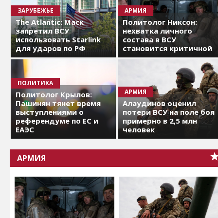
ЗАРУБЕЖЬЕ
АРМИЯ
The Atlantic: Маск
Политолог Никсон:
запретил ВСУ
нехватка личного
использовать Starlink
состава в ВСУ
для ударов по РФ
становится критичной
ПОЛИТИКА
АРМИЯ
Политолог Крылов:
Пашинян тянет время
Алаудинов оценил
выступлениями о
потери ВСУ на поле боя
референдуме по ЕС и
примерно в 2,5 млн
ЕАЭС
человек
АРМИЯ