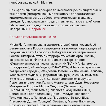
гиперссылка на сайт Sila-rf.ru.
На информационном ресурсе применяются рекомендательные
технологии (информационные технологии предоставления
информации на основе сбора, систематизации и анализа
сведений, относящихся к предпочтениям пользователей сети
"Интернет", находящихся на территории Российской
Федерации)".
Подробнее
.
Пользовательское соглашение
.
*Meta Platforms признана экстремистской организацией, её
деятельность в России запрещена, а также принадлежащие ей
социальные сети Facebook и Instagram так же запрещены в
России. Экстремистские и террористические организации,
запрещенные в РФ: «АУЕ», «Правый сектор», «Азов»,
«Украинская повстанческая армия», «ИГИЛ» (ИГ, Исламское
государство), «Аль-Каида», «УНА-УНСО», «Меджлис крымско-
татарского народа», «Свидетели Иеговы», «Движение Талибан»,
«Исламская группа», «Добровольчий рух», «Чёрный комитет»,
«Мужское государство», «Штабы Навального» и другие.
Перечень иноагентов: Галкин, Моргенштерн, Дудь, Невзоров,
Макаревич, Гордон, Мирон Фёдоров (Оксимирон),
Смольянинов, Монеточка (Елизавета Гардымова), ФБК,
Навальный, Голос Америки, Дождь, Медуза, Верзилов,
Толоконникова, Понасенков, Пивоваров, Быков, Шац,
Глуховский, Долин, Троицкий, Земфира, Гудков, Варламов,
Прусикин и другие. Полный перечень лиц и организаций,