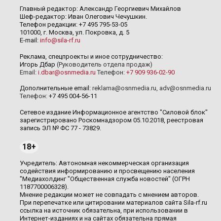
Главный редактор: Александр Георгиевич Михайлов
Шеф-редактор: Иван Олегович Чечушкин.
Телефон редакции: +7 495 795-53-05
101000, г. Москва, ул. Покровка, д. 5
E-mail:
info@sila-rf.ru
Реклама, спецпроекты и иное сотрудничество:
Игорь Дбар
(Руководитель отдела продаж)
Email:
i.dbar@osnmedia.ru
Телефон:
+7 909 936-02-90
Дополнительные email:
reklama@osnmedia.ru
,
adv@osnmedia.ru
Телефон:
+7 495 004-56-11
Сетевое издание Информационное агентство "Силовой блок"
зарегистрировано Роскомнадзором 05.10.2018, реестровая
запись ЭЛ № ФС 77 - 73829.
18+
Учредитель: Автономная некоммерческая организация
содействия информированию и просвещению населения
"Медиахолдинг "Общественная служба новостей" (ОГРН
1187700006328).
Мнение редакции может не совпадать с мнением авторов.
При перепечатке или цитировании материалов сайта Sila-rf.ru
ссылка на источник обязательна, при использовании в
Интернет-изданиях и на сайтах обязательна прямая