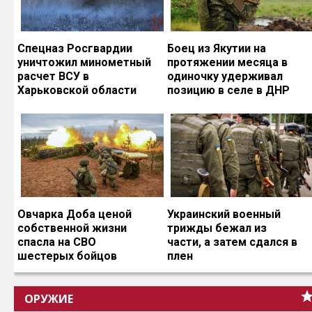
Спецназ Росгвардии
Боец из Якутии на
уничтожил минометный
протяжении месяца в
расчет ВСУ в
одиночку удерживал
Харьковской области
позицию в селе в ДНР
Овчарка Доба ценой
Украинский военный
собственной жизни
трижды бежал из
спасла на СВО
части, а затем сдался в
шестерых бойцов
плен
ОРУЖИЕ