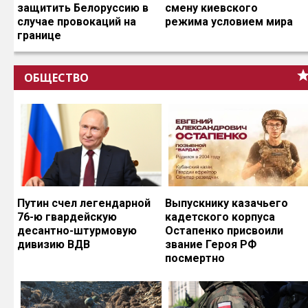
защитить Белоруссию в
смену киевского
случае провокаций на
режима условием мира
границе
ОБЩЕСТВО
Путин счел легендарной
Выпускнику казачьего
76-ю гвардейскую
кадетского корпуса
десантно-штурмовую
Остапенко присвоили
дивизию ВДВ
звание Героя РФ
посмертно