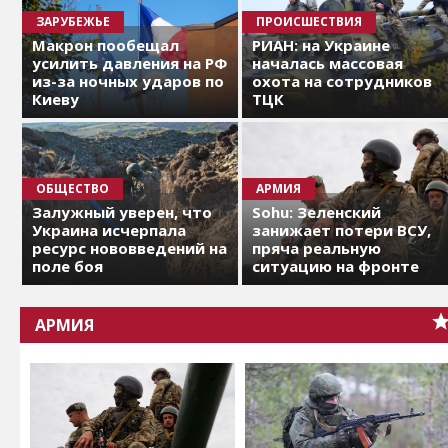
ЗАРУБЕЖЬЕ
ПРОИСШЕСТВИЯ
Макрон пообещал
РИАН: на Украине
усилить давления на РФ
началась массовая
из-за ночных ударов по
охота на сотрудников
Киеву
ТЦК
ОБЩЕСТВО
АРМИЯ
Залужный уверен, что
Sohu: Зеленский
Украина исчерпала
занижает потери ВСУ,
ресурс нововведений на
пряча реальную
поле боя
ситуацию на фронте
АРМИЯ