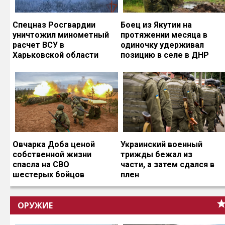
Спецназ Росгвардии
Боец из Якутии на
уничтожил минометный
протяжении месяца в
расчет ВСУ в
одиночку удерживал
Харьковской области
позицию в селе в ДНР
Овчарка Доба ценой
Украинский военный
собственной жизни
трижды бежал из
спасла на СВО
части, а затем сдался в
шестерых бойцов
плен
ОРУЖИЕ