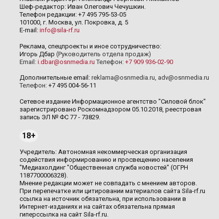
Шеф-редактор: Иван Олегович Чечушкин.
Телефон редакции: +7 495 795-53-05
101000, г. Москва, ул. Покровка, д. 5
E-mail:
info@sila-rf.ru
Реклама, спецпроекты и иное сотрудничество:
Игорь Дбар
(Руководитель отдела продаж)
Email:
i.dbar@osnmedia.ru
Телефон:
+7 909 936-02-90
Дополнительные email:
reklama@osnmedia.ru
,
adv@osnmedia.ru
Телефон:
+7 495 004-56-11
Сетевое издание Информационное агентство "Силовой блок"
зарегистрировано Роскомнадзором 05.10.2018, реестровая
запись ЭЛ № ФС 77 - 73829.
18+
Учредитель: Автономная некоммерческая организация
содействия информированию и просвещению населения
"Медиахолдинг "Общественная служба новостей" (ОГРН
1187700006328).
Мнение редакции может не совпадать с мнением авторов.
При перепечатке или цитировании материалов сайта Sila-rf.ru
ссылка на источник обязательна, при использовании в
Интернет-изданиях и на сайтах обязательна прямая
гиперссылка на сайт Sila-rf.ru.