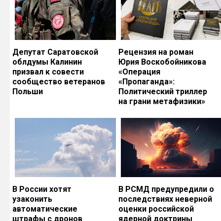
Депутат Саратовской
Рецензия на роман
облдумы Калинин
Юрия Воскобойникова
призвал к совести
«Операция
сообщество ветеранов
«Пропаганда»:
Польши
Политический триллер
на грани метафизики»
В России хотят
В РСМД предупредили о
узаконить
последствиях неверной
автоматические
оценки российской
штрафы с дронов
ядерной доктрины