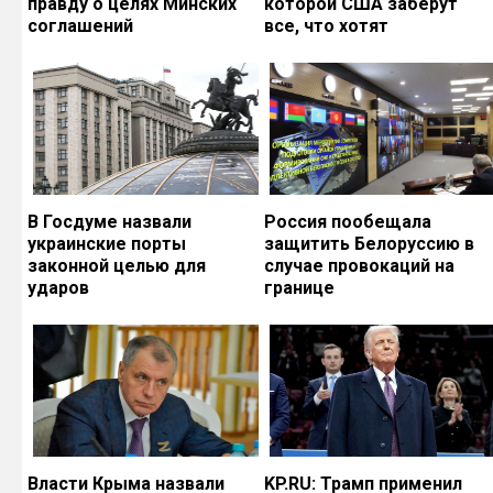
правду о целях Минских
которой США заберут
соглашений
все, что хотят
В Госдуме назвали
Россия пообещала
украинские порты
защитить Белоруссию в
законной целью для
случае провокаций на
ударов
границе
Власти Крыма назвали
KP.RU: Трамп применил