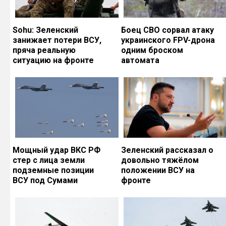
Sohu: Зеленский
Боец СВО сорвал атаку
занижает потери ВСУ,
украинского FPV-дрона
пряча реальную
одним броском
ситуацию на фронте
автомата
Мощный удар ВКС РФ
Зеленский рассказал о
стер с лица земли
довольно тяжёлом
подземные позиции
положении ВСУ на
ВСУ под Сумами
фронте