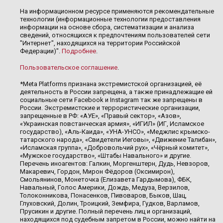
На информационном ресурсе применяются рекомендательные
технологии (информационные технологии предоставления
информации на основе сбора, систематизации и анализа
сведений, относящихся к предпочтениям пользователей сети
"Интернет", находящихся на территории Российской
Федерации)".
Подробнее
.
Пользовательское соглашение
.
*Meta Platforms признана экстремистской организацией, её
деятельность в России запрещена, а также принадлежащие ей
социальные сети Facebook и Instagram так же запрещены в
России. Экстремистские и террористические организации,
запрещенные в РФ: «АУЕ», «Правый сектор», «Азов»,
«Украинская повстанческая армия», «ИГИЛ» (ИГ, Исламское
государство), «Аль-Каида», «УНА-УНСО», «Меджлис крымско-
татарского народа», «Свидетели Иеговы», «Движение Талибан»,
«Исламская группа», «Добровольчий рух», «Чёрный комитет»,
«Мужское государство», «Штабы Навального» и другие.
Перечень иноагентов: Галкин, Моргенштерн, Дудь, Невзоров,
Макаревич, Гордон, Мирон Фёдоров (Оксимирон),
Смольянинов, Монеточка (Елизавета Гардымова), ФБК,
Навальный, Голос Америки, Дождь, Медуза, Верзилов,
Толоконникова, Понасенков, Пивоваров, Быков, Шац,
Глуховский, Долин, Троицкий, Земфира, Гудков, Варламов,
Прусикин и другие. Полный перечень лиц и организаций,
находящихся под судебным запретом в России, можно найти на