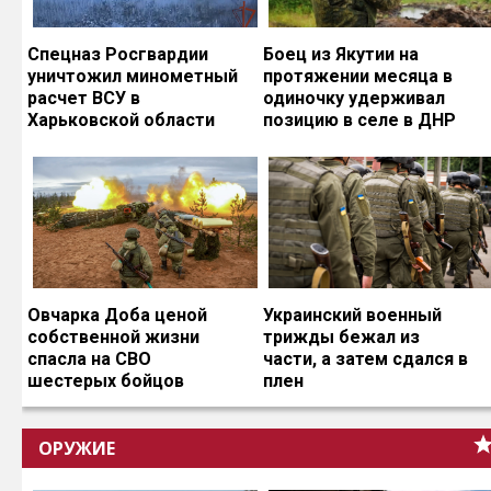
Спецназ Росгвардии
Боец из Якутии на
уничтожил минометный
протяжении месяца в
расчет ВСУ в
одиночку удерживал
Харьковской области
позицию в селе в ДНР
Овчарка Доба ценой
Украинский военный
собственной жизни
трижды бежал из
спасла на СВО
части, а затем сдался в
шестерых бойцов
плен
ОРУЖИЕ