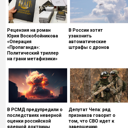
Рецензия на роман
В России хотят
Юрия Воскобойникова
узаконить
«Операция
автоматические
«Пропаганда»:
штрафы с дронов
Политический триллер
на грани метафизики»
В РСМД предупредили о
Депутат Чепа: ряд
последствиях неверной
признаков говорит о
оценки российской
том, что СВО идет к
ядерной доктрины
завершению