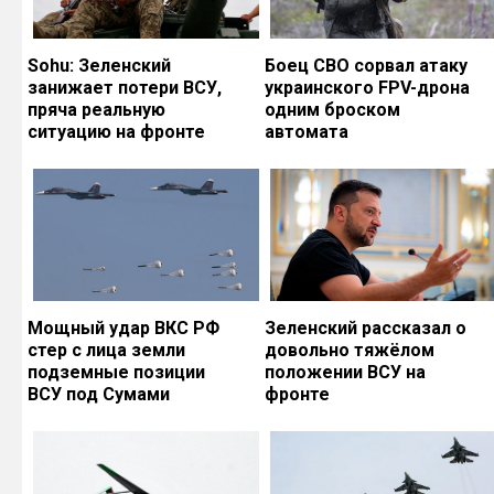
Sohu: Зеленский
Боец СВО сорвал атаку
занижает потери ВСУ,
украинского FPV-дрона
пряча реальную
одним броском
ситуацию на фронте
автомата
Мощный удар ВКС РФ
Зеленский рассказал о
стер с лица земли
довольно тяжёлом
подземные позиции
положении ВСУ на
ВСУ под Сумами
фронте