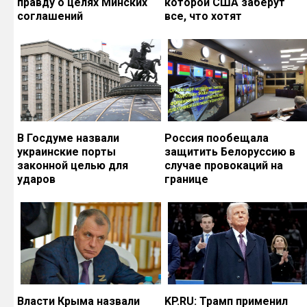
правду о целях Минских
которой США заберут
соглашений
все, что хотят
В Госдуме назвали
Россия пообещала
украинские порты
защитить Белоруссию в
законной целью для
случае провокаций на
ударов
границе
Власти Крыма назвали
KP.RU: Трамп применил