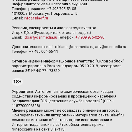
Шеф-редактор: Иван Олегович Чечушкин.
Телефон редакции: +7 495 795-53-05
101000, г. Москва, ул. Покровка, д. 5
E-mail:
info@sila-rf.ru
Реклама, спецпроекты и иное сотрудничество:
Игорь Дбар
(Руководитель отдела продаж)
Email:
i.dbar@osnmedia.ru
Телефон:
+7 909 936-02-90
Дополнительные email:
reklama@osnmedia.ru
,
adv@osnmedia.ru
Телефон:
+7 495 004-56-11
Сетевое издание Информационное агентство "Силовой блок"
зарегистрировано Роскомнадзором 05.10.2018, реестровая
запись ЭЛ № ФС 77 - 73829.
18+
Учредитель: Автономная некоммерческая организация
содействия информированию и просвещению населения
"Медиахолдинг "Общественная служба новостей" (ОГРН
1187700006328).
Мнение редакции может не совпадать с мнением авторов.
При перепечатке или цитировании материалов сайта Sila-rf.ru
ссылка на источник обязательна, при использовании в
Интернет-изданиях и на сайтах обязательна прямая
гиперссылка на сайт Sila-rf.ru.