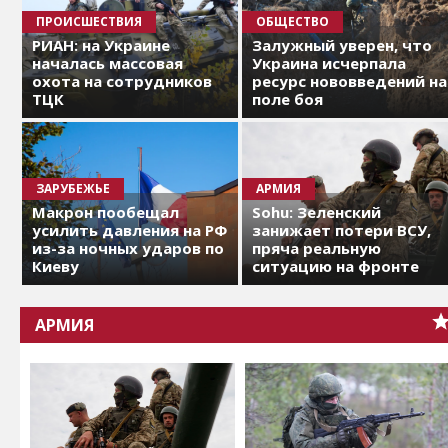
ПРОИСШЕСТВИЯ
ОБЩЕСТВО
РИАН: на Украине
Залужный уверен, что
началась массовая
Украина исчерпала
охота на сотрудников
ресурс нововведений на
ТЦК
поле боя
ЗАРУБЕЖЬЕ
АРМИЯ
Макрон пообещал
Sohu: Зеленский
усилить давления на РФ
занижает потери ВСУ,
из-за ночных ударов по
пряча реальную
Киеву
ситуацию на фронте
АРМИЯ