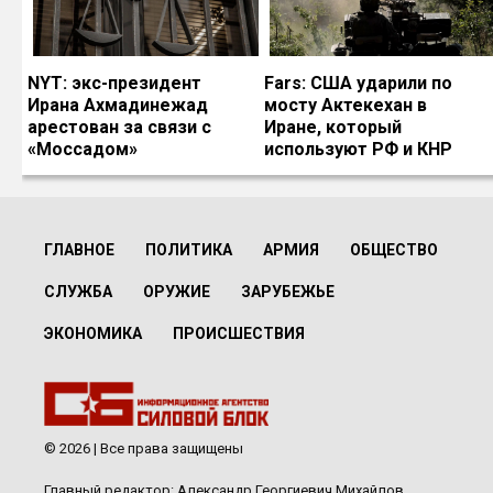
NYT: экс-президент
Fars: США ударили по
Ирана Ахмадинежад
мосту Актекехан в
арестован за связи с
Иране, который
«Моссадом»
используют РФ и КНР
ГЛАВНОЕ
ПОЛИТИКА
АРМИЯ
ОБЩЕСТВО
СЛУЖБА
ОРУЖИЕ
ЗАРУБЕЖЬЕ
ЭКОНОМИКА
ПРОИСШЕСТВИЯ
© 2026 | Все права защищены
Главный редактор: Александр Георгиевич Михайлов