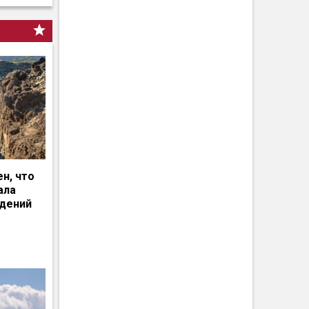
н, что
ала
едений