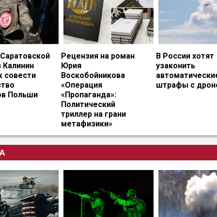
 Саратовской
Рецензия на роман
В России хотят
 Калинин
Юрия
узаконить
к совести
Воскобойникова
автоматически
тво
«Операция
штрафы с дрон
ов Польши
«Пропаганда»:
Политический
триллер на грани
метафизики»
А