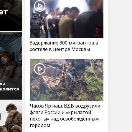
ет
Задержание 300 мигрантов в
хостеле в центре Москвы
тка
ановится
Часов Яр наш: ВДВ водрузили
флаги России и «крылатой
пехоты» над освобождённым
городом