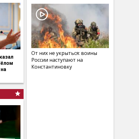
От них не укрыться: воины
казал
России наступают на
жёлом
Константиновку
 на