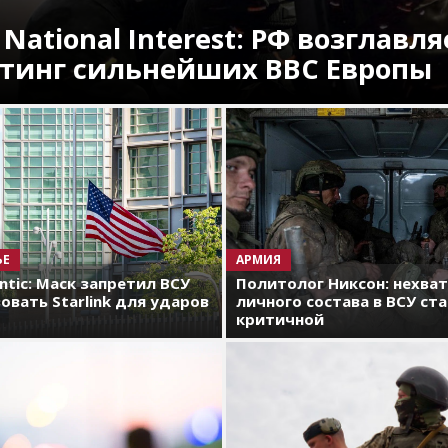
 National Interest: РФ возглавля
тинг сильнейших ВВС Европы
ЬЕ
АРМИЯ
antic: Маск запретил ВСУ
Политолог Никсон: нехва
овать Starlink для ударов
личного состава в ВСУ ст
критичной