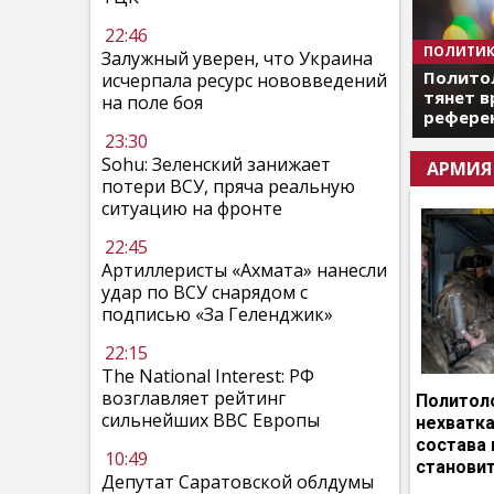
22:46
ПОЛИТИК
Залужный уверен, что Украина
Полито
исчерпала ресурс нововведений
тянет в
на поле боя
референ
23:30
Sohu: Зеленский занижает
АРМИЯ
потери ВСУ, пряча реальную
ситуацию на фронте
22:45
Артиллеристы «Ахмата» нанесли
удар по ВСУ снарядом с
подписью «За Геленджик»
22:15
The National Interest: РФ
возглавляет рейтинг
Политоло
сильнейших ВВС Европы
нехватка
состава 
10:49
становит
Депутат Саратовской облдумы