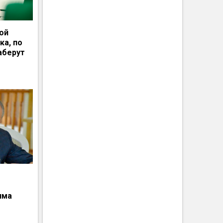
ной
ка, по
аберут
има