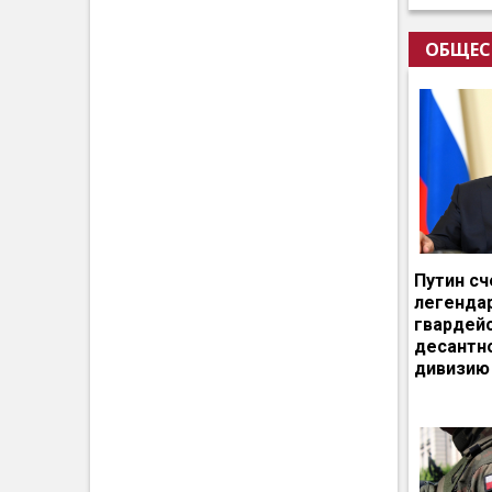
ОБЩЕС
Путин сч
легенда
гвардей
десантн
дивизию