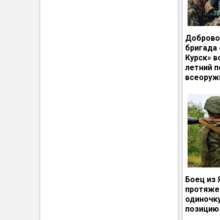
Доброво
бригада
Курск» в
летний п
всеоруж
Боец из 
протяже
одиночк
позицию 