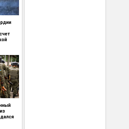
ардии
счет
кой
енный
из
сдался