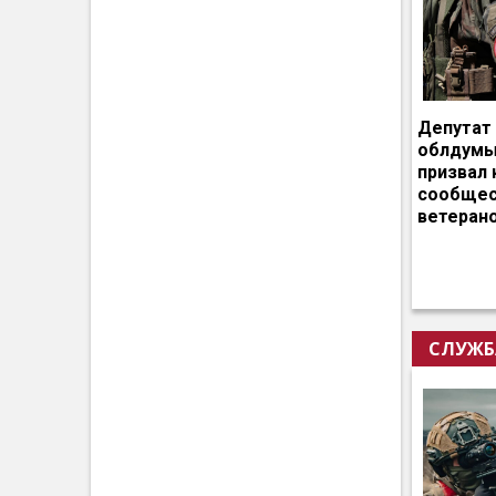
Депутат
облдумы
призвал 
сообщес
ветеран
СЛУЖБ