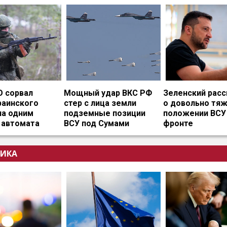
О сорвал
Мощный удар ВКС РФ
Зеленский расс
раинского
стер с лица земли
о довольно тя
на одним
подземные позиции
положении ВСУ
 автомата
ВСУ под Сумами
фронте
ИКА