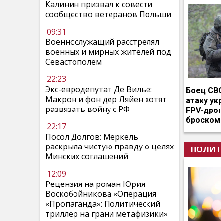
Калинин призвал к совести
сообщество ветеранов Польши
09:31
Военнослужащий расстрелял
военных и мирных жителей под
Севастополем
22:23
Экс-евродепутат Де Вилье:
Боец СВ
Макрон и фон дер Ляйен хотят
атаку ук
развязать войну с РФ
FPV-дро
броском
22:17
Посол Долгов: Меркель
раскрыла чистую правду о целях
ПОЛИТ
Минских соглашений
12:09
Рецензия на роман Юрия
Воскобойникова «Операция
«Пропаганда»: Политический
триллер на грани метафизики»