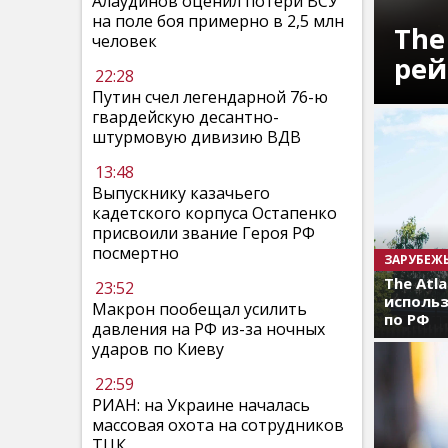
Алаудинов оценил потери ВСУ
на поле боя примерно в 2,5 млн
The
человек
рей
22:28
Путин счел легендарной 76-ю
гвардейскую десантно-
штурмовую дивизию ВДВ
13:48
Выпускнику казачьего
кадетского корпуса Остапенко
присвоили звание Героя РФ
посмертно
ЗАРУБЕЖ
The Atl
23:52
использ
Макрон пообещал усилить
по РФ
давления на РФ из-за ночных
ударов по Киеву
22:59
РИАН: на Украине началась
массовая охота на сотрудников
ТЦК