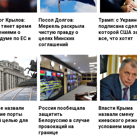
ог Крылов:
Посол Долгов:
Трамп: с Украи
 тянет время
Меркель раскрыла
подписана сдел
ениями о
чистую правду о
которой США з
думе по ЕС и
целях Минских
все, что хотят
соглашений
е назвали
Россия пообещала
Власти Крыма
кие порты
защитить
назвали смену
й целью для
Белоруссию в случае
киевского реж
провокаций на
условием мира
границе