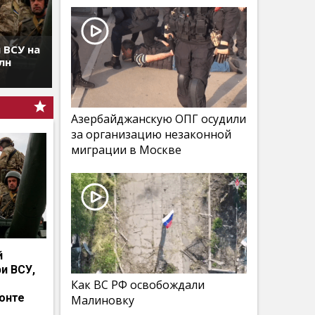
 ВСУ на
лн
Азербайджанскую ОПГ осудили
за организацию незаконной
миграции в Москве
й
и ВСУ,
Как ВС РФ освобождали
онте
Малиновку