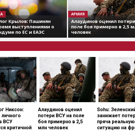
А
АРМИЯ
лог Крылов: Пашинян
Алаудинов оценил потери
ремя выступлениями о
поле боя примерно в 2,5 м
думе по ЕС и ЕАЭС
человек
г Никсон:
Алаудинов оценил
Sohu: Зеленски
 личного
потери ВСУ на поле
занижает потер
в ВСУ
боя примерно в 2,5
пряча реальную
ся критичной
млн человек
ситуацию на фр