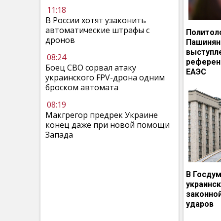
11:18
В России хотят узаконить
автоматические штрафы с
Политол
дронов
Пашинян
выступл
08:24
референ
Боец СВО сорвал атаку
ЕАЭС
украинского FPV-дрона одним
броском автомата
08:19
Макгрегор предрек Украине
конец даже при новой помощи
Запада
В Госдум
украинс
законно
ударов