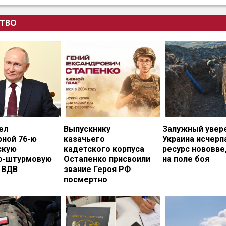
ТВО
ел
Выпускнику
Залужный увере
рной 76-ю
казачьего
Украина исчерп
скую
кадетского корпуса
ресурс нововв
о-штурмовую
Остапенко присвоили
на поле боя
 ВДВ
звание Героя РФ
посмертно