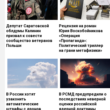
Депутат Саратовской
Рецензия на роман
облдумы Калинин
Юрия Воскобойникова
призвал к совести
«Операция
сообщество ветеранов
«Пропаганда»:
Польши
Политический триллер
на грани метафизики»
В России хотят
В РСМД предупредили о
узаконить
последствиях неверной
автоматические
оценки российской
штрафы с дронов
ядерной доктрины