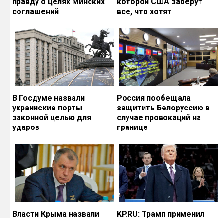
правду о целях Минских
которой США заберут
соглашений
все, что хотят
В Госдуме назвали
Россия пообещала
украинские порты
защитить Белоруссию в
законной целью для
случае провокаций на
ударов
границе
Власти Крыма назвали
KP.RU: Трамп применил