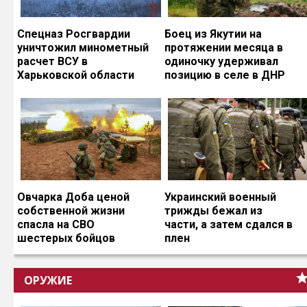
Спецназ Росгвардии
Боец из Якутии на
уничтожил минометный
протяжении месяца в
расчет ВСУ в
одиночку удерживал
Харьковской области
позицию в селе в ДНР
Овчарка Доба ценой
Украинский военный
собственной жизни
трижды бежал из
спасла на СВО
части, а затем сдался в
шестерых бойцов
плен
ОРУЖИЕ