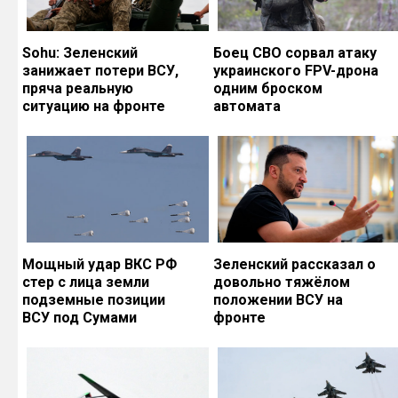
Sohu: Зеленский
Боец СВО сорвал атаку
занижает потери ВСУ,
украинского FPV-дрона
пряча реальную
одним броском
ситуацию на фронте
автомата
Мощный удар ВКС РФ
Зеленский рассказал о
стер с лица земли
довольно тяжёлом
подземные позиции
положении ВСУ на
ВСУ под Сумами
фронте