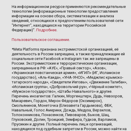
На информационном ресурсе применяются рекомендательные
технологии (информационные технологии предоставления
информации на основе сбора, систематизации и анализа
сведений, относящихся к предпочтениям пользователей сети
"Интернет", находящихся на территории Российской
Федерации)".
Подробнее
.
Пользовательское соглашение
.
*Meta Platforms признана экстремистской организацией, её
деятельность в России запрещена, а также принадлежащие ей
социальные сети Facebook и Instagram так же запрещены в
России. Экстремистские и террористические организации,
запрещенные в РФ: «АУЕ», «Правый сектор», «Азов»,
«Украинская повстанческая армия», «ИГИЛ» (ИГ, Исламское
государство), «Аль-Каида», «УНА-УНСО», «Меджлис крымско-
татарского народа», «Свидетели Иеговы», «Движение Талибан»,
«Исламская группа», «Добровольчий рух», «Чёрный комитет»,
«Мужское государство», «Штабы Навального» и другие.
Перечень иноагентов: Галкин, Моргенштерн, Дудь, Невзоров,
Макаревич, Гордон, Мирон Фёдоров (Оксимирон),
Смольянинов, Монеточка (Елизавета Гардымова), ФБК,
Навальный, Голос Америки, Дождь, Медуза, Верзилов,
Толоконникова, Понасенков, Пивоваров, Быков, Шац,
Глуховский, Долин, Троицкий, Земфира, Гудков, Варламов,
Прусикин и другие. Полный перечень лиц и организаций,
находящихся под судебным запретом в России, можно найти на