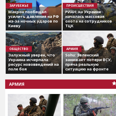
ЗАРУБЕЖЬЕ
ПРОИСШЕСТВИЯ
Макрон пообещал
РИАН: на Украине
усилить давления на РФ
началась массовая
из-за ночных ударов по
охота на сотрудников
Киеву
ТЦК
ОБЩЕСТВО
АРМИЯ
Залужный уверен, что
Sohu: Зеленский
Украина исчерпала
занижает потери ВСУ,
ресурс нововведений на
пряча реальную
поле боя
ситуацию на фронте
АРМИЯ