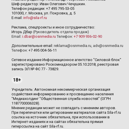
Шеф-редактор: Иван Олегович Чечушкин.
Телефон редакции: +7 495 795-53-05
101000, г. Москва, ул. Покровка, д. 5
E-mail:
info@sila-rf.ru
Реклама, спецпроекты и иное сотрудничество:
Игорь Дбар
(Руководитель отдела продаж)
Email:
i.dbar@osnmedia.ru
Телефон:
+7 909 936-02-90
Дополнительные email:
reklama@osnmedia.ru
,
adv@osnmedia.ru
Телефон:
+7 495 004-56-11
Сетевое издание Информационное агентство "Силовой блок"
зарегистрировано Роскомнадзором 05.10.2018, реестровая
запись ЭЛ № ФС 77 - 73829.
18+
Учредитель: Автономная некоммерческая организация
содействия информированию и просвещению населения
"Медиахолдинг "Общественная служба новостей" (ОГРН
1187700006328).
Мнение редакции может не совпадать с мнением авторов.
При перепечатке или цитировании материалов сайта Sila-rf.ru
ссылка на источник обязательна, при использовании в
Интернет-изданиях и на сайтах обязательна прямая
гиперссылка на сайт Sila-rf.ru.