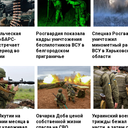
льческая
Росгвардия показала
Спецназ Росгв
 «БАРС-
кадры уничтожения
уничтожил
стречает
беспилотников ВСУ в
минометный ра
ериод во
белгородском
ВСУ в Харьковс
ии
приграничье
области
Якутии на
Овчарка Доба ценой
Украинский во
нии месяца в
собственной жизни
трижды бежал 
у удерживал
спасла на СВО
части, а затем 