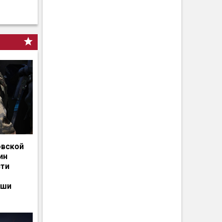
овской
ин
сти
ьши