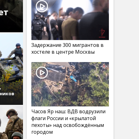
ет
Задержание 300 мигрантов в
хостеле в центре Москвы
ь
дников
Часов Яр наш: ВДВ водрузили
флаги России и «крылатой
пехоты» над освобождённым
городом