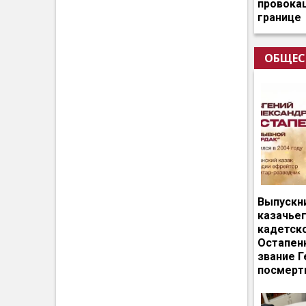
провокац
границе
ОБЩЕС
Выпускн
казачье
кадетск
Остапен
звание Г
посмерт