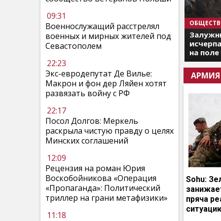
09:31
ОБЩЕСТВ
Военнослужащий расстрелял
Залужны
военных и мирных жителей под
исчерпа
Севастополем
на поле
22:23
Экс-евродепутат Де Вилье:
АРМИЯ
Макрон и фон дер Ляйен хотят
развязать войну с РФ
22:17
Посол Долгов: Меркель
раскрыла чистую правду о целях
Минских соглашений
12:09
Рецензия на роман Юрия
Воскобойникова «Операция
Sohu: Зе
«Пропаганда»: Политический
занижает
триллер на грани метафизики»
пряча р
ситуаци
11:18