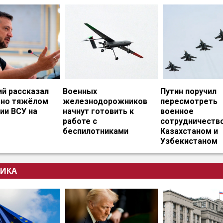
ий рассказал
Военных
Путин поручил
ьно тяжёлом
железнодорожников
пересмотреть
ии ВСУ на
начнут готовить к
военное
работе с
сотрудничество
беспилотниками
Казахстаном и
Узбекистаном
ИКА