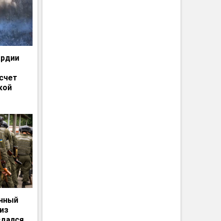
ардии
счет
кой
енный
из
сдался