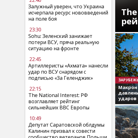
22:46
Залужный уверен, что Украина
The
исчерпала ресурс нововведений
рей
на поле боя
23:30
Sohu: Зеленский занижает
потери ВСУ, пряча реальную
ситуацию на фронте
22:45
Артиллеристы «Ахмата» нанесли
удар по ВСУ снарядом с
подписью «За Геленджик»
ЗАРУБЕЖ
Макрон
22:15
давлени
The National Interest: РФ
ударов 
возглавляет рейтинг
сильнейших ВВС Европы
10:49
Депутат Саратовской облдумы
Калинин призвал к совести
сообщество ветеранов Польши