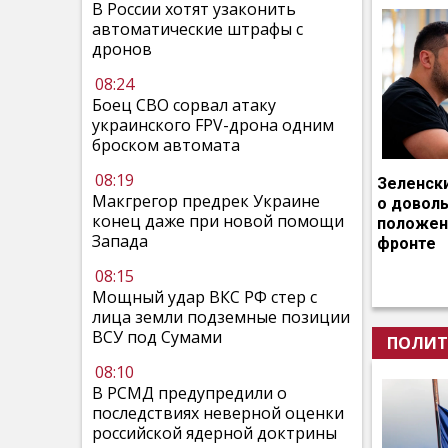
В России хотят узаконить
автоматические штрафы с
дронов
08:24
Боец СВО сорвал атаку
украинского FPV-дрона одним
броском автомата
08:19
Зеленск
Макгрегор предрек Украине
о довол
конец даже при новой помощи
положен
Запада
фронте
08:15
Мощный удар ВКС РФ стер с
лица земли подземные позиции
ВСУ под Сумами
ПОЛИТ
08:10
В РСМД предупредили о
последствиях неверной оценки
российской ядерной доктрины