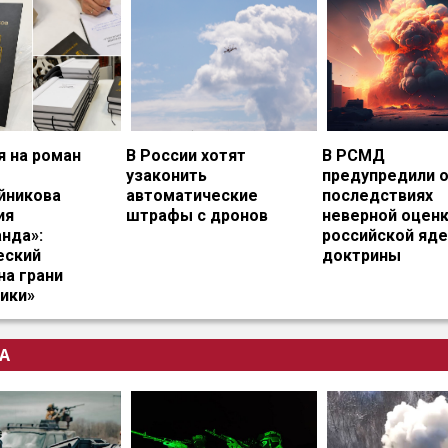
я на роман
В России хотят
В РСМД
узаконить
предупредили 
йникова
автоматические
последствиях
ия
штрафы с дронов
неверной оцен
нда»:
российской яд
еский
доктрины
на грани
ики»
А