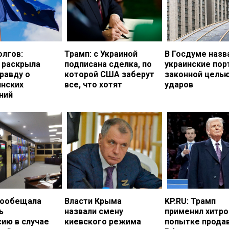
олгов:
Трамп: с Украиной
В Госдуме назв
 раскрыла
подписана сделка, по
украинские по
равду о
которой США заберут
законной цель
инских
все, что хотят
ударов
ний
пообещала
Власти Крыма
KP.RU: Трамп
ь
назвали смену
применил хитро
ию в случае
киевского режима
попытке прода