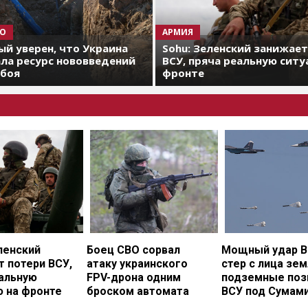
О
АРМИЯ
й уверен, что Украина
Sohu: Зеленский занижае
ла ресурс нововведений
ВСУ, пряча реальную ситу
 боя
фронте
ленский
Боец СВО сорвал
Мощный удар В
 потери ВСУ,
атаку украинского
стер с лица зе
еальную
FPV-дрона одним
подземные поз
ю на фронте
броском автомата
ВСУ под Сумам