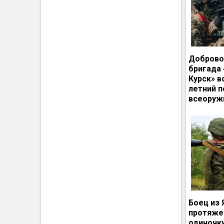
Доброво
бригада
Курск» в
летний п
всеоруж
Боец из 
протяже
одиночк