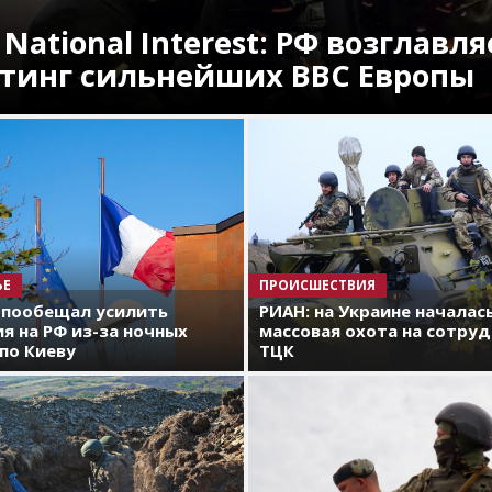
 National Interest: РФ возглавля
тинг сильнейших ВВС Европы
ЬЕ
ПРОИСШЕСТВИЯ
 пообещал усилить
РИАН: на Украине началас
я на РФ из-за ночных
массовая охота на сотру
по Киеву
ТЦК