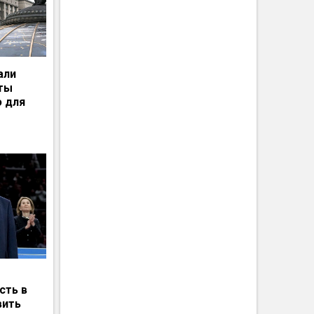
али
рты
ю для
сть в
вить