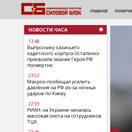
ГЛАВНОЕ
ПОЛИТИ
НОВОСТИ ЧАСА
13:48
Выпускнику казачьего
кадетского корпуса Остапенко
присвоили звание Героя РФ
посмертно
23:52
Макрон пообещал усилить
давления на РФ из-за ночных
ударов по Киеву
22:59
РИАН: на Украине началась
массовая охота на сотрудников
ТЦК