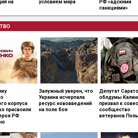
ий на
условием мира
РФ «адскими
санкциями»
ТВО
ику
Залужный уверен, что
Депутат Сарат
го
Украина исчерпала
облдумы Калин
ого корпуса
ресурс нововведений
призвал к сове
ко присвоили
на поле боя
сообщество
ероя РФ
ветеранов Пол
но