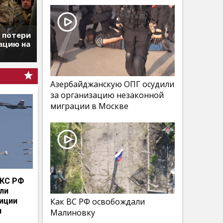
т потери
ацию на
Азербайджанскую ОПГ осудили
за организацию незаконной
миграции в Москве
КС РФ
мли
иции
Как ВС РФ освобождали
и
Малиновку