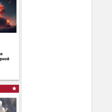
о
ки
ерной