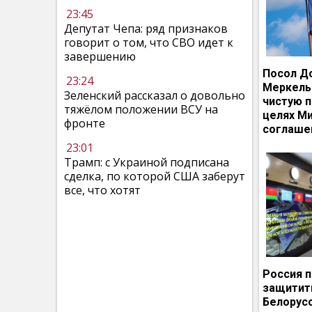
23:45
Депутат Чепа: ряд признаков
говорит о том, что СВО идет к
завершению
Посол Д
23:24
Меркель
Зеленский рассказал о довольно
чистую п
тяжёлом положении ВСУ на
целях М
фронте
соглаше
23:01
Трамп: с Украиной подписана
сделка, по которой США заберут
все, что хотят
Россия 
защитит
Белорусс