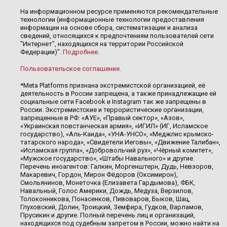
На информационном ресурсе применяются рекомендательные
технологии (информационные технологии предоставления
информации на основе сбора, систематизации и анализа
сведений, относящихся к предпочтениям пользователей сети
"Интернет", находящихся на территории Российской
Федерации)".
Подробнее
.
Пользовательское соглашение
.
*Meta Platforms признана экстремистской организацией, её
деятельность в России запрещена, а также принадлежащие ей
социальные сети Facebook и Instagram так же запрещены в
России. Экстремистские и террористические организации,
запрещенные в РФ: «АУЕ», «Правый сектор», «Азов»,
«Украинская повстанческая армия», «ИГИЛ» (ИГ, Исламское
государство), «Аль-Каида», «УНА-УНСО», «Меджлис крымско-
татарского народа», «Свидетели Иеговы», «Движение Талибан»,
«Исламская группа», «Добровольчий рух», «Чёрный комитет»,
«Мужское государство», «Штабы Навального» и другие.
Перечень иноагентов: Галкин, Моргенштерн, Дудь, Невзоров,
Макаревич, Гордон, Мирон Фёдоров (Оксимирон),
Смольянинов, Монеточка (Елизавета Гардымова), ФБК,
Навальный, Голос Америки, Дождь, Медуза, Верзилов,
Толоконникова, Понасенков, Пивоваров, Быков, Шац,
Глуховский, Долин, Троицкий, Земфира, Гудков, Варламов,
Прусикин и другие. Полный перечень лиц и организаций,
находящихся под судебным запретом в России, можно найти на