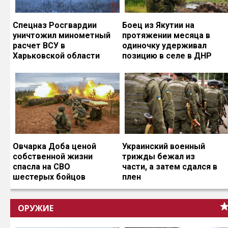
Спецназ Росгвардии
Боец из Якутии на
уничтожил минометный
протяжении месяца в
расчет ВСУ в
одиночку удерживал
Харьковской области
позицию в селе в ДНР
Овчарка Доба ценой
Украинский военный
собственной жизни
трижды бежал из
спасла на СВО
части, а затем сдался в
шестерых бойцов
плен
ОРУЖИЕ