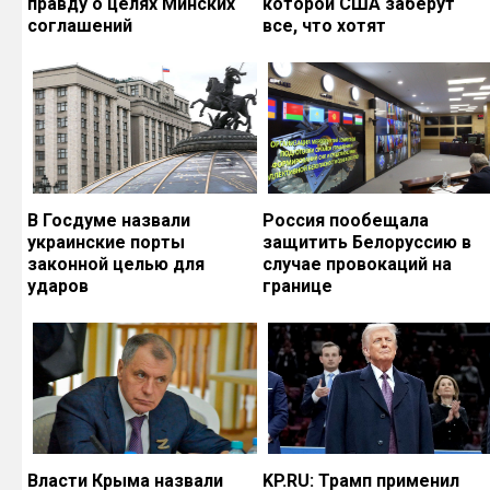
правду о целях Минских
которой США заберут
соглашений
все, что хотят
В Госдуме назвали
Россия пообещала
украинские порты
защитить Белоруссию в
законной целью для
случае провокаций на
ударов
границе
Власти Крыма назвали
KP.RU: Трамп применил