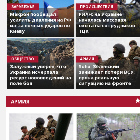
ЗАРУБЕЖЬЕ
ПРОИСШЕСТВИЯ
Макрон пообещал
РИАН: на Украине
усилить давления на РФ
началась массовая
из-за ночных ударов по
охота на сотрудников
Киеву
ТЦК
ОБЩЕСТВО
АРМИЯ
Залужный уверен, что
Sohu: Зеленский
Украина исчерпала
занижает потери ВСУ,
ресурс нововведений на
пряча реальную
поле боя
ситуацию на фронте
АРМИЯ