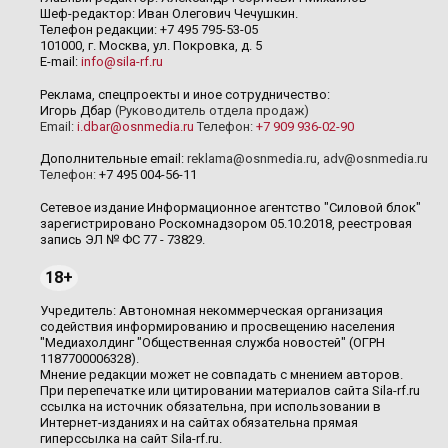
Шеф-редактор: Иван Олегович Чечушкин.
Телефон редакции: +7 495 795-53-05
101000, г. Москва, ул. Покровка, д. 5
E-mail:
info@sila-rf.ru
Реклама, спецпроекты и иное сотрудничество:
Игорь Дбар
(Руководитель отдела продаж)
Email:
i.dbar@osnmedia.ru
Телефон:
+7 909 936-02-90
Дополнительные email:
reklama@osnmedia.ru
,
adv@osnmedia.ru
Телефон:
+7 495 004-56-11
Сетевое издание Информационное агентство "Силовой блок"
зарегистрировано Роскомнадзором 05.10.2018, реестровая
запись ЭЛ № ФС 77 - 73829.
18+
Учредитель: Автономная некоммерческая организация
содействия информированию и просвещению населения
"Медиахолдинг "Общественная служба новостей" (ОГРН
1187700006328).
Мнение редакции может не совпадать с мнением авторов.
При перепечатке или цитировании материалов сайта Sila-rf.ru
ссылка на источник обязательна, при использовании в
Интернет-изданиях и на сайтах обязательна прямая
гиперссылка на сайт Sila-rf.ru.