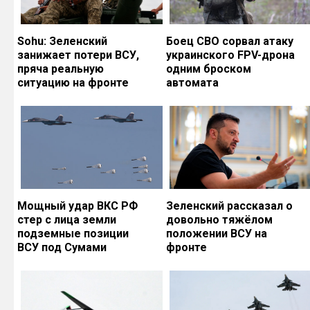
Sohu: Зеленский
Боец СВО сорвал атаку
занижает потери ВСУ,
украинского FPV-дрона
пряча реальную
одним броском
ситуацию на фронте
автомата
Мощный удар ВКС РФ
Зеленский рассказал о
стер с лица земли
довольно тяжёлом
подземные позиции
положении ВСУ на
ВСУ под Сумами
фронте