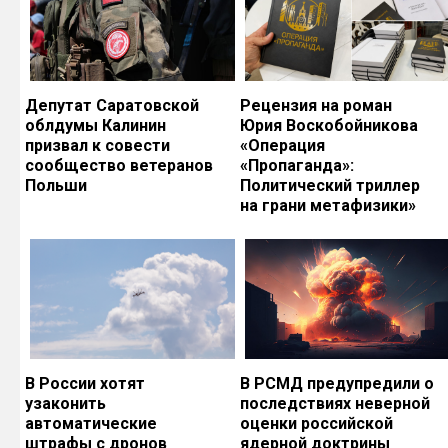
Депутат Саратовской
Рецензия на роман
облдумы Калинин
Юрия Воскобойникова
призвал к совести
«Операция
сообщество ветеранов
«Пропаганда»:
Польши
Политический триллер
на грани метафизики»
В России хотят
В РСМД предупредили о
узаконить
последствиях неверной
автоматические
оценки российской
штрафы с дронов
ядерной доктрины