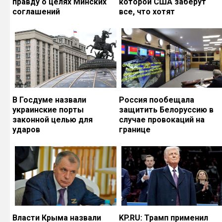
правду о целях Минских
которой США заберут
соглашений
все, что хотят
В Госдуме назвали
Россия пообещала
украинские порты
защитить Белоруссию в
законной целью для
случае провокаций на
ударов
границе
Власти Крыма назвали
KP.RU: Трамп применил