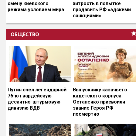
смену киевского
хитрость в попытке
режима условием мира
продавить РФ «адскими
санкциями»
ОБЩЕСТВО
Путин счел легендарной
Выпускнику казачьего
76-ю гвардейскую
кадетского корпуса
десантно-штурмовую
Остапенко присвоили
дивизию ВДВ
звание Героя РФ
посмертно