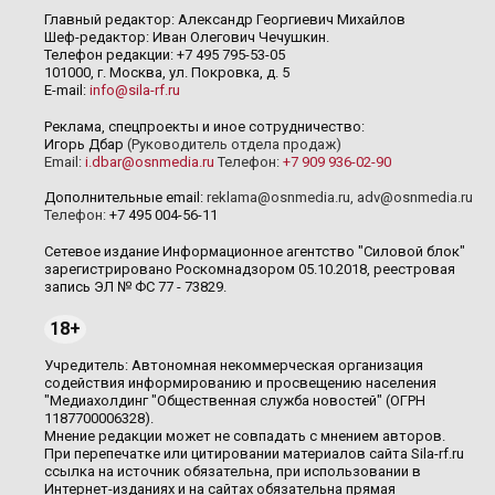
Главный редактор: Александр Георгиевич Михайлов
Шеф-редактор: Иван Олегович Чечушкин.
Телефон редакции: +7 495 795-53-05
101000, г. Москва, ул. Покровка, д. 5
E-mail:
info@sila-rf.ru
Реклама, спецпроекты и иное сотрудничество:
Игорь Дбар
(Руководитель отдела продаж)
Email:
i.dbar@osnmedia.ru
Телефон:
+7 909 936-02-90
Дополнительные email:
reklama@osnmedia.ru
,
adv@osnmedia.ru
Телефон:
+7 495 004-56-11
Сетевое издание Информационное агентство "Силовой блок"
зарегистрировано Роскомнадзором 05.10.2018, реестровая
запись ЭЛ № ФС 77 - 73829.
18+
Учредитель: Автономная некоммерческая организация
содействия информированию и просвещению населения
"Медиахолдинг "Общественная служба новостей" (ОГРН
1187700006328).
Мнение редакции может не совпадать с мнением авторов.
При перепечатке или цитировании материалов сайта Sila-rf.ru
ссылка на источник обязательна, при использовании в
Интернет-изданиях и на сайтах обязательна прямая