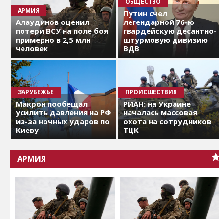
ОБЩЕСТВО
АРМИЯ
Путин счел
Алаудинов оценил
легендарной 76-ю
потери ВСУ на поле боя
гвардейскую десантно-
примерно в 2,5 млн
штурмовую дивизию
человек
ВДВ
ЗАРУБЕЖЬЕ
ПРОИСШЕСТВИЯ
Макрон пообещал
РИАН: на Украине
усилить давления на РФ
началась массовая
из-за ночных ударов по
охота на сотрудников
Киеву
ТЦК
АРМИЯ