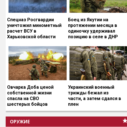
Спецназ Росгвардии
Боец из Якутии на
уничтожил минометный
протяжении месяца в
расчет ВСУ в
одиночку удерживал
Харьковской области
позицию в селе в ДНР
Овчарка Доба ценой
Украинский военный
собственной жизни
трижды бежал из
спасла на СВО
части, а затем сдался в
шестерых бойцов
плен
ОРУЖИЕ