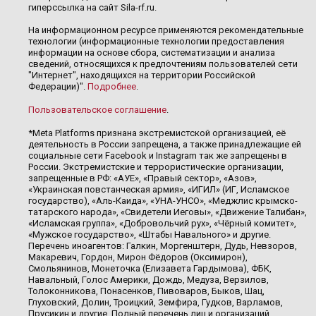
гиперссылка на сайт Sila-rf.ru.
На информационном ресурсе применяются рекомендательные
технологии (информационные технологии предоставления
информации на основе сбора, систематизации и анализа
сведений, относящихся к предпочтениям пользователей сети
"Интернет", находящихся на территории Российской
Федерации)".
Подробнее
.
Пользовательское соглашение
.
*Meta Platforms признана экстремистской организацией, её
деятельность в России запрещена, а также принадлежащие ей
социальные сети Facebook и Instagram так же запрещены в
России. Экстремистские и террористические организации,
запрещенные в РФ: «АУЕ», «Правый сектор», «Азов»,
«Украинская повстанческая армия», «ИГИЛ» (ИГ, Исламское
государство), «Аль-Каида», «УНА-УНСО», «Меджлис крымско-
татарского народа», «Свидетели Иеговы», «Движение Талибан»,
«Исламская группа», «Добровольчий рух», «Чёрный комитет»,
«Мужское государство», «Штабы Навального» и другие.
Перечень иноагентов: Галкин, Моргенштерн, Дудь, Невзоров,
Макаревич, Гордон, Мирон Фёдоров (Оксимирон),
Смольянинов, Монеточка (Елизавета Гардымова), ФБК,
Навальный, Голос Америки, Дождь, Медуза, Верзилов,
Толоконникова, Понасенков, Пивоваров, Быков, Шац,
Глуховский, Долин, Троицкий, Земфира, Гудков, Варламов,
Прусикин и другие. Полный перечень лиц и организаций,