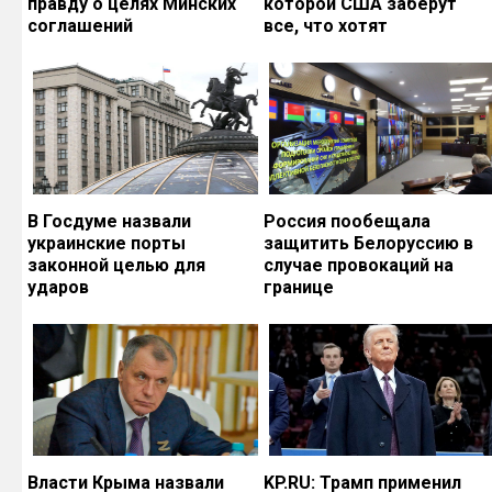
правду о целях Минских
которой США заберут
соглашений
все, что хотят
В Госдуме назвали
Россия пообещала
украинские порты
защитить Белоруссию в
законной целью для
случае провокаций на
ударов
границе
Власти Крыма назвали
KP.RU: Трамп применил