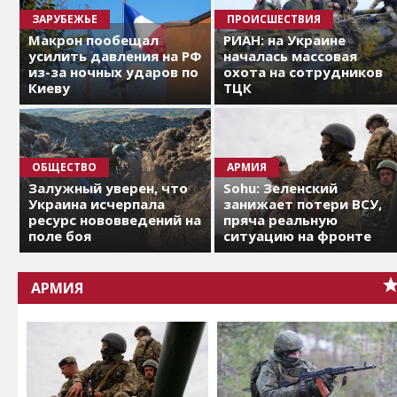
ЗАРУБЕЖЬЕ
ПРОИСШЕСТВИЯ
Макрон пообещал
РИАН: на Украине
усилить давления на РФ
началась массовая
из-за ночных ударов по
охота на сотрудников
Киеву
ТЦК
ОБЩЕСТВО
АРМИЯ
Залужный уверен, что
Sohu: Зеленский
Украина исчерпала
занижает потери ВСУ,
ресурс нововведений на
пряча реальную
поле боя
ситуацию на фронте
АРМИЯ