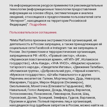
На информационном ресурсе применяются рекомендательные
технологии (информационные технологии предоставления
информации на основе сбора, систематизации и анализа
сведений, относящихся к предпочтениям пользователей сети
"Интернет", находящихся на территории Российской
Федерации)".
Подробнее
.
Пользовательское соглашение
.
*Meta Platforms признана экстремистской организацией, её
деятельность в России запрещена, а также принадлежащие ей
социальные сети Facebook и Instagram так же запрещены в
России. Экстремистские и террористические организации,
запрещенные в РФ: «АУЕ», «Правый сектор», «Азов»,
«Украинская повстанческая армия», «ИГИЛ» (ИГ, Исламское
государство), «Аль-Каида», «УНА-УНСО», «Меджлис крымско-
татарского народа», «Свидетели Иеговы», «Движение Талибан»,
«Исламская группа», «Добровольчий рух», «Чёрный комитет»,
«Мужское государство», «Штабы Навального» и другие.
Перечень иноагентов: Галкин, Моргенштерн, Дудь, Невзоров,
Макаревич, Гордон, Мирон Фёдоров (Оксимирон),
Смольянинов, Монеточка (Елизавета Гардымова), ФБК,
Навальный, Голос Америки, Дождь, Медуза, Верзилов,
Толоконникова, Понасенков, Пивоваров, Быков, Шац,
Глуховский, Долин, Троицкий, Земфира, Гудков, Варламов,
Прусикин и другие. Полный перечень лиц и организаций,
находящихся под судебным запретом в России, можно найти на