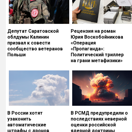
Депутат Саратовской
Рецензия на роман
облдумы Калинин
Юрия Воскобойникова
призвал к совести
«Операция
сообщество ветеранов
«Пропаганда»:
Польши
Политический триллер
на грани метафизики»
В России хотят
В РСМД предупредили о
узаконить
последствиях неверной
автоматические
оценки российской
штрафы с дронов
ядерной доктрины