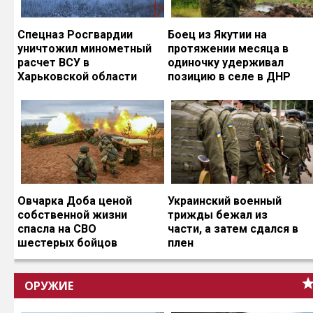
Спецназ Росгвардии
Боец из Якутии на
уничтожил минометный
протяжении месяца в
расчет ВСУ в
одиночку удерживал
Харьковской области
позицию в селе в ДНР
Овчарка Доба ценой
Украинский военный
собственной жизни
трижды бежал из
спасла на СВО
части, а затем сдался в
шестерых бойцов
плен
ОРУЖИЕ