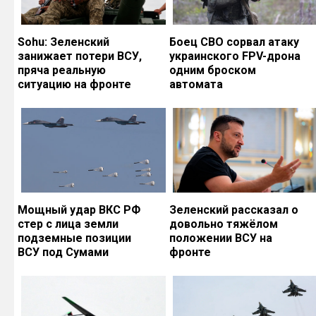
Sohu: Зеленский
Боец СВО сорвал атаку
занижает потери ВСУ,
украинского FPV-дрона
пряча реальную
одним броском
ситуацию на фронте
автомата
Мощный удар ВКС РФ
Зеленский рассказал о
стер с лица земли
довольно тяжёлом
подземные позиции
положении ВСУ на
ВСУ под Сумами
фронте