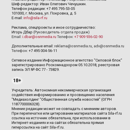
Шеф-редактор: Иван Олегович Чечушкин.
Телефон редакции: +7 495 795-53-05
101000, г. Москва, ул. Покровка, д. 5
E-mail:
info@sila-rf.ru
Реклама, спецпроекты и иное сотрудничество:
Игорь Дбар
(Руководитель отдела продаж)
Email:
i.dbar@osnmedia.ru
Телефон:
+7 909 936-02-90
Дополнительные email:
reklama@osnmedia.ru
,
adv@osnmedia.ru
Телефон:
+7 495 004-56-11
Сетевое издание Информационное агентство "Силовой блок"
зарегистрировано Роскомнадзором 05.10.2018, реестровая
запись ЭЛ № ФС 77 - 73829.
18+
Учредитель: Автономная некоммерческая организация
содействия информированию и просвещению населения
"Медиахолдинг "Общественная служба новостей" (ОГРН
1187700006328).
Мнение редакции может не совпадать с мнением авторов.
При перепечатке или цитировании материалов сайта Sila-rf.ru
ссылка на источник обязательна, при использовании в
Интернет-изданиях и на сайтах обязательна прямая
гиперссылка на сайт Sila-rf.ru.