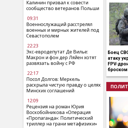
Калинин призвал к совести
сообщество ветеранов Польши
09:31
Военнослужащий расстрелял
военных и мирных жителей под
Севастополем
22:23
Экс-евродепутат Де Вилье:
Боец СВ
Макрон и фон дер Ляйен хотят
атаку ук
развязать войну с РФ
FPV-дро
броском
22:17
Посол Долгов: Меркель
раскрыла чистую правду о целях
ПОЛИТ
Минских соглашений
12:09
Рецензия на роман Юрия
Воскобойникова «Операция
«Пропаганда»: Политический
триллер на грани метафизики»