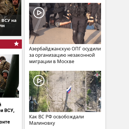
 ВСУ на
лн
Азербайджанскую ОПГ осудили
за организацию незаконной
миграции в Москве
й
и ВСУ,
Как ВС РФ освобождали
онте
Малиновку