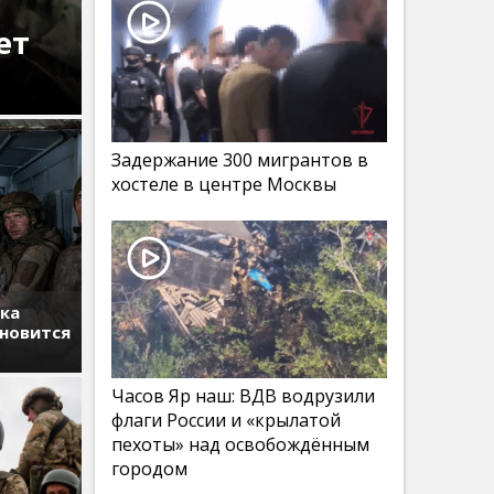
ет
Задержание 300 мигрантов в
хостеле в центре Москвы
тка
ановится
Часов Яр наш: ВДВ водрузили
флаги России и «крылатой
пехоты» над освобождённым
городом