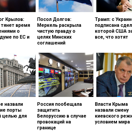
ог Крылов:
Посол Долгов:
Трамп: с Украи
 тянет время
Меркель раскрыла
подписана сдел
ениями о
чистую правду о
которой США з
думе по ЕС и
целях Минских
все, что хотят
соглашений
е назвали
Россия пообещала
Власти Крыма
кие порты
защитить
назвали смену
й целью для
Белоруссию в случае
киевского реж
провокаций на
условием мира
границе