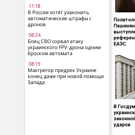
11:18
В России хотят узаконить
автоматические штрафы с
Политол
дронов
Пашинян
выступл
08:24
референ
Боец СВО сорвал атаку
ЕАЭС
украинского FPV-дрона одним
броском автомата
08:19
Макгрегор предрек Украине
конец даже при новой помощи
Запада
В Госдум
украинс
законно
ударов