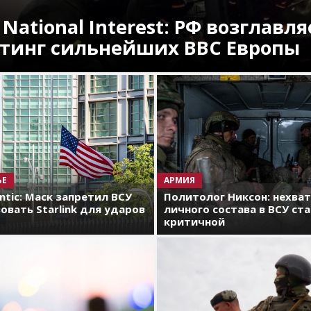
 National Interest: РФ возглавля
тинг сильнейших ВВС Европы
ЬЕ
АРМИЯ
antic: Маск запретил ВСУ
Политолог Никсон: нехва
овать Starlink для ударов
личного состава в ВСУ ст
критичной