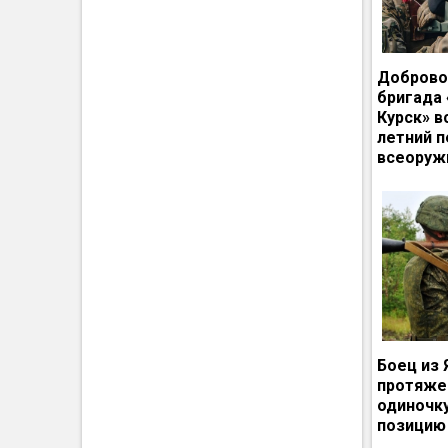
Доброво
бригада
Курск» в
летний п
всеоруж
Боец из 
протяже
одиночк
позицию 