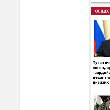
ОБЩЕС
Путин сч
легенда
гвардей
десантн
дивизию