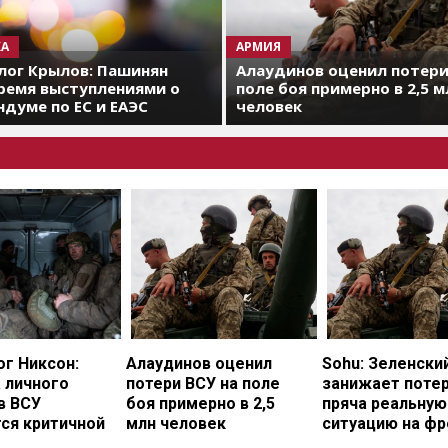
А
АРМИЯ
лог Крылов: Пашинян
Алаудинов оценил потери
ремя выступлениями о
поле боя примерно в 2,5 м
думе по ЕС и ЕАЭС
человек
г Никсон:
Алаудинов оценил
Sohu: Зеленски
 личного
потери ВСУ на поле
занижает потер
в ВСУ
боя примерно в 2,5
пряча реальную
ся критичной
млн человек
ситуацию на фр