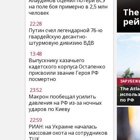
Алаудинов оценил потери ВСУ
на поле боя примерно в 2,5 млн
The
человек
рей
22:28
Путин счел легендарной 76-ю
гвардейскую десантно-
штурмовую дивизию ВДВ
13:48
Выпускнику казачьего
кадетского корпуса Остапенко
присвоили звание Героя РФ
посмертно
ЗАРУБЕЖ
The Atl
23:52
использ
Макрон пообещал усилить
по РФ
давления на РФ из-за ночных
ударов по Киеву
22:59
РИАН: на Украине началась
массовая охота на сотрудников
ТЦК