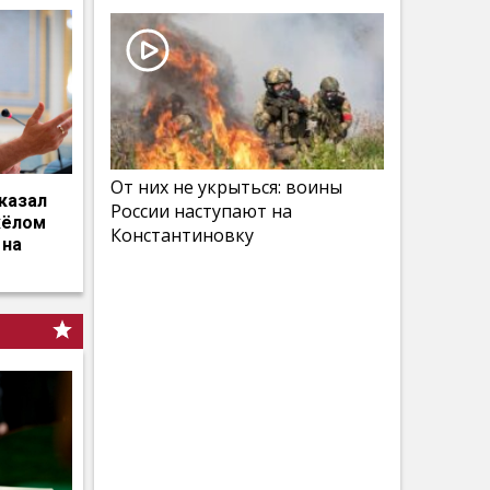
От них не укрыться: воины
казал
России наступают на
жёлом
Константиновку
 на