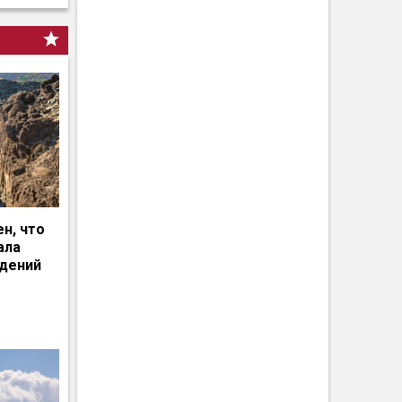
н, что
ала
едений