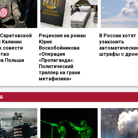
 Саратовской
Рецензия на роман
В России хотят
 Калинин
Юрия
узаконить
к совести
Воскобойникова
автоматически
тво
«Операция
штрафы с дрон
ов Польши
«Пропаганда»:
Политический
триллер на грани
метафизики»
А