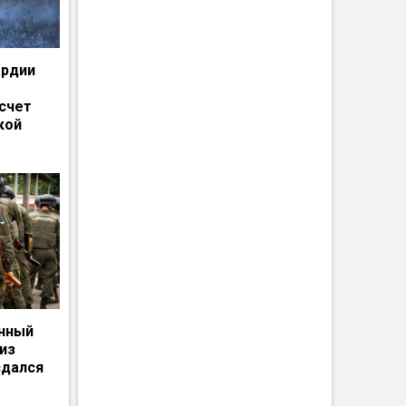
ардии
счет
кой
енный
из
сдался