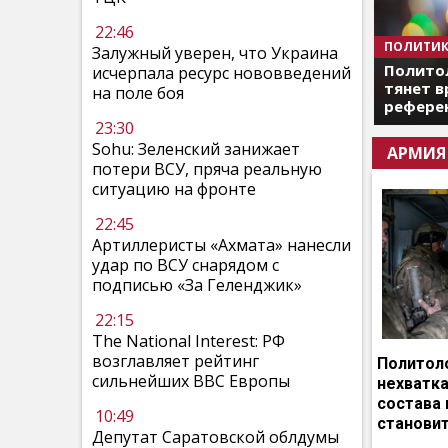
22:46
ПОЛИТИК
Залужный уверен, что Украина
Полито
исчерпала ресурс нововведений
тянет в
на поле боя
референ
23:30
Sohu: Зеленский занижает
АРМИЯ
потери ВСУ, пряча реальную
ситуацию на фронте
22:45
Артиллеристы «Ахмата» нанесли
удар по ВСУ снарядом с
подписью «За Геленджик»
22:15
The National Interest: РФ
возглавляет рейтинг
Политоло
сильнейших ВВС Европы
нехватка
состава 
10:49
становит
Депутат Саратовской облдумы