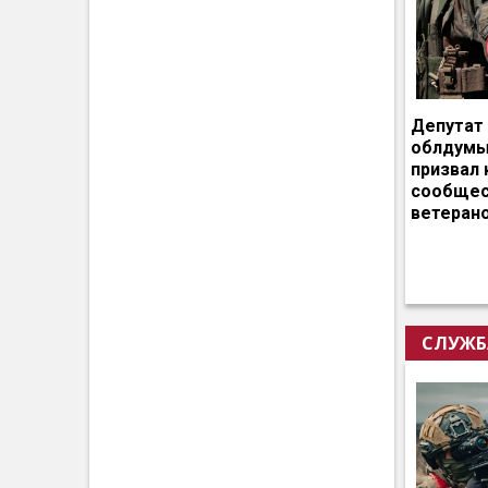
Депутат
облдумы
призвал 
сообщес
ветеран
СЛУЖБ