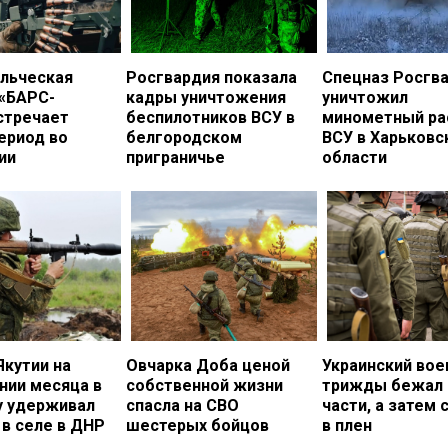
льческая
Росгвардия показала
Спецназ Росгв
 «БАРС-
кадры уничтожения
уничтожил
стречает
беспилотников ВСУ в
минометный ра
ериод во
белгородском
ВСУ в Харьковс
ии
приграничье
области
Якутии на
Овчарка Доба ценой
Украинский во
нии месяца в
собственной жизни
трижды бежал 
у удерживал
спасла на СВО
части, а затем 
в селе в ДНР
шестерых бойцов
в плен