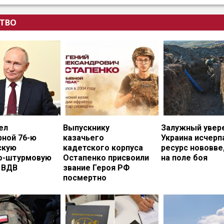
ТВО
ел
Выпускнику
Залужный увере
рной 76-ю
казачьего
Украина исчерп
скую
кадетского корпуса
ресурс нововв
о-штурмовую
Остапенко присвоили
на поле боя
 ВДВ
звание Героя РФ
посмертно