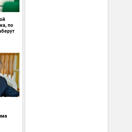
ной
ка, по
аберут
има