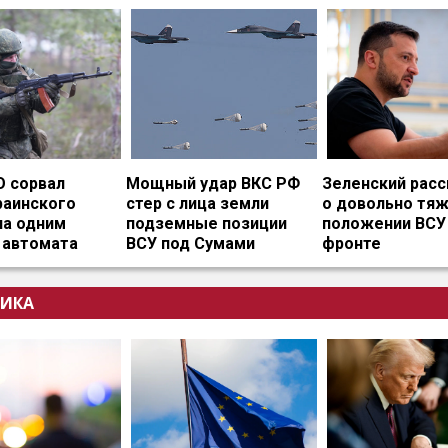
О сорвал
Мощный удар ВКС РФ
Зеленский расс
раинского
стер с лица земли
о довольно тя
на одним
подземные позиции
положении ВСУ
 автомата
ВСУ под Сумами
фронте
ИКА